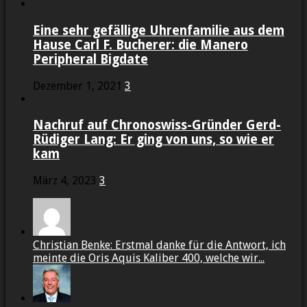
Eine sehr gefällige Uhrenfamilie aus dem
Hause Carl F. Bucherer: die Manero
Peripheral Bigdate
Dezember 1, 2021
3
Nachruf auf Chronoswiss-Gründer Gerd-
Rüdiger Lang: Er ging von uns, so wie er
kam
März 4, 2023
3
Christian Benke: Erstmal danke für die Antwort, ich
meinte die Oris Aquis Kaliber 400, welche wir...