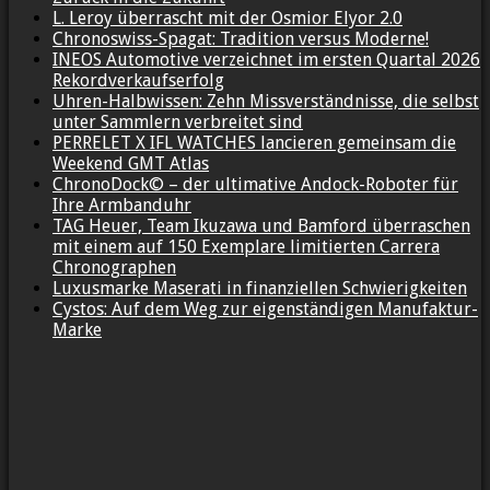
L. Leroy überrascht mit der Osmior Elyor 2.0
Chronoswiss-Spagat: Tradition versus Moderne!
INEOS Automotive verzeichnet im ersten Quartal 2026
Rekordverkaufserfolg
Uhren-Halbwissen: Zehn Missverständnisse, die selbst
unter Sammlern verbreitet sind
PERRELET X IFL WATCHES lancieren gemeinsam die
Weekend GMT Atlas
ChronoDock© – der ultimative Andock-Roboter für
Ihre Armbanduhr
TAG Heuer, Team Ikuzawa und Bamford überraschen
mit einem auf 150 Exemplare limitierten Carrera
Chronographen
Luxusmarke Maserati in finanziellen Schwierigkeiten
Cystos: Auf dem Weg zur eigenständigen Manufaktur-
Marke