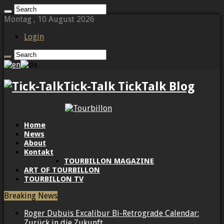
Montag , 10 August 2026
Login
Tick-Talk TickTalk Blog
Home
News
About
Kontakt
TOURBILLON MAGAZINE
ART OF TOURBILLON
TOURBILLON TV
Breaking News
Roger Dubuis Excalibur Bi-Retrograde Calendar:
Zurück in die Zukunft