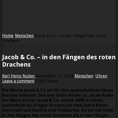
Home
/
Menschen
/
Jacob & Co. – in den Fängen des roten
Drachens
Jacob & Co. – in den Fängen des roten
Drachens
Karl Heinz Nuber
November 21, 2019
Menschen
,
Uhren
Leave a comment
2,453 Views
Die Marke Jacob & Co ist für ihre spektakulären Uhren
bestens bekannt. Das war nicht immer so. Jacob Arabo
der Mann hinter Jacob & Co. wurde 2008 in einem
spektakulären Drogen-Prozess für zwei Jahre Knast
verurteilt und konnte sich freikaufen. Da bin ich lieber
in den Fängen des roten Drachens als in den Fängen