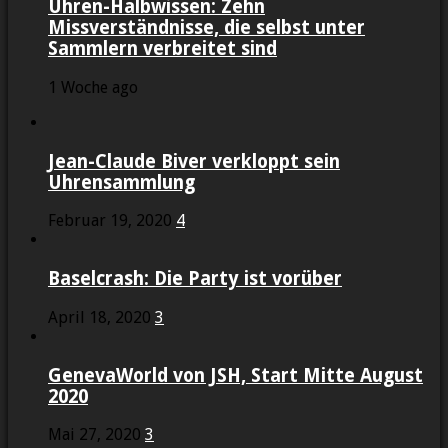
Uhren-Halbwissen: Zehn
Missverständnisse, die selbst unter
Sammlern verbreitet sind
1 Woche ago
Jean-Claude Biver verkloppt sein
Uhrensammlung
Februar 19, 2020
4
Baselcrash: Die Party ist vorüber
April 18, 2020
3
GenevaWorld von JSH, Start Mitte August
2020
Mai 27, 2020
3