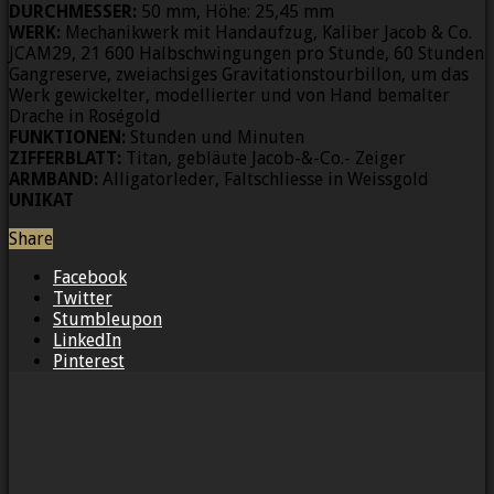
DURCHMESSER:
50 mm, Höhe: 25,45 mm
WERK:
Mechanikwerk mit Handaufzug, Kaliber Jacob & Co.
JCAM29, 21 600 Halbschwingungen pro Stunde, 60 Stunden
Gangreserve, zweiachsiges Gravitationstourbillon, um das
Werk gewickelter, modellierter und von Hand bemalter
Drache in Roségold
FUNKTIONEN:
Stunden und Minuten
ZIFFERBLATT:
Titan, gebläute Jacob-&-Co.- Zeiger
ARMBAND:
Alligatorleder, Faltschliesse in Weissgold
UNIKAT
Share
Facebook
Twitter
Stumbleupon
LinkedIn
Pinterest