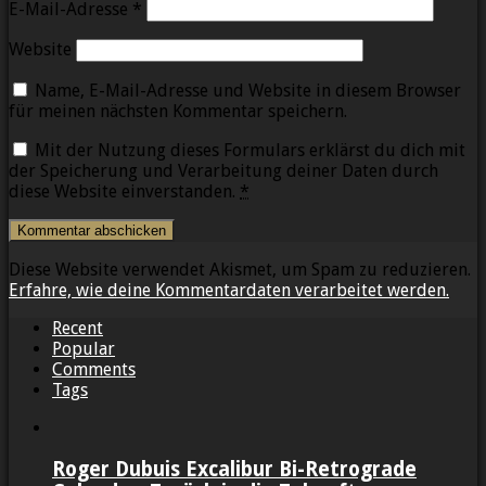
E-Mail-Adresse
*
Website
Name, E-Mail-Adresse und Website in diesem Browser
für meinen nächsten Kommentar speichern.
Mit der Nutzung dieses Formulars erklärst du dich mit
der Speicherung und Verarbeitung deiner Daten durch
diese Website einverstanden.
*
Diese Website verwendet Akismet, um Spam zu reduzieren.
Erfahre, wie deine Kommentardaten verarbeitet werden.
Recent
Popular
Comments
Tags
Roger Dubuis Excalibur Bi-Retrograde