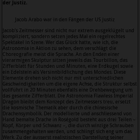
der Justiz.
Jacob Arabo war in den Fängen der US Justiz
Jacob’s Zeitmesser sind nicht nur extrem ausgeklügelt und
kompliziert, sondern setzen jedes Mal ein regelrechtes
Spektakel in Szene. Wer das Glück hatte, wie ich, die
Astronomia in Aktion zu sehen, dem verschlägt die
Choreografie meist die Sprache. An den Enden einer
vierarmigen Skulptur sitzen jeweils das Tourbillon, das
Zifferblatt für Stunden und Minuten, eine Erdkugel sowie
ein Edelstein als Versinnbildlichung des Mondes. Diese
Elemente drehen sich nicht nur mit unterschiedlichen
Geschwindigkeiten um die eigene Achse, die Struktur selbst
vollführt in 20 Minuten ebenfalls eine Drehbewegung um
das gesamte Zifferblatt. Die Astronomia Flawless Imperial
Dragon bleibt dem Konzept des Zeitmessers treu, ersetzt
die kosmische Thematik aber durch die chinesische
Drachensymbolik. Der modellierte und anschliessend von
Hand bemalte Drache in Roségold besteht aus drei Teilen –
Kopf, Körper und Schwanz –, die durch winzige Schrauben
zusammengehalten werden, und schlingt sich eng um das
Werk. Zu der äusserst realistischen Darstellung seiner