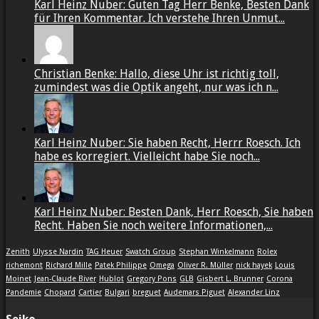
Karl Heinz Nuber: Guten Tag Herr Benke, Besten Dank
für Ihren Kommentar. Ich verstehe Ihren Unmut...
Christian Benke: Hallo, diese Uhr ist richtig toll,
zumindest was die Optik angeht, nur was ich n...
Karl Heinz Nuber: Sie haben Recht, Herrr Roesch. Ich
habe es korregiert. Vielleicht habe Sie noch...
Karl Heinz Nuber: Besten Dank, Herr Roesch, Sie haben
Recht. Haben Sie noch weitere Informationen,...
Zenith
Ulysse Nardin
TAG Heuer
Swatch Group
Stephan Winkelmann
Rolex
richemont
Richard Mille
Patek Philippe
Omega
Oliver R. Müller
nick hayek
Louis
Moinet
Jean-Claude Biver
Hublot
Gregory Pons
GLB
Gisbert L. Brunner
Corona
Pandemie
Chopard
Cartier
Bulgari
breguet
Audemars Piguet
Alexander Linz