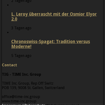
2 Tagen ago
L. Leroy überrascht mit der Osmior Elyor
2.0
3 Tagen ago
Chronoswiss-Spagat: Tradition versus
Moderne!
5 Tagen ago
Contact
TIG - TIME Inc. Group
TIME Inc. Group, Rep Off Switz
POB 139, 9008 St. Gallen, Switzerland
office@time-inc.group
www.time-inc.group