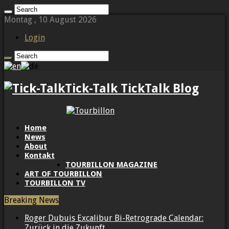
Montag , 10 August 2026
Login
Tick-Talk TickTalk Blog
Home
News
About
Kontakt
TOURBILLON MAGAZINE
ART OF TOURBILLON
TOURBILLON TV
Breaking News
Roger Dubuis Excalibur Bi-Retrograde Calendar:
Zurück in die Zukunft