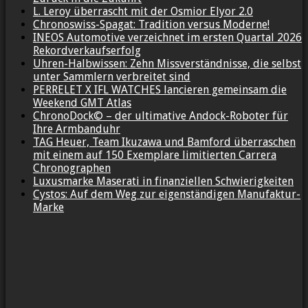
L. Leroy überrascht mit der Osmior Elyor 2.0
Chronoswiss-Spagat: Tradition versus Moderne!
INEOS Automotive verzeichnet im ersten Quartal 2026
Rekordverkaufserfolg
Uhren-Halbwissen: Zehn Missverständnisse, die selbst
unter Sammlern verbreitet sind
PERRELET X IFL WATCHES lancieren gemeinsam die
Weekend GMT Atlas
ChronoDock© – der ultimative Andock-Roboter für
Ihre Armbanduhr
TAG Heuer, Team Ikuzawa und Bamford überraschen
mit einem auf 150 Exemplare limitierten Carrera
Chronographen
Luxusmarke Maserati in finanziellen Schwierigkeiten
Cystos: Auf dem Weg zur eigenständigen Manufaktur-
Marke