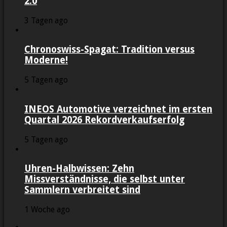
2.0
3 Tagen ago
Chronoswiss-Spagat: Tradition versus
Moderne!
5 Tagen ago
INEOS Automotive verzeichnet im ersten
Quartal 2026 Rekordverkaufserfolg
5 Tagen ago
Uhren-Halbwissen: Zehn
Missverständnisse, die selbst unter
Sammlern verbreitet sind
1 Woche ago