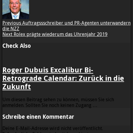
Previous
Auftragssschreiber und PR-Agenten unterwandern
die NZZ
Next
Rolex prägte wiederum das Uhrenjahr 2019
Check Also
Roger Dubuis Excalibur Bi-
Retrograde Calendar: Zurück in die
Zukunft
Um diesen Beitrag sehen zu können, müssen Sie sich
anmelden. Sollten Sie noch keinen Zugang …
Schreibe einen Kommentar
Deine E-Mail-Adresse wird nicht veröffentlicht.