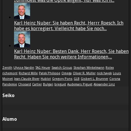
zumindest was die Optik angeht, nur was ich n...
Karl Heinz Nuber: Sie haben Recht, Herrr Roesch. Ich
habe es korregiert. Vielleicht habe Sie noch...
Karl Heinz Nuber: Besten Dank, Herr Roesch, Sie haben
Recht. Haben Sie noch weitere Informationen,...
Zenith
Ulysse Nardin
TAG Heuer
Swatch Group
Stephan Winkelmann
Rolex
richemont
Richard Mille
Patek Philippe
Omega
Oliver R. Müller
nick hayek
Louis
Moinet
Jean-Claude Biver
Hublot
Gregory Pons
GLB
Gisbert L. Brunner
Corona
Pandemie
Chopard
Cartier
Bulgari
breguet
Audemars Piguet
Alexander Linz
Seiko
Alumo