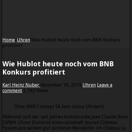
Home
/
Uhren
/
Wie Hublot heute noch vom BNB Konkurs
profitiert
Wie Hublot heute noch vom BNB
Konkurs profitiert
Karl Heinz Nuber
Dezember 16, 2019
Uhren
Leave a
comment
2,192 Views
Ohne BNB Concept SA kein Unico Uhrwerk
Während sich der seit Jahren krebskranke Jean Claude Biver
(LVMH Uhren Division) einen sündhaft teuren Chateau
Yquem aus seinem gut sortieren Weinkeller im
Château
La