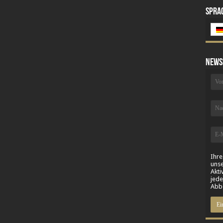
Spra
News
Ihre
unse
Akti
jede
Abbe