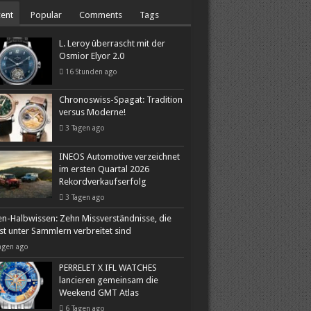
ent
Popular
Comments
Tags
L. Leroy überrascht mit der
Osmior Elyor 2.0
16 Stunden ago
Chronoswiss-Spagat: Tradition
versus Moderne!
3 Tagen ago
INEOS Automotive verzeichnet
im ersten Quartal 2026
Rekordverkaufserfolg
3 Tagen ago
n-Halbwissen: Zehn Missverständnisse, die
st unter Sammlern verbreitet sind
agen ago
PERRELET X IFL WATCHES
lancieren gemeinsam die
Weekend GMT Atlas
6 Tagen ago