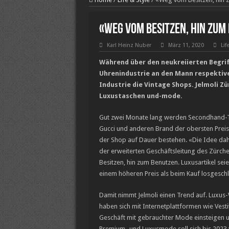
«Weg vom Besitzen, hin zum
Karl Heinz Nuber
März 11, 2020
Lif
Während über den neukreiierten Begr
Uhrenindustrie an den Mann respektive
Industrie die Vintage Shops. Jelmoli Z
Luxustaschen und-mode.
Gut zwei Monate lang werden Secondhand-Tas
Gucci und anderen Brand der obersten Preis
der Shop auf Dauer bestehen. «Die Idee dahin
der erweiterten Geschäftsleitung des Zürc
Besitzen, hin zum Benutzen. Luxusartikel seie
einem höheren Preis als beim Kauf losgesc
Damit nimmt Jelmoli einen Trend auf. Luxus
haben sich mit Internetplattformen wie Vest
Geschäft mit gebrauchter Mode einsteigen 
Premium- und Luxusmode soll sich bis 2023