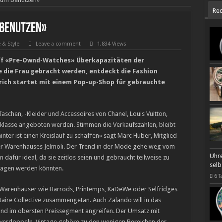
Rec
 Benutzen»
e & Style
Leave a comment
1,834 Views
iff «Pre-Ownd-Watches» Überkapazitäten der
 die Frau gebracht werden, entdeckt die Fashion
ürich startet mit einem Pop-up-Shop für gebrauchte
chen, -Kleider und Accessoires von Chanel, Louis Vuitton,
klasse angeboten werden. Stimmen die Verkaufszahlen, bleibt
ter ist einen Kreislauf zu schaffen» sagt Marc Huber, Mitglied
her Warenhauses Jelmoli. Der Trend in der Mode gehe weg vom
Uhre
n dafür ideal, da sie zeitlos seien und gebraucht teilweise zu
selb
hlagen werden könnten.
6 T
-Warenhäuser wie Harrods, Printemps, KaDeWe oder Selfridges
itaire Collective zusammengetan. Auch Zalando will in das
und im obersten Preissegment angreifen. Der Umsatz mit
 verdoppeln. Vintage gehöre zu den wenigen Bereichen der