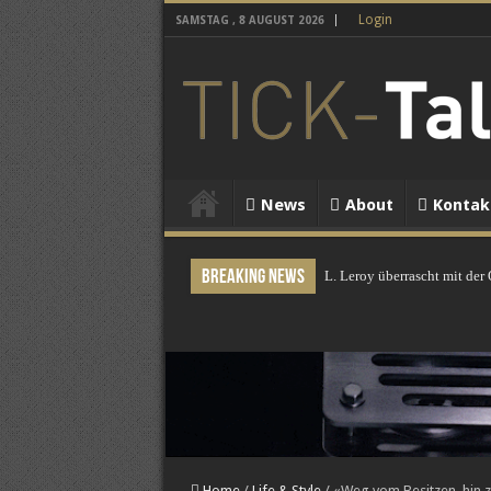
Login
SAMSTAG , 8 AUGUST 2026
News
About
Kontak
Breaking News
L. Leroy überrascht mit der
Home
/
Life & Style
/
«Weg vom Besitzen, hin 