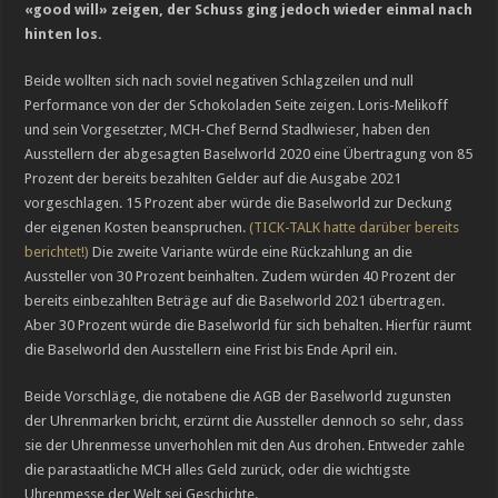
«good will» zeigen, der Schuss ging jedoch wieder einmal nach
Cystos: Auf dem Weg zur eigenständigen Manufaktur-Marke
hinten los.
Breguets vergessene Kunst des Emaillierens
Beide wollten sich nach soviel negativen Schlagzeilen und null
Performance von der der Schokoladen Seite zeigen. Loris-Melikoff
und sein Vorgesetzter, MCH-Chef Bernd Stadlwieser, haben den
Ausstellern der abgesagten Baselworld 2020 eine Übertragung von 85
Prozent der bereits bezahlten Gelder auf die Ausgabe 2021
vorgeschlagen. 15 Prozent aber würde die Baselworld zur Deckung
der eigenen Kosten beanspruchen.
(TICK-TALK hatte darüber bereits
berichtet!)
Die zweite Variante würde eine Rückzahlung an die
Aussteller von 30 Prozent beinhalten. Zudem würden 40 Prozent der
bereits einbezahlten Beträge auf die Baselworld 2021 übertragen.
Aber 30 Prozent würde die Baselworld für sich behalten. Hierfür räumt
die Baselworld den Ausstellern eine Frist bis Ende April ein.
Beide Vorschläge, die notabene die AGB der Baselworld zugunsten
der Uhrenmarken bricht, erzürnt die Aussteller dennoch so sehr, dass
sie der Uhrenmesse unverhohlen mit den Aus drohen. Entweder zahle
die parastaatliche MCH alles Geld zurück, oder die wichtigste
Uhrenmesse der Welt sei Geschichte.