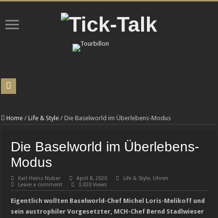
L. Leroy überrascht mit der Osmior Elyor 2.0
Chronoswiss-Spagat: Tradition versus Moderne!
Home
/
Life & Style
/
Die Baselworld im Überlebens-Modus
INEOS Automotive verzeichnet im ersten Quartal 2026 Rekordverkaufserfolg
Die Baselworld im Überlebens-
Uhren-Halbwissen: Zehn Missverständnisse, die selbst unter Sammlern verbreitet
Modus
PERRELET X IFL WATCHES lancieren gemeinsam die Weekend GMT Atlas
Karl Heinz Nuber
April 8, 2020
Life & Style
,
Uhren
ChronoDock© – der ultimative Andock-Roboter für Ihre Armbanduhr
Leave a comment
3,020 Views
TAG Heuer, Team Ikuzawa und Bamford überraschen mit einem auf 150 Exemplare
Eigentlich wollten Baselworld-Chef Michel Loris-Melikoff und
Luxusmarke Maserati in finanziellen Schwierigkeiten
sein austrophiler Vorgesetzter, MCH-Chef Bernd Stadlwieser