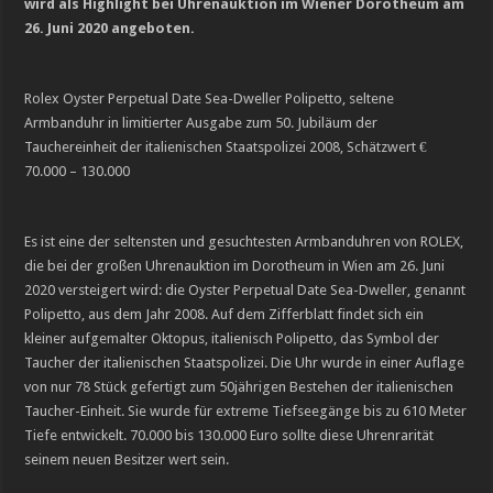
wird als Highlight bei Uhrenauktion im Wiener Dorotheum am
26. Juni 2020 angeboten.
Rolex Oyster Perpetual Date Sea-Dweller Polipetto, seltene
Armbanduhr in limitierter Ausgabe zum 50. Jubiläum der
Tauchereinheit der italienischen Staatspolizei 2008, Schätzwert €
70.000 – 130.000
Es ist eine der seltensten und gesuchtesten Armbanduhren von ROLEX,
die bei der großen Uhrenauktion im Dorotheum in Wien am 26. Juni
2020 versteigert wird: die Oyster Perpetual Date Sea-Dweller, genannt
Polipetto, aus dem Jahr 2008. Auf dem Zifferblatt findet sich ein
kleiner aufgemalter Oktopus, italienisch Polipetto, das Symbol der
Taucher der italienischen Staatspolizei. Die Uhr wurde in einer Auflage
von nur 78 Stück gefertigt zum 50jährigen Bestehen der italienischen
Taucher-Einheit. Sie wurde für extreme Tiefseegänge bis zu 610 Meter
Tiefe entwickelt. 70.000 bis 130.000 Euro sollte diese Uhrenrarität
seinem neuen Besitzer wert sein.