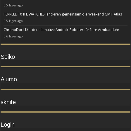
5 Tagen ago
PERRELET X IFL WATCHES lancieren gemeinsam die Weekend GMT Atlas
5 Tagen ago
ChronoDock© – der ultimative Andock-Roboter für Ihre Armbanduhr
6 Tagen ago
Seiko
Alumo
sknife
Login