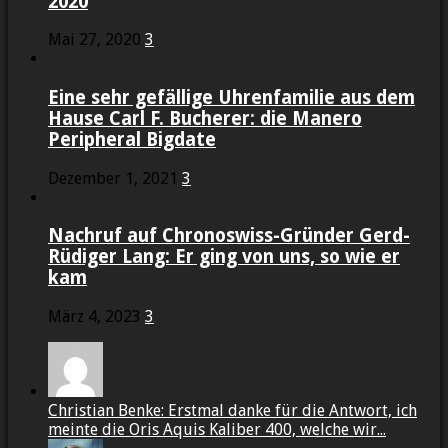
2020
Mai 27, 2020
3
Eine sehr gefällige Uhrenfamilie aus dem
Hause Carl F. Bucherer: die Manero
Peripheral Bigdate
Dezember 1, 2021
3
Nachruf auf Chronoswiss-Gründer Gerd-
Rüdiger Lang: Er ging von uns, so wie er
kam
März 4, 2023
3
Christian Benke: Erstmal danke für die Antwort, ich
meinte die Oris Aquis Kaliber 400, welche wir...