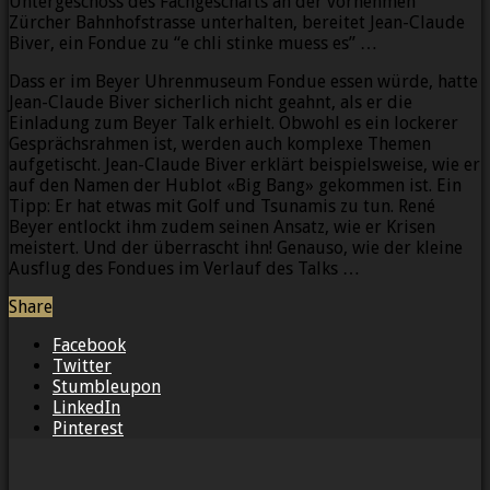
Untergeschoss des Fachgeschäfts an der vornehmen
Zürcher Bahnhofstrasse unterhalten, bereitet Jean-Claude
Biver, ein Fondue zu “e chli stinke muess es” …
Dass er im Beyer Uhrenmuseum Fondue essen würde, hatte
Jean-Claude Biver sicherlich nicht geahnt, als er die
Einladung zum Beyer Talk erhielt. Obwohl es ein lockerer
Gesprächsrahmen ist, werden auch komplexe Themen
aufgetischt. Jean-Claude Biver erklärt beispielsweise, wie er
auf den Namen der Hublot «Big Bang» gekommen ist. Ein
Tipp: Er hat etwas mit Golf und Tsunamis zu tun. René
Beyer entlockt ihm zudem seinen Ansatz, wie er Krisen
meistert. Und der überrascht ihn! Genauso, wie der kleine
Ausflug des Fondues im Verlauf des Talks …
Share
Facebook
Twitter
Stumbleupon
LinkedIn
Pinterest