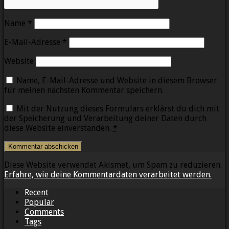
Name
*
E-Mail-Adresse
*
Website
Name, E-Mail-Adresse und Website in diesem Browser
für meinen nächsten Kommentar speichern.
Mit der Nutzung dieses Formulars erklärst du dich mit
der Speicherung und Verarbeitung deiner Daten durch
diese Website einverstanden.
*
Diese Website verwendet Akismet, um Spam zu reduzieren.
Erfahre, wie deine Kommentardaten verarbeitet werden.
Recent
Popular
Comments
Tags