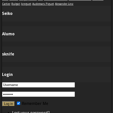
Cartier
Bulgari
breguet
Audemars Piguet
Alexander Linz
Seiko
Alumo
sknife
Login
Remember Me
Lost your password?