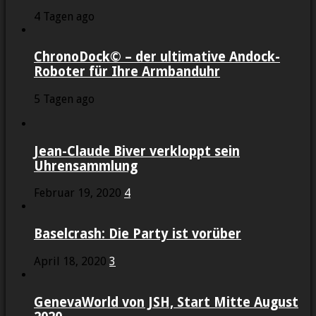
4 Tagen ago
ChronoDock© – der ultimative Andock-
Roboter für Ihre Armbanduhr
5 Tagen ago
Jean-Claude Biver verkloppt sein
Uhrensammlung
Februar 19, 2020
4
Baselcrash: Die Party ist vorüber
April 18, 2020
3
GenevaWorld von JSH, Start Mitte August