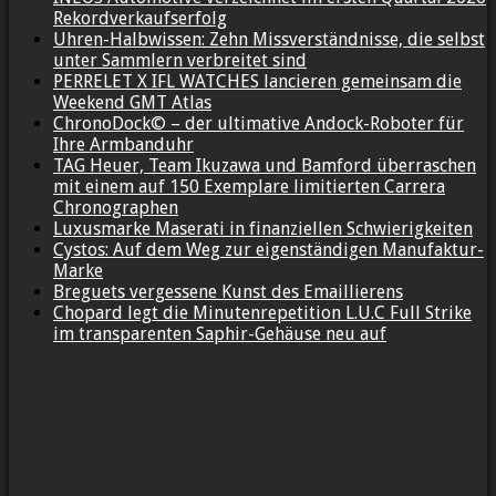
Rekordverkaufserfolg
Uhren-Halbwissen: Zehn Missverständnisse, die selbst
unter Sammlern verbreitet sind
PERRELET X IFL WATCHES lancieren gemeinsam die
Weekend GMT Atlas
ChronoDock© – der ultimative Andock-Roboter für
Ihre Armbanduhr
TAG Heuer, Team Ikuzawa und Bamford überraschen
mit einem auf 150 Exemplare limitierten Carrera
Chronographen
Luxusmarke Maserati in finanziellen Schwierigkeiten
Cystos: Auf dem Weg zur eigenständigen Manufaktur-
Marke
Breguets vergessene Kunst des Emaillierens
Chopard legt die Minutenrepetition L.U.C Full Strike
im transparenten Saphir-Gehäuse neu auf