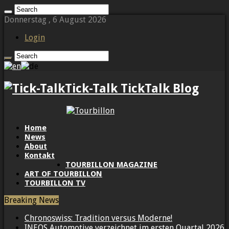
Donnerstag , 6 August 2026
Login
Tick-Talk TickTalk Blog
Home
News
About
Kontakt
TOURBILLON MAGAZINE
ART OF TOURBILLON
TOURBILLON TV
Breaking News
Chronoswiss: Tradition versus Moderne!
INEOS Automotive verzeichnet im ersten Quartal 2026