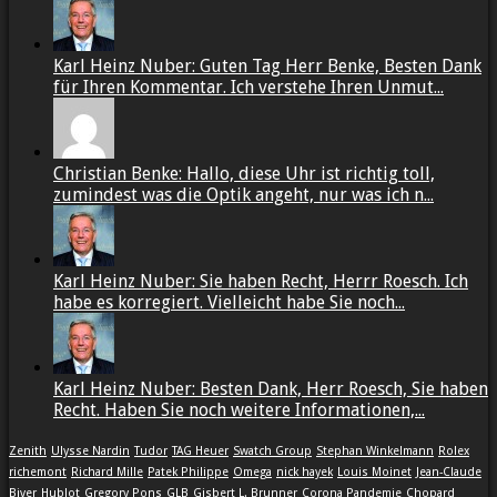
Karl Heinz Nuber: Guten Tag Herr Benke, Besten Dank
für Ihren Kommentar. Ich verstehe Ihren Unmut...
Christian Benke: Hallo, diese Uhr ist richtig toll,
zumindest was die Optik angeht, nur was ich n...
Karl Heinz Nuber: Sie haben Recht, Herrr Roesch. Ich
habe es korregiert. Vielleicht habe Sie noch...
Karl Heinz Nuber: Besten Dank, Herr Roesch, Sie haben
Recht. Haben Sie noch weitere Informationen,...
Zenith
Ulysse Nardin
Tudor
TAG Heuer
Swatch Group
Stephan Winkelmann
Rolex
richemont
Richard Mille
Patek Philippe
Omega
nick hayek
Louis Moinet
Jean-Claude
Biver
Hublot
Gregory Pons
GLB
Gisbert L. Brunner
Corona Pandemie
Chopard