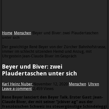
Home
/
Menschen
/
Beyer und Biver: zwei Plaudertaschen
unter sich
Der gewichtige René Beyer von der Zürcher Bahnhofstrasse,
immer im schlecht sitzenden Hemd und Anzug, mit
Uhrgestein Jean-Claude Biver im Gespräch
Beyer und Biver: zwei
Plaudertaschen unter sich
Karl Heinz Nuber
November 12, 2020
Menschen
,
Uhren
Leave a comment
2,459 Views
Rene Beyer lanciert den Beyer Talk. Erster Gast: Jean-
Claude Biver, der mit seiner “jcbiver ag” aus der
französischen Schweiz ins steuergünstige Schindeleggi