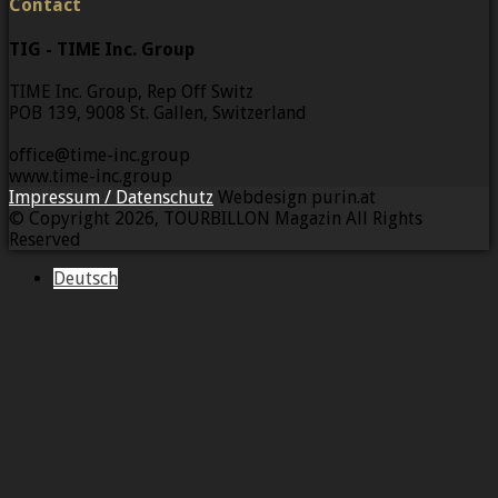
Contact
TIG - TIME Inc. Group
TIME Inc. Group, Rep Off Switz
POB 139, 9008 St. Gallen, Switzerland
office@time-inc.group
www.time-inc.group
Impressum / Datenschutz
Webdesign purin.at
© Copyright 2026, TOURBILLON Magazin All Rights
Reserved
Deutsch