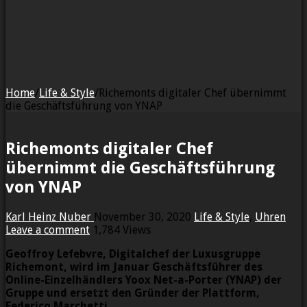
Home
/
Life & Style
/
Richemonts digitaler Chef übernimmt
die Geschäftsführung von YNAP
Richemonts digitaler Chef
übernimmt die Geschäftsführung
von YNAP
Karl Heinz Nuber
November 30, 2020
Life & Style
,
Uhren
Leave a comment
1,784 Views
Geoffroy Lefebvre, Digitalchef der Luxusgruppe
Richemont, wird im Januar Geschäftsführer des
Online-Einzelhändlers Yoox Net-a-Porter (YNAP) der
Gruppe und ersetzt den Gründer der Plattform,
Federico Marchetti.