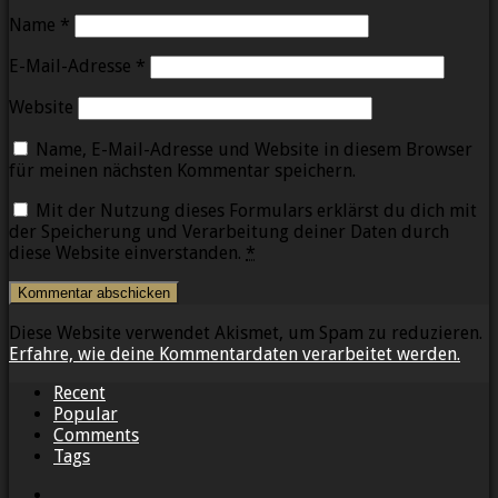
Name
*
E-Mail-Adresse
*
Website
Name, E-Mail-Adresse und Website in diesem Browser
für meinen nächsten Kommentar speichern.
Mit der Nutzung dieses Formulars erklärst du dich mit
der Speicherung und Verarbeitung deiner Daten durch
diese Website einverstanden.
*
Diese Website verwendet Akismet, um Spam zu reduzieren.
Erfahre, wie deine Kommentardaten verarbeitet werden.
Recent
Popular
Comments
Tags