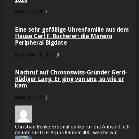
Mai 27, 2020
3
Eine sehr gefällige Uhrenfamilie aus dem
Hause Carl F. Bucherer: die Manero
Peripheral Bigdate
Dezember 1, 2021
3
Nachruf auf Chronoswiss-Gründer Gerd-
Rüdiger Lang: Er ging von uns, so wie er
kam
März 4, 2023
3
Christian Benke: Erstmal danke für die Antwort, ich
meinte die Oris Aquis Kaliber 400, welche wir...