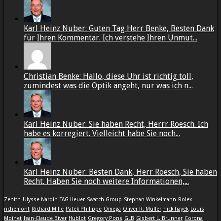
Karl Heinz Nuber: Guten Tag Herr Benke, Besten Dank
für Ihren Kommentar. Ich verstehe Ihren Unmut...
Christian Benke: Hallo, diese Uhr ist richtig toll,
zumindest was die Optik angeht, nur was ich n...
Karl Heinz Nuber: Sie haben Recht, Herrr Roesch. Ich
habe es korregiert. Vielleicht habe Sie noch...
Karl Heinz Nuber: Besten Dank, Herr Roesch, Sie haben
Recht. Haben Sie noch weitere Informationen,...
Zenith
Ulysse Nardin
TAG Heuer
Swatch Group
Stephan Winkelmann
Rolex
richemont
Richard Mille
Patek Philippe
Omega
Oliver R. Müller
nick hayek
Louis
Moinet
Jean-Claude Biver
Hublot
Gregory Pons
GLB
Gisbert L. Brunner
Corona