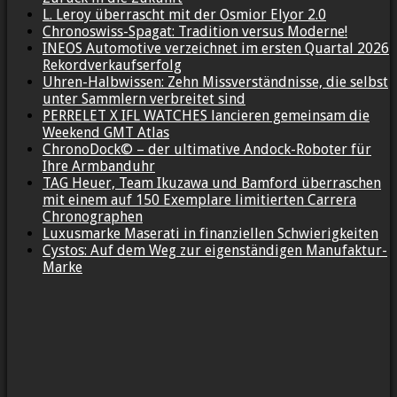
L. Leroy überrascht mit der Osmior Elyor 2.0
Chronoswiss-Spagat: Tradition versus Moderne!
INEOS Automotive verzeichnet im ersten Quartal 2026
Rekordverkaufserfolg
Uhren-Halbwissen: Zehn Missverständnisse, die selbst
unter Sammlern verbreitet sind
PERRELET X IFL WATCHES lancieren gemeinsam die
Weekend GMT Atlas
ChronoDock© – der ultimative Andock-Roboter für
Ihre Armbanduhr
TAG Heuer, Team Ikuzawa und Bamford überraschen
mit einem auf 150 Exemplare limitierten Carrera
Chronographen
Luxusmarke Maserati in finanziellen Schwierigkeiten
Cystos: Auf dem Weg zur eigenständigen Manufaktur-
Marke