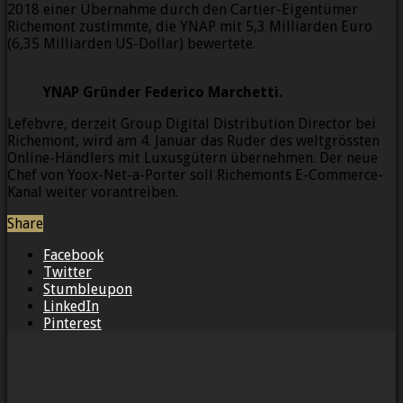
2018 einer Übernahme durch den Cartier-Eigentümer
Richemont zustimmte, die YNAP mit 5,3 Milliarden Euro
(6,35 Milliarden US-Dollar) bewertete.
YNAP Gründer Federico Marchetti.
Lefebvre, derzeit Group Digital Distribution Director bei
Richemont, wird am 4. Januar das Ruder des weltgrössten
Online-Händlers mit Luxusgütern übernehmen. Der neue
Chef von Yoox-Net-a-Porter soll Richemonts E-Commerce-
Kanal weiter vorantreiben.
Share
Facebook
Twitter
Stumbleupon
LinkedIn
Pinterest