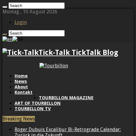
Montag , 10 August 2026
Login
Tick-Talk TickTalk Blog
Home
News
About
Kontakt
TOURBILLON MAGAZINE
ART OF TOURBILLON
TOURBILLON TV
Breaking News
Roger Dubuis Excalibur Bi-Retrograde Calendar:
Zurück in die Zukunft