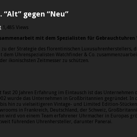
. “Alt” gegen “Neu”
t
1,485 Views
sammenarbeit mit dem Spezialisten für Gebrauchtuhren W
u der Strategie des florentinischen Luxusuhrenherstellers, d
, mit dem Uhrenspezialisten Watchfinder & Co. zusammenzuarbe
der ikonischsten Zeitmesser zu schützen.
Mit fast 20 Jahren Erfahrung im Eintausch ist das Unternehmen
002 wurde das Unternehmen in Großbritannien gegründet. In den
bis hin zu vielseitigeren Vintage- und Limited Edition-Stück
owrooms in Frankreich, Deutschland, der Schweiz, Großbritan
hren wird von einem Team erfahrener Uhrmacher in Europas gr
ltweit führenden Uhrenhersteller, darunter Panerai.