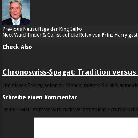
Previous
Neuauflage der King Seiko
Next
Watchfinder & Co. ist auf die Rolex von Prinz Harry ges
Check Also
Chronoswiss-Spagat: Tradition versus
Um diesen Beitrag sehen zu können, müssen Sie sich anmelde
Schreibe einen Kommentar
Deine E-Mail-Adresse wird nicht veröffentlicht.
Erforderliche