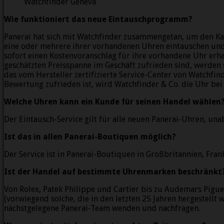
Watchfinder Geneva
Wie funktioniert das neue Eintauschprogramm?
Panerai hat sich mit Watchfinder zusammengetan, um den K
eine oder mehrere ihrer vorhandenen Uhren eintauschen und s
sofort einen Kostenvoranschlag für ihre vorhandene Uhr erhal
geschätzten Preisspanne im Geschäft zufrieden sind, werden 
das vom Hersteller zertifizierte Service-Center von Watchf
Bewertung zufrieden ist, wird Watchfinder & Co. die Uhr bei
Welche Uhren kann ein Kunde für seinen Handel wählen
Der Eintausch-Service gilt für alle neuen Panerai-Uhren, u
Ist das in allen Panerai-Boutiquen möglich?
Der Service ist in Panerai-Boutiquen in Großbritannien, Fra
Ist der Handel auf bestimmte Uhrenmarken beschränkt
Von Rolex, Patek Philippe und Cartier bis zu Audemars Pigue
(vorwiegend solche, die in den letzten 25 Jahren hergestellt w
nächstgelegene Panerai-Team wenden und nachfragen.