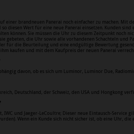
auf einer brandneuen Panerai noch einfacher zu machen. Mit
o diesen Wert für eine neue Panerai einsetzen. Kunden sind e
ten können. Sie müssen die Uhr zu diesem Zeitpunkt noch nicht
sie gebeten, die Uhr sowie alle vorhandenen Schachteln und Pa
inder für die Beurteilung und eine endgültige Bewertung ges
 ihm kaufen und mit dem Kaufpreis der neuen Panerai verrechne
?
nabhängig davon, ob es sich um Luminor, Luminor Due, Radiomi
nkreich, Deutschland, der Schweiz, den USA und Hongkong verf
?
t, IWC und Jaeger-LeCoultre; Dieser neue Eintausch-Service g
urden). Wenn ein Kunde sich nicht sicher ist, ob eine Uhr, die e