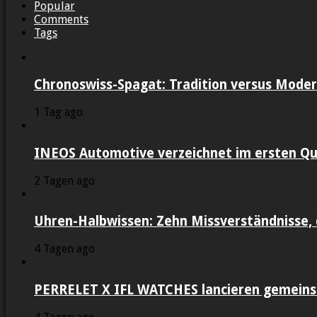
Popular
Comments
Tags
Chronoswiss-Spagat: Tradition versus Moder
1 Tag ago
INEOS Automotive verzeichnet im ersten Qu
2 Tagen ago
Uhren-Halbwissen: Zehn Missverständnisse, 
4 Tagen ago
PERRELET X IFL WATCHES lancieren gemein