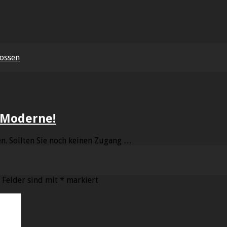
tossen
 Moderne!
n. Sollten Sie noch keinen Zugang …
 Felder sind mit
*
markiert