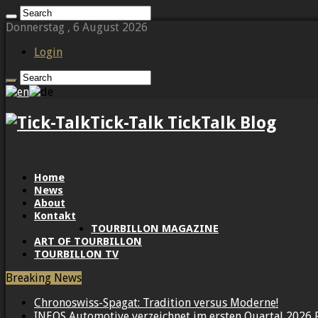
Donnerstag , 6 August 2026
Login
Tick-Talk TickTalk Blog
Home
News
About
Kontakt
TOURBILLON MAGAZINE
ART OF TOURBILLON
TOURBILLON TV
Breaking News
Chronoswiss-Spagat: Tradition versus Moderne!
INEOS Automotive verzeichnet im ersten Quartal 2026 