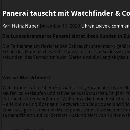
Panerai tauscht mit Watchfinder & Co
Karl Heinz Nuber
Dezember 11, 2020
Uhren
Leave a commen
Die Luxusuhrenmarke Panerai bietet ihren Kunden in Zu
Die Teilnahme am florierenden Gebrauchtuhrenmarkt gehört z
Erhalt des Markenerbes zielt. Panerai ist fest entschlossen
erkunden, das Vermächtnis der Marke und die Langlebigkeit 
Wer ist Watchfinder?
Watchfinder & Co. ist ein Spezialist für gebrauchte Uhren. 
kaufen, zu verkaufen und teilweise auszutauschen. Im Jahr 2
Gebrauchtuhrenhändler der Welt entwickelt. Von Bestsellern 
– alle online und über sein Netzwerk von Boutiquen und Sh
Zuverlässigkeit stehen im Mittelpunkt. Jede einzelne der U
authentifiziert und vorbereitet – akkreditiert von 19 der we