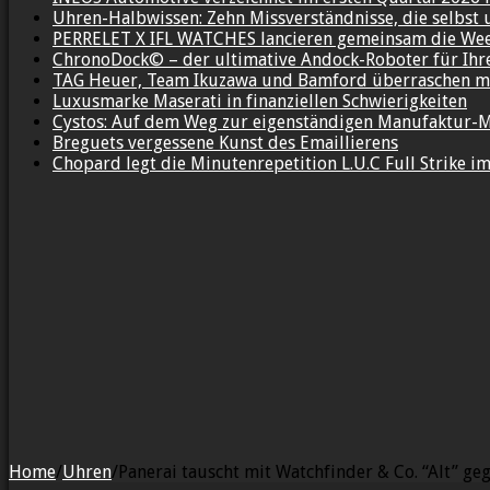
Uhren-Halbwissen: Zehn Missverständnisse, die selbst 
PERRELET X IFL WATCHES lancieren gemeinsam die We
ChronoDock© – der ultimative Andock-Roboter für Ih
TAG Heuer, Team Ikuzawa und Bamford überraschen mi
Luxusmarke Maserati in finanziellen Schwierigkeiten
Cystos: Auf dem Weg zur eigenständigen Manufaktur-
Breguets vergessene Kunst des Emaillierens
Chopard legt die Minutenrepetition L.U.C Full Strike 
Home
/
Uhren
/
Panerai tauscht mit Watchfinder & Co. “Alt” ge