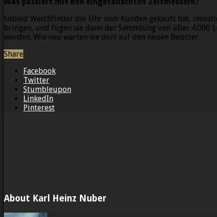
Was passiert mit den eingetauschten Zeitmessern?
Sobald Watchfinder die Uhr vom Kunden gekauft hat, investi
bringen, und fügen sie dann der Sammlung von über 4.000 
werden. Wie neu warten sie dort auf den neuen Besitzer.
Share
Facebook
Twitter
Stumbleupon
LinkedIn
Pinterest
About Karl Heinz Nuber