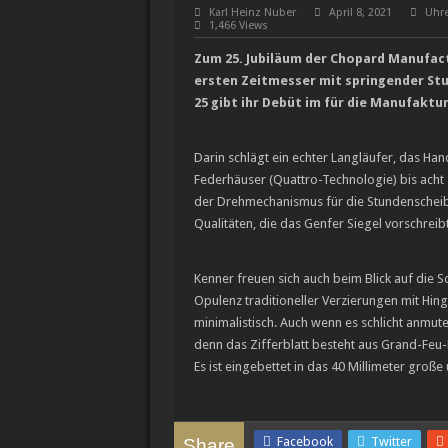
Karl Heinz Nuber
April 8, 2021
Uhr
1,466 Views
Zum 25. Jubiläum der Chopard Manufact
ersten Zeitmesser mit springender Stun
25 gibt ihr Debüt im für die Manufaktu
Darin schlägt ein echter Langläufer, das Han
Federhäuser (Quattro-Technologie) bis acht 
der Drehmechanismus für die Stundenscheib
Qualitäten, die das Genfer Siegel vorschreib
Kenner freuen sich auch beim Blick auf die
Opulenz traditioneller Verzierungen mit Hing
minimalistisch. Auch wenn es schlicht anmute
denn das Zifferblatt besteht aus Grand-Feu
Es ist eingebettet in das 40 Millimeter große
Facebook
Twitter
Share