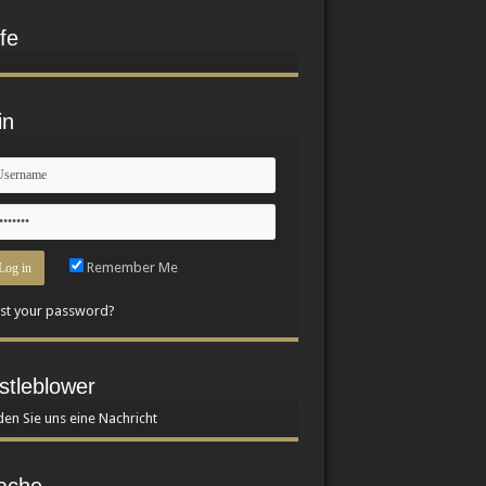
fe
in
Remember Me
st your password?
stleblower
en Sie uns eine Nachricht