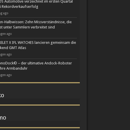
S Automotive verzeichnet im ersten Quartal
 Rekordverkaufserfolg
ag ago
n-Halbwissen: Zehn Missverständnisse, die
st unter Sammlern verbreitet sind
agen ago
ELET X IFL WATCHES lancieren gemeinsam die
kend GMT Atlas
agen ago
noDock© – der ultimative Andock-Roboter
Ihre Armbanduhr
agen ago
ko
mo