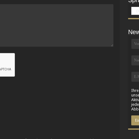
Spr
D
New
Ihre
unse
Akti
jede
Abbe