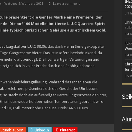
INEO
en
,
Watches & Wonders 2021
Leave a comment
2026
1 T
ure präsentiert die Genfer Marke eine Premiere: den
Uhre
de. Die auf 100 Modelle limitierte L.U.C Quattro Spirit
selb
rlinie typisch puristischen Gehäuse aus ethischem Gold.
4 T
PERR
daufzugskaliber L.U.C 98.06, das dank vier in Serie gekoppelter
Wee
Tage Gangreserve bietet. Das ist insofern beeindruckend, da
4 T
e mehr Kraft benötigt. Die hochwertigen Verzierungen und
Chro
t, zeigen sich in voller Pracht durch den Saphirglasboden.
für 
5 T
 Schwanenhalsfeinregulierung. Während das Innenleben die
abe zelebriert, präsentiert sich das Gesicht der Uhr betont
t, so steckt doch ein aufwendiger Herstellungsprozess dahinter,
Sei
-Email, das wiederholt bei hohen Temperaturen gebrannt wird.
 und 10,3 Millimeter hohe Gehäuse. Preis: 44.500 Euro.
Alu
Stumbleupon
LinkedIn
Pinterest