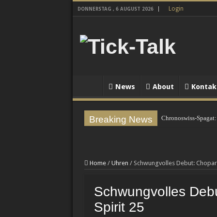
Login
DONNERSTAG , 6 AUGUST 2026
News
About
Kontak
Breaking News
Chronoswiss-Spagat:
Home
/
Uhren
/
Schwungvolles Debut: Chopard
Schwungvolles Debu
Spirit 25