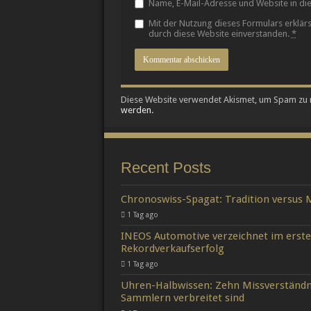
Name, E-Mail-Adresse und Website in d
Mit der Nutzung dieses Formulars erklär
durch diese Website einverstanden.
*
Diese Website verwendet Akismet, um Spam zu 
werden.
Recent Posts
Chronoswiss-Spagat: Tradition versus
1 Tag ago
INEOS Automotive verzeichnet im erste
Rekordverkaufserfolg
1 Tag ago
Uhren-Halbwissen: Zehn Missverständnis
Sammlern verbreitet sind