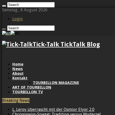
Samstag , 8 August 2026
Login
Tick-Talk TickTalk Blog
Home
News
About
Kontakt
TOURBILLON MAGAZINE
ART OF TOURBILLON
TOURBILLON TV
Breaking News
L. Leroy überrascht mit der Osmior Elyor 2.0
Chronoswiss-Spagat: Tradition versus Moderne!