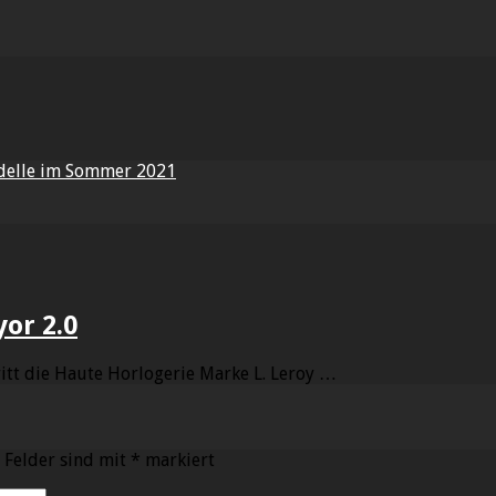
odelle im Sommer 2021
yor 2.0
ritt die Haute Horlogerie Marke L. Leroy …
 Felder sind mit
*
markiert