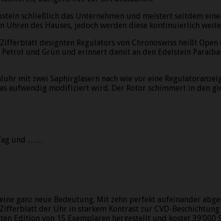
stein schließlich das Unternehmen und meistert seitdem ein
n Uhren des Hauses, jedoch werden diese kontinuierlich weite
ifferblatt designten Regulators von Chronoswiss heißt Open G
, Petrol und Grün und erinnert damit an den Edelstein Paraiba
hluhr mit zwei Saphirgläsern nach wie vor eine Regulatoranzei
as aufwendig modifiziert wird. Der Rotor schimmert in den gle
 Tag und ……
ine ganz neue Bedeutung. Mit zehn perfekt aufeinander abgest
Zifferblatt der Uhr in starkem Kontrast zur CVD-Beschichtung
erten Edition von 15 Exemplaren hergestellt und kostet 39’000 