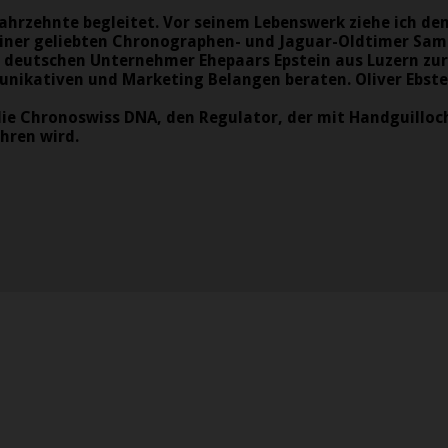
hrzehnte begleitet. Vor seinem Lebenswerk ziehe ich den
seiner geliebten Chronographen- und Jaguar-Oldtimer Sa
 deutschen Unternehmer Ehepaars Epstein aus Luzern zur 
ikativen und Marketing Belangen beraten. Oliver Ebstein
f die Chronoswiss DNA, den Regulator, der mit Handguilloc
hren wird.