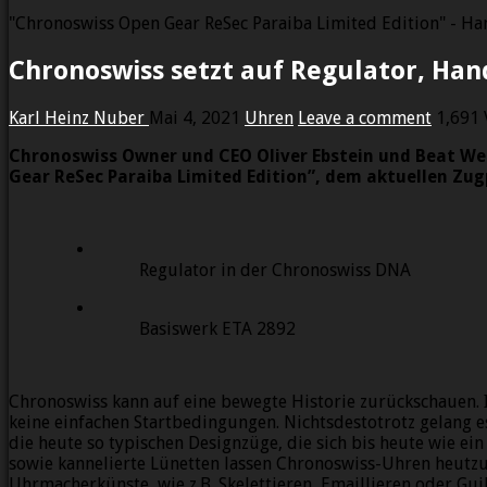
"Chronoswiss Open Gear ReSec Paraiba Limited Edition" - Han
Chronoswiss setzt auf Regulator, Han
Karl Heinz Nuber
Mai 4, 2021
Uhren
Leave a comment
1,691 
Chronoswiss Owner und CEO Oliver Ebstein und Beat Wei
Gear ReSec Paraiba Limited Edition”, dem aktuellen Zug
Regulator in der Chronoswiss DNA
Basiswerk ETA 2892
Chronoswiss kann auf eine bewegte Historie zurückschauen.
keine einfachen Startbedingungen. Nichtsdestotrotz gelang es
die heute so typischen Designzüge, die sich bis heute wie e
sowie kannelierte Lünetten lassen Chronoswiss-Uhren heutzuta
Uhrmacherkünste, wie z.B. Skelettieren, Emaillieren oder Guil