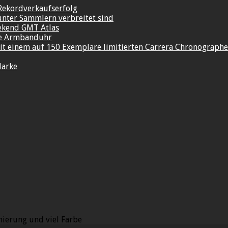
Rekordverkaufserfolg
unter Sammlern verbreitet sind
ekend GMT Atlas
re Armbanduhr
t einem auf 150 Exemplare limitierten Carrera Chronograph
Marke
hierung und viel Farbe