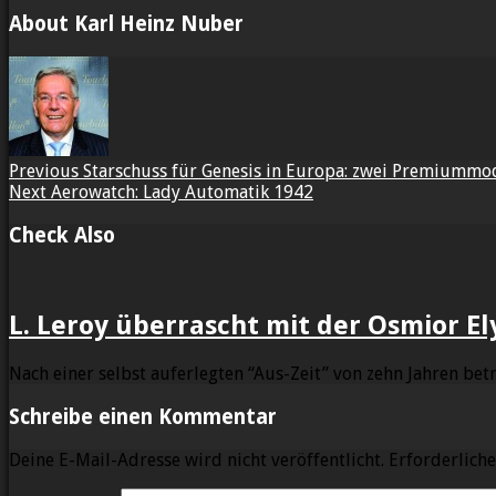
About Karl Heinz Nuber
Previous
Starschuss für Genesis in Europa: zwei Premiumm
Next
Aerowatch: Lady Automatik 1942
Check Also
L. Leroy überrascht mit der Osmior El
Nach einer selbst auferlegten “Aus-Zeit” von zehn Jahren bet
Schreibe einen Kommentar
Deine E-Mail-Adresse wird nicht veröffentlicht.
Erforderliche