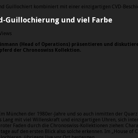
d Guillochiert kombiniert mit einer einzigartigen CVD-Beschi
d-Guillochierung und viel Farbe
Views
nmann (Head of Operations) präsentieren und diskutiere
pferd der Chronoswiss Kollektion.
 Im München der 1980er-Jahre und so auch inmitten der Quarz
 Lang mit viel Willenskraft und einzigartigen Uhren, sich inte
in roter Faden durch die Chronoswiss-Kollektionen ziehen: Ch
ge auf den ersten Blick also solche erkennen. Im „House of Ch
lochieren, übrigens live vor Ort bestaunen.