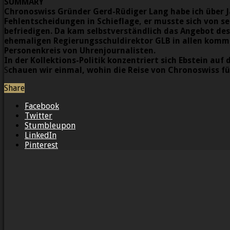
SUMMARY
Chronoswiss Gründer Gerd-Rüdiger Lang habe ich über Ja
Fehlentscheidungen in Schieflage, er musste sich von 
befriedigen. Da kam selbstverständlich das Angebot des
ehemaligen Regierungsschuldirektor GLB in allen kommun
Personenkreis von Uhrenjournalisten.
In der Kollektions-Politik konzentriert sich Ebstein au
S
chauen wir einmal, wohin die Reise von Chronoswiss fü
Share
Facebook
Twitter
Stumbleupon
LinkedIn
Pinterest