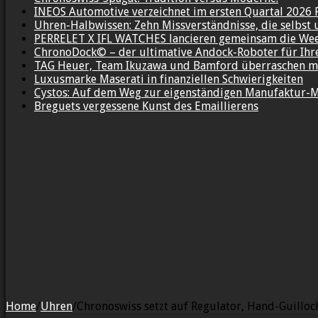
INEOS Automotive verzeichnet im ersten Quartal 2026 
Uhren-Halbwissen: Zehn Missverständnisse, die selbst 
PERRELET X IFL WATCHES lancieren gemeinsam die We
ChronoDock© – der ultimative Andock-Roboter für Ih
TAG Heuer, Team Ikuzawa und Bamford überraschen mi
Luxusmarke Maserati in finanziellen Schwierigkeiten
Cystos: Auf dem Weg zur eigenständigen Manufaktur-
Breguets vergessene Kunst des Emaillierens
Home
/
Uhren
/
Chronoswiss setzt auf Regulator, Hand-Guilloc