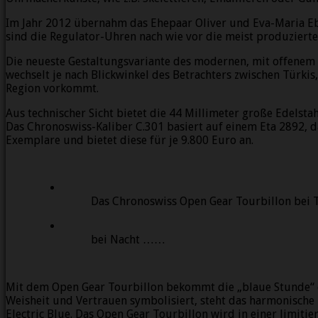
Im Jahr 2012 übernahm das Ehepaar Oliver und Eva-Maria Eb
sind die Regulator-Uhren nach wie vor die meist produzierte
Die neueste Gestaltungsvariante des modernen, mit offenem Z
wechselt je nach Blickwinkel des Betrachters zwischen Türkis
Region vorkommt.
Aus technischer Sicht bietet die 44 Millimeter große Edelsta
Das Chronoswiss-Kaliber C.301 basiert auf einem Eta 2892, d
Exemplare und bietet diese für je 9.800 Euro an.
Das Chronoswiss Open Gear Tourbillon bei
bei Nacht ……
Mit dem Open Gear Tourbillon bekommt die „blaue Stunde“ e
Weisheit und Vertrauen symbolisiert, steht das harmonische 
Electric Blue. Das Open Gear Tourbillon wird in einer limiti