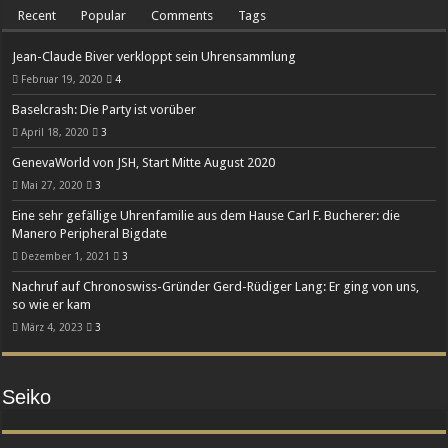
Recent
Popular
Comments
Tags
Jean-Claude Biver verkloppt sein Uhrensammlung
Februar 19, 2020
4
Baselcrash: Die Party ist vorüber
April 18, 2020
3
GenevaWorld von JSH, Start Mitte August 2020
Mai 27, 2020
3
Eine sehr gefällige Uhrenfamilie aus dem Hause Carl F. Bucherer: die
Manero Peripheral Bigdate
Dezember 1, 2021
3
Nachruf auf Chronoswiss-Gründer Gerd-Rüdiger Lang: Er ging von uns,
so wie er kam
März 4, 2023
3
Seiko