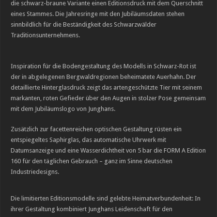
die schwarz-braune Variante einen Editionsdruck mit dem Querschnitt
eines Stammes. Die Jahresringe mit den Jubiläumsdaten stehen
sinnbildlich für die Beständigkeit des Schwarzwälder
Traditionsunternehmens.
Inspiration für die Bodengestaltung des Modells in Schwarz-Rot ist
der in abgelegenen Bergwaldregionen beheimatete Auerhahn. Der
detaillierte Hinterglasdruck zeigt das artengeschützte Tier mit seinem
markanten, roten Gefieder über den Augen in stolzer Pose gemeinsam
mit dem Jubiläumslogo von Junghans.
Zusätzlich zur facettenreichen optischen Gestaltung rüsten ein
entspiegeltes Saphirglas, das automatische Uhrwerk mit
Datumsanzeige und eine Wasserdichtheit von 5 bar die FORM A Edition
160 für den täglichen Gebrauch – ganz im Sinne deutschen
Industriedesigns.
Die limitierten Editionsmodelle sind gelebte Heimatverbundenheit: In
ihrer Gestaltung kombiniert Junghans Leidenschaft für den