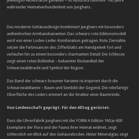
jeweiligen Akzentfarbe gehalten – ist Ausdruck nunmehr 160 Jahre
währender Heimatverbundenheit von Junghans.
Das moderne Gehäusedesign kombiniert Junghans mit besonders
authentischen Armbandvarianten: Das schwarz-rote Editionsmodell
wird von einer Loden-Leder-Kombination getragen. Rote Ziernähte
setzen die Farbnuancen des Zifferblatts am Handgelenk fort und
verlaufen hin zu einem besonders charmanten Detail: Die Schliesse
zeigt einen roten Bollenhut – bekannter Bestandteil der
Schwarzwaldtracht und Symbol der Region.
Das Band der schwarz-braunen Variante ist inspiriert durch die
Schwarzwaldtanne – Baum und Sinnbild der Gegend. Die reliefartige
Oberfläche des Leders erinnert an die Struktur einer Baumrinde.
Von Leidenschaft geprägt. Für den Alltag gerüstet.
Dass die Uhrenfabrik Junghans mit der FORM A Edition 160 je 600
Exemplare der Flora und der Fauna ihrer Heimat widmet, zeigt
schliesslich ein Blick auf den Gehäuseboden. Hinter Mineralglas zeigt