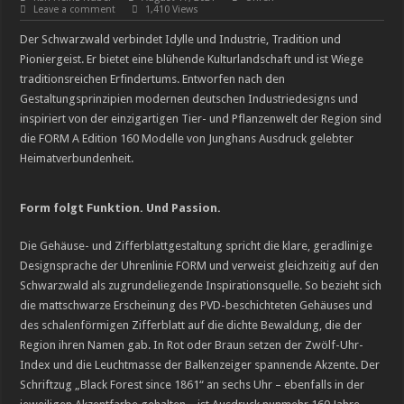
Leave a comment
1,410 Views
Breguets vergessene Kunst des Emaillierens
Der Schwarzwald verbindet Idylle und Industrie, Tradition und
Chopard legt die Minutenrepetition L.U.C Full Strike im transparenten Saphir-G
Pioniergeist. Er bietet eine blühende Kulturlandschaft und ist Wiege
traditionsreichen Erfindertums. Entworfen nach den
Gestaltungsprinzipien modernen deutschen Industriedesigns und
inspiriert von der einzigartigen Tier- und Pflanzenwelt der Region sind
die FORM A Edition 160 Modelle von Junghans Ausdruck gelebter
Heimatverbundenheit.
Form folgt Funktion. Und Passion.
Die Gehäuse- und Zifferblattgestaltung spricht die klare, geradlinige
Designsprache der Uhrenlinie FORM und verweist gleichzeitig auf den
Schwarzwald als zugrundeliegende Inspirationsquelle. So bezieht sich
die mattschwarze Erscheinung des PVD-beschichteten Gehäuses und
des schalenförmigen Zifferblatt auf die dichte Bewaldung, die der
Region ihren Namen gab. In Rot oder Braun setzen der Zwölf-Uhr-
Index und die Leuchtmasse der Balkenzeiger spannende Akzente. Der
Schriftzug „Black Forest since 1861“ an sechs Uhr – ebenfalls in der