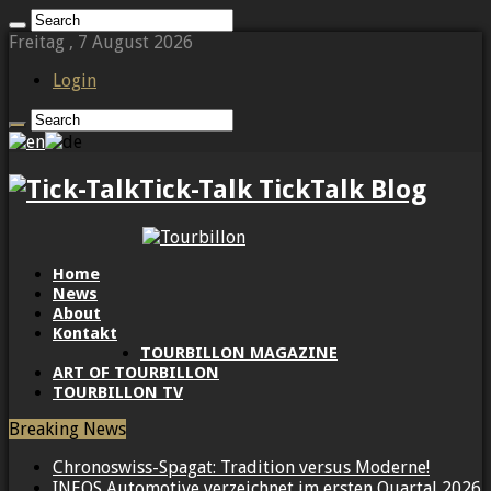
Freitag , 7 August 2026
Login
Tick-Talk TickTalk Blog
Home
News
About
Kontakt
TOURBILLON MAGAZINE
ART OF TOURBILLON
TOURBILLON TV
Breaking News
Chronoswiss-Spagat: Tradition versus Moderne!
INEOS Automotive verzeichnet im ersten Quartal 2026