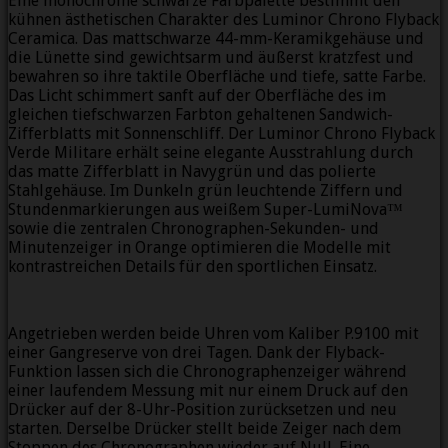
Eine monochrome schwarze Farbpalette bestimmt den
kühnen ästhetischen Charakter des Luminor Chrono Flyback
Ceramica. Das mattschwarze 44-mm-Keramikgehäuse und
die Lünette sind gewichtsarm und äußerst kratzfest und
bewahren so ihre taktile Oberfläche und tiefe, satte Farbe.
Das Licht schimmert sanft auf der Oberfläche des im
gleichen tiefschwarzen Farbton gehaltenen Sandwich-
Zifferblatts mit Sonnenschliff. Der Luminor Chrono Flyback
Verde Militare erhält seine elegante Ausstrahlung durch
das matte Zifferblatt in Navygrün und das polierte
Stahlgehäuse. Im Dunkeln grün leuchtende Ziffern und
Stundenmarkierungen aus weißem Super-LumiNova™
sowie die zentralen Chronographen-Sekunden- und
Minutenzeiger in Orange optimieren die Modelle mit
kontrastreichen Details für den sportlichen Einsatz.
Angetrieben werden beide Uhren vom Kaliber P.9100 mit
einer Gangreserve von drei Tagen. Dank der Flyback-
Funktion lassen sich die Chronographenzeiger während
einer laufendem Messung mit nur einem Druck auf den
Drücker auf der 8-Uhr-Position zurücksetzen und neu
starten. Derselbe Drücker stellt beide Zeiger nach dem
Stoppen des Chronographen wieder auf Null. Eine