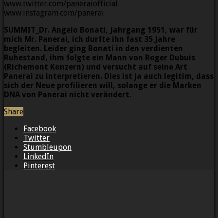
www.twitter.com/paneraiofficial
www.instagram.com/panerai
SUMMIT_Dr. Angelo Bonati, Jahrgang 1951, war für
mich Mr. Panerai, ich durfte ihn fast 35 Jahre
begleiten. Leider ging Bonati in den verdienten
Ruhestand, ihm folgte ein Mann von Roger Dubuis
(Richemont Konzern) und versucht auf seine Art
Panerai zu interpretieren. Dies ist ja auch legitim, dass
sich der Neue profilieren will, solange er die Marken
DNA von Panerai nicht verändert.
Share
Facebook
Twitter
Stumbleupon
LinkedIn
Pinterest