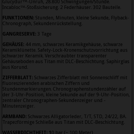
Glucydur™-Unruh, 28.800 Schwingungen/Stunde.
Incabloc™-Stoßsicherung. 2 Federhäuser. 302 Bauteile.
FUNKTIONEN:
Stunden, Minuten, kleine Sekunde, Flyback-
Chronograph, Sekundenrückstellung.
GANGRESERVE:
3 Tage
GEHÄUSE:
44 mm, schwarzes Keramikgehäuse, schwarze
Keramiklünette. Safety-Lock-Kronenschutzvorrichtung aus
schwarzer Keramik. Verschraubter transparenter
Gehäuseboden aus Titan mit DLC-Beschichtung. Saphirglas
aus Korund.
ZIFFERBLATT:
Schwarzes Zifferblatt mit Sonnenschliff mit
fluoreszierenden arabischen Ziffern und
Stundenmarkierungen. Chronographenstundenzähler auf
der 3-Uhr-Position, kleine Sekunde auf der 9-Uhr-Position,
zentraler Chronographen-Sekundenzeiger und -
Minutenzeiger.
ARMBAND:
Schwarzes Alligatorleder, T/T, STD, 24/22, BA.
Trapezförmige Schließe aus Titan mit DLC-Beschichtung.
WASSERDICHTHEIT: 1
0 bar (~ 100 Meter)