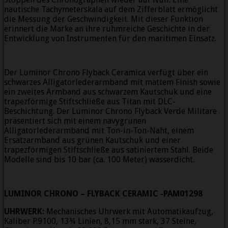
nautische Tachymeterskala auf dem Zifferblatt ermöglicht
die Messung der Geschwindigkeit. Mit dieser Funktion
erinnert die Marke an ihre ruhmreiche Geschichte in der
Entwicklung von Instrumenten für den maritimen Einsatz.
Der Luminor Chrono Flyback Ceramica verfügt über ein
schwarzes Alligatorlederarmband mit mattem Finish sowie
ein zweites Armband aus schwarzem Kautschuk und eine
trapezförmige Stiftschließe aus Titan mit DLC-
Beschichtung. Der Luminor Chrono Flyback Verde Militare
präsentiert sich mit einem navygrünen
Alligatorlederarmband mit Ton-in-Ton-Naht, einem
Ersatzarmband aus grünen Kautschuk und einer
trapezförmigen Stiftschließe aus satiniertem Stahl. Beide
Modelle sind bis 10 bar (ca. 100 Meter) wasserdicht.
LUMINOR CHRONO – FLYBACK CERAMIC -PAM01298
UHRWERK:
Mechanisches Uhrwerk mit Automatikaufzug,
Kaliber P.9100, 13¾ Linien, 8,15 mm stark, 37 Steine,