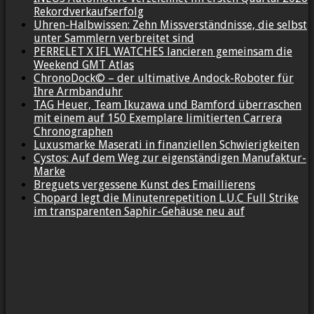
Rekordverkaufserfolg
Uhren-Halbwissen: Zehn Missverständnisse, die selbst
unter Sammlern verbreitet sind
PERRELET X IFL WATCHES lancieren gemeinsam die
Weekend GMT Atlas
ChronoDock© – der ultimative Andock-Roboter für
Ihre Armbanduhr
TAG Heuer, Team Ikuzawa und Bamford überraschen
mit einem auf 150 Exemplare limitierten Carrera
Chronographen
Luxusmarke Maserati in finanziellen Schwierigkeiten
Cystos: Auf dem Weg zur eigenständigen Manufaktur-
Marke
Breguets vergessene Kunst des Emaillierens
Chopard legt die Minutenrepetition L.U.C Full Strike
im transparenten Saphir-Gehäuse neu auf