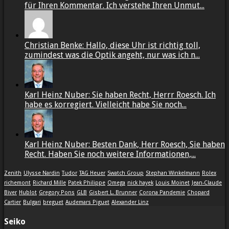
für Ihren Kommentar. Ich verstehe Ihren Unmut...
Christian Benke: Hallo, diese Uhr ist richtig toll,
zumindest was die Optik angeht, nur was ich n...
Karl Heinz Nuber: Sie haben Recht, Herrr Roesch. Ich
habe es korregiert. Vielleicht habe Sie noch...
Karl Heinz Nuber: Besten Dank, Herr Roesch, Sie haben
Recht. Haben Sie noch weitere Informationen,...
Zenith
Ulysse Nardin
Tudor
TAG Heuer
Swatch Group
Stephan Winkelmann
Rolex
richemont
Richard Mille
Patek Philippe
Omega
nick hayek
Louis Moinet
Jean-Claude
Biver
Hublot
Gregory Pons
GLB
Gisbert L. Brunner
Corona Pandemie
Chopard
Cartier
Bulgari
breguet
Audemars Piguet
Alexander Linz
Seiko