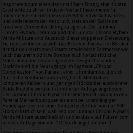
inspirieren: zum einen der unstillbare Drang, eine illustre
Geschichte zu ehren, in deren Verlauf Instrumente für
immer neue Generationen von Helden entwickelt werden,
und andererseits der Anspruch, stets an der Spitze der
kreativen Uhrenentwicklung zu agieren. Der Luminor
Chrono Flyback Ceramica und der Luminor Chrono Flyback
Verde Militare sind Ausdruck dieser doppelten Zielsetzung.
Sie repräsentieren sowohl das Erbe von Panerai im Bereich
der für den maritimen Einsatz entwickelten Zeitmesser wie
auch das unermüdliche Streben nach fortschrittlichen
Materialien und herausragendem Design. Die beiden
Modelle sind die Neuzugänge im Segment „Chrono
Complicazioni“ von Panerai, einer Uhrenfamilie, die sich
durch die Kombination von Hightech-Materialien,
komplexen Kalibern und geringen Stückzahlen auszeichnet.
Beide Modelle werden in limitierter Auflage angeboten:
Der Luminor Chrono Flyback Ceramica wird sowohl in den
Panerai Markenboutiquen als auch bei unabhängigen
Handelspartnern in einer limitierten Edition von nur 500
Stück erhältlich sein, während der Luminor Chrono Flyback
Verde Militare ausschließlich und exklusiv auf Panerai.com
in einer Auflage von nur 110 Stück angeboten wird.