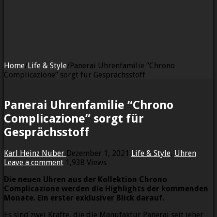
Home
/
Life & Style
/
Panerai Uhrenfamilie “Chrono
Complicazione” sorgt für Gesprächsstoff
Panerai Uhrenfamilie “Chrono
Complicazione” sorgt für
Gesprächsstoff
Karl Heinz Nuber
Dezember 1, 2021
Life & Style
,
Uhren
Leave a comment
1,938 Views
Die neuen Uhren aus der Kollektion Chrono
Complicazione werden die Highlights der kommenden
Monate. Ein erster exklusiver Blick darauf.
Es sind zwei Kräfte, die die Manufaktur Panerai seit jeher