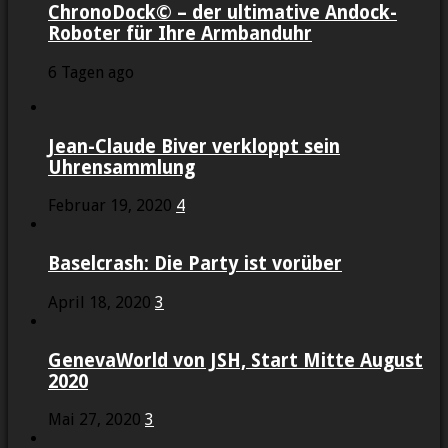
ChronoDock© – der ultimative Andock-
Roboter für Ihre Armbanduhr
6 Tagen ago
Jean-Claude Biver verkloppt sein
Uhrensammlung
Februar 19, 2020
4
Baselcrash: Die Party ist vorüber
April 18, 2020
3
GenevaWorld von JSH, Start Mitte August
2020
Mai 27, 2020
3