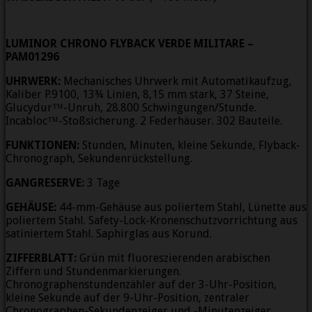
LUMINOR CHRONO FLYBACK VERDE MILITARE –
PAM01296
UHRWERK:
Mechanisches Uhrwerk mit Automatikaufzug,
Kaliber P.9100, 13¾ Linien, 8,15 mm stark, 37 Steine,
Glucydur™-Unruh, 28.800 Schwingungen/Stunde.
Incabloc™-Stoßsicherung. 2 Federhäuser. 302 Bauteile.
FUNKTIONEN:
Stunden, Minuten, kleine Sekunde, Flyback-
Chronograph, Sekundenrückstellung.
GANGRESERVE:
3 Tage
GEHÄUSE:
44-mm-Gehäuse aus poliertem Stahl, Lünette aus
poliertem Stahl. Safety-Lock-Kronenschutzvorrichtung aus
satiniertem Stahl. Saphirglas aus Korund.
ZIFFERBLATT:
Grün mit fluoreszierenden arabischen
Ziffern und Stundenmarkierungen.
Chronographenstundenzähler auf der 3-Uhr-Position,
kleine Sekunde auf der 9-Uhr-Position, zentraler
Chronographen-Sekundenzeiger und -Minutenzeiger.