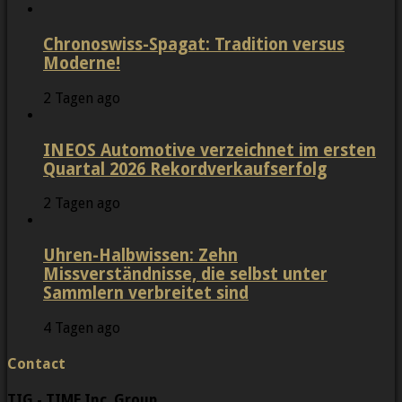
Chronoswiss-Spagat: Tradition versus
Moderne!
2 Tagen ago
INEOS Automotive verzeichnet im ersten
Quartal 2026 Rekordverkaufserfolg
2 Tagen ago
Uhren-Halbwissen: Zehn
Missverständnisse, die selbst unter
Sammlern verbreitet sind
4 Tagen ago
Contact
TIG - TIME Inc. Group