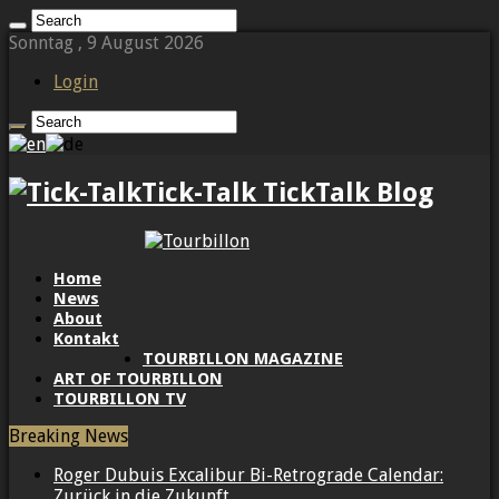
Sonntag , 9 August 2026
Login
Tick-Talk TickTalk Blog
Home
News
About
Kontakt
TOURBILLON MAGAZINE
ART OF TOURBILLON
TOURBILLON TV
Breaking News
Roger Dubuis Excalibur Bi-Retrograde Calendar:
Zurück in die Zukunft