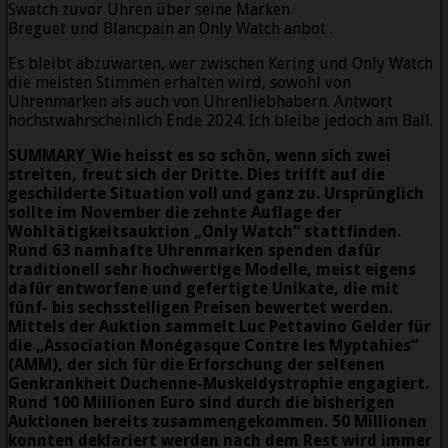
Swatch zuvor Uhren über seine Marken
Breguet und Blancpain an Only Watch anbot .
Es bleibt abzuwarten, wer zwischen Kering und Only Watch
die meisten Stimmen erhalten wird, sowohl von
Uhrenmarken als auch von Uhrenliebhabern. Antwort
höchstwahrscheinlich Ende 2024. Ich bleibe jedoch am Ball.
SUMMARY_Wie heisst es so schön, wenn sich zwei
streiten, freut sich der Dritte. Dies trifft auf die
geschilderte Situation voll und ganz zu. Ursprünglich
sollte im November die zehnte Auflage der
Wohltätigkeitsauktion „Only Watch“ stattfinden.
Rund 63 namhafte Uhrenmarken spenden dafür
traditionell sehr hochwertige Modelle, meist eigens
dafür entworfene und gefertigte Unikate, die mit
fünf- bis sechsstelligen Preisen bewertet werden.
Mittels der Auktion sammelt Luc Pettavino Gelder für
die „Association Monégasque Contre les Myptahies“
(AMM), der sich für die Erforschung der seltenen
Genkrankheit Duchenne-Muskeldystrophie engagiert.
Rund 100 Millionen Euro sind durch die bisherigen
Auktionen bereits zusammengekommen. 50 Millionen
konnten deklariert werden nach dem Rest wird immer