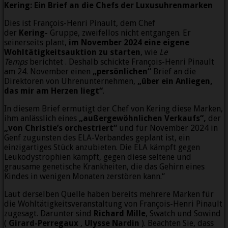
Kering: Ein Brief an die Chefs der Luxusuhrenmarken
Dies ist François-Henri Pinault, dem Chef
der
Kering-
Gruppe, zweifellos nicht entgangen. Er
seinerseits plant,
im November 2024 eine eigene
Wohltätigkeitsauktion zu starten
, wie
Le
Temps
berichtet . Deshalb schickte François-Henri Pinault
am 24. November einen
„persönlichen“
Brief an die
Direktoren von Uhrenunternehmen,
„über ein Anliegen,
das mir am Herzen liegt“
.
In diesem Brief ermutigt der Chef von Kering diese Marken,
ihm anlässlich eines
„außergewöhnlichen Verkaufs“,
der
„von Christie’s orchestriert“
und für November 2024 in
Genf zugunsten des ELA-Verbandes geplant ist, ein
einzigartiges Stück anzubieten. Die ELA kämpft gegen
Leukodystrophien kämpft, gegen diese seltene und
grausame genetische Krankheiten, die das Gehirn eines
Kindes in wenigen Monaten zerstören kann.“
Laut derselben Quelle haben bereits mehrere Marken für
die Wohltätigkeitsveranstaltung von François-Henri Pinault
zugesagt. Darunter sind
Richard Mille
, Swatch und Sowind
(
Girard-Perregaux
,
Ulysse Nardin
). Beachten Sie, dass