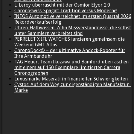
L. Leroy überrascht mit der Osmior Elyor 2.0
Chronoswiss-Spagat: Tradition versus Moderne!
INEOS Automotive verzeichnet im ersten Quartal 2026
Rekordverkaufserfolg
Uhren-Halbwissen: Zehn Missverständnisse, die selbst
unter Sammlern verbreitet sind
PERRELET X IFL WATCHES lancieren gemeinsam die
Weekend GMT Atlas
ChronoDock© – der ultimative Andock-Roboter für
Ihre Armbanduhr
TAG Heuer, Team Ikuzawa und Bamford überraschen
mit einem auf 150 Exemplare limitierten Carrera
Chronographen
Luxusmarke Maserati in finanziellen Schwierigkeiten
Cystos: Auf dem Weg zur eigenständigen Manufaktur-
Marke