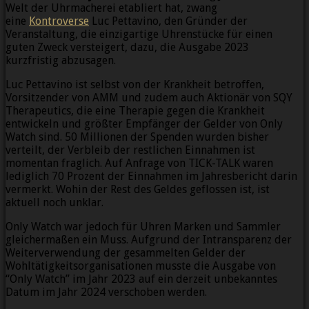
Welt der Uhrmacherei etabliert hat, zwang
eine
Kontroverse
Luc Pettavino, den Gründer der
Veranstaltung, die einzigartige Uhrenstücke für einen
guten Zweck versteigert, dazu, die Ausgabe 2023
kurzfristig abzusagen.
Luc Pettavino ist selbst von der Krankheit betroffen,
Vorsitzender von AMM und zudem auch Aktionär von SQY
Therapeutics, die eine Therapie gegen die Krankheit
entwickeln und größter Empfänger der Gelder von Only
Watch sind. 50 Millionen der Spenden wurden bisher
verteilt, der Verbleib der restlichen Einnahmen ist
momentan fraglich. Auf Anfrage von TICK-TALK waren
lediglich 70 Prozent der Einnahmen im Jahresbericht darin
vermerkt. Wohin der Rest des Geldes geflossen ist, ist
aktuell noch unklar.
Only Watch war jedoch für Uhren Marken und Sammler
gleichermaßen ein Muss. Aufgrund der Intransparenz der
Weiterverwendung der gesammelten Gelder der
Wohltätigkeitsorganisationen musste die Ausgabe von
“Only Watch” im Jahr 2023 auf ein derzeit unbekanntes
Datum im Jahr 2024 verschoben werden.