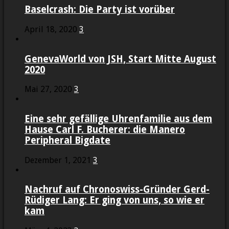
Baselcrash: Die Party ist vorüber
April 18, 2020
3
GenevaWorld von JSH, Start Mitte August
2020
Mai 27, 2020
3
Eine sehr gefällige Uhrenfamilie aus dem
Hause Carl F. Bucherer: die Manero
Peripheral Bigdate
Dezember 1, 2021
3
Nachruf auf Chronoswiss-Gründer Gerd-
Rüdiger Lang: Er ging von uns, so wie er
kam