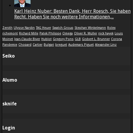
Karl Heinz Nuber: Besten Dank, Herr Roesch, Sie haben
Recht. Haben Sie noch weitere Informationen,...
Zenith
Ulysse Nardin
TAG Heuer
Swatch Group
Stephan Winkelmann
Rolex
richemont
Richard Mille
Patek Philippe
Omega
Oliver R. Müller
nick hayek
Louis
Moinet
Jean-Claude Biver
Hublot
Gregory Pons
GLB
Gisbert L. Brunner
Corona
Pandemie
Chopard
Cartier
Bulgari
breguet
Audemars Piguet
Alexander Linz
Seiko
Alumo
sknife
Login