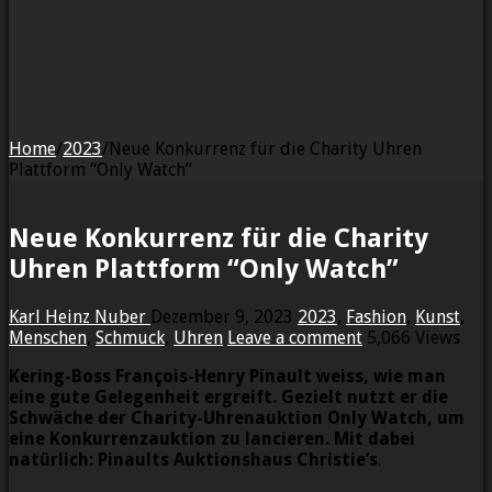
Home
/
2023
/
Neue Konkurrenz für die Charity Uhren
Plattform “Only Watch”
Neue Konkurrenz für die Charity
Uhren Plattform “Only Watch”
Karl Heinz Nuber
Dezember 9, 2023
2023
,
Fashion
,
Kunst
,
Menschen
,
Schmuck
,
Uhren
Leave a comment
5,066 Views
Kering-Boss François-Henry Pinault weiss, wie man
eine gute Gelegenheit ergreift. Gezielt nutzt er die
Schwäche der Charity-Uhrenauktion Only Watch, um
eine Konkurrenzauktion zu lancieren. Mit dabei
natürlich: Pinaults Auktionshaus Christie’s
.