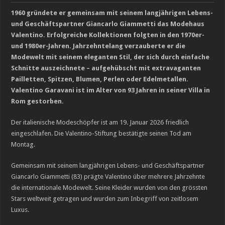
Breguets vergessene Kunst des Emaillierens
1960 gründete er gemeinsam mit seinem langjährigen Lebens-
und Geschäftspartner Giancarlo Giammetti das Modehaus
Chopard legt die Minutenrepetition L.U.C Full Strike im transparenten Saphir-G
Valentino. Erfolgreiche Kollektionen folgten in den 1970er-
und 1980er-Jahren. Jahrzehntelang verzauberte er die
Modewelt mit seinem eleganten Stil, der sich durch einfache
Schnitte auszeichnete – aufgehübscht mit extravaganten
Pailletten, Spitzen, Blumen, Perlen oder Edelmetallen.
Valentino Garavani ist im Alter von 93 Jahren in seiner Villa in
Rom gestorben.
Der italienische Modeschöpfer ist am 19. Januar 2026 friedlich
eingeschlafen. Die Valentino-Stiftung bestätigte seinen Tod am
Montag.
Gemeinsam mit seinem langjährigen Lebens- und Geschäftspartner
Giancarlo Giammetti (83) prägte Valentino über mehrere Jahrzehnte
die internationale Modewelt. Seine Kleider wurden von den grössten
Stars weltweit getragen und wurden zum Inbegriff von zeitlosem
Luxus.