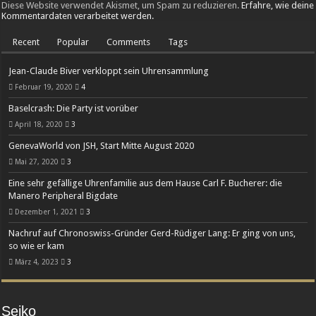
Diese Website verwendet Akismet, um Spam zu reduzieren.
Erfahre, wie deine
Kommentardaten verarbeitet werden.
Recent
Popular
Comments
Tags
Jean-Claude Biver verkloppt sein Uhrensammlung
Februar 19, 2020
4
Baselcrash: Die Party ist vorüber
April 18, 2020
3
GenevaWorld von JSH, Start Mitte August 2020
Mai 27, 2020
3
Eine sehr gefällige Uhrenfamilie aus dem Hause Carl F. Bucherer: die
Manero Peripheral Bigdate
Dezember 1, 2021
3
Nachruf auf Chronoswiss-Gründer Gerd-Rüdiger Lang: Er ging von uns,
so wie er kam
März 4, 2023
3
Seiko