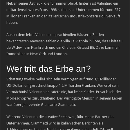
Neben seiner Ästhetik, die für immer bleibt, hinterlässt Valentino ein
milliardenschweres Erbe. 1998 soll er sein Unternehmen für rund 237
Millionen Franken an den italienischen Industriekonzern HdP verkauft
haben.
Ausserdem lebte Valentino in prachtvollen Häusern. Zu den
bekanntesten Anwesen zählen die Villa La Vignola in Rom, das Château
de Wideville in Frankreich und ein Chalet in Gstaad BE. Dazu kommen
Immobilien in New York und London.
Wer tritt das Erbe an?
Schätzungsweise belief sich sein Vermögen auf rund 1,5 Milliarden
US-Dollar, umgerechnet knapp 1,2 Milliarden Franken. Wer erbt sein
Vermächtnis? Valentino heiratete nie, hat keine Kinder. Privat blieb der
Modeschöpfer zurückhaltend. Der wichtigste Mensch in seinem Leben
war über Jahrzehnte Giancarlo Giammetti.
Während Valentino die kreative Seele war, führte sein Partner das
Unternehmen. Giammetti wird in italienischen Berichten als
Schlüsselperson bei der Nachlassverwaltung gehandelt. Offiziell