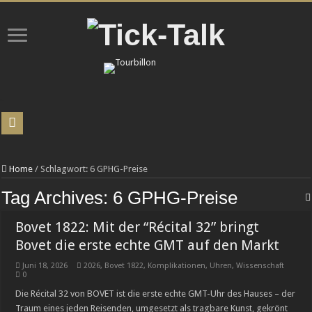
L. Leroy überrascht mit der Osmior Elyor 2.0
Chronoswiss-Spagat: Tradition versus Moderne!
Home
/
Schlagwort:
6 GPHG-Preise
INEOS Automotive verzeichnet im ersten Quartal 2026 Rekordverkaufserfolg
Tag Archives:
6 GPHG-Preise
Uhren-Halbwissen: Zehn Missverständnisse, die selbst unter Sammlern verbreitet
Bovet 1822: Mit der “Récital 32” bringt
PERRELET X IFL WATCHES lancieren gemeinsam die Weekend GMT Atlas
Bovet die erste echte GMT auf den Markt
ChronoDock© – der ultimative Andock-Roboter für Ihre Armbanduhr
Juni 18, 2026
2026
,
Bovet 1822
,
Komplikationen
,
Uhren
,
Wissenschaft
0
TAG Heuer, Team Ikuzawa und Bamford überraschen mit einem auf 150 Exemplare
Die Récital 32 von BOVET ist die erste echte GMT-Uhr des Hauses – der
Luxusmarke Maserati in finanziellen Schwierigkeiten
Traum eines jeden Reisenden, umgesetzt als tragbare Kunst, gekrönt