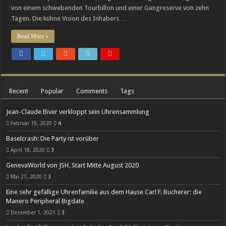
von einem schwebenden Tourbillon und einer Gangreserve von zehn
Cystos: Auf dem Weg zur eigenständigen Manufaktur-Marke
Tagen. Die kühne Vision des Inhabers …
Breguets vergessene Kunst des Emaillierens
Read More »
Recent
Popular
Comments
Tags
Jean-Claude Biver verkloppt sein Uhrensammlung
Februar 19, 2020
4
Baselcrash: Die Party ist vorüber
April 18, 2020
3
GenevaWorld von JSH, Start Mitte August 2020
Mai 27, 2020
3
Eine sehr gefällige Uhrenfamilie aus dem Hause Carl F. Bucherer: die
Manero Peripheral Bigdate
Dezember 1, 2021
3