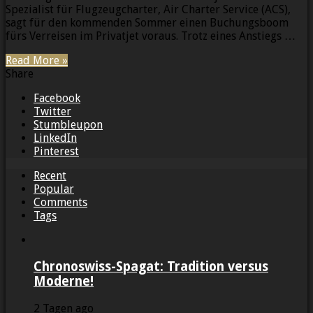
Spezialist für Flugzeugcharter, Air Charter Service (ACS),
sagt für den kommenden Sommer einen Buchungsboom
fürs Verreisen im Privatjet voraus. Trotz eines Anstiegs …
Read More »
Share
Facebook
Twitter
Stumbleupon
LinkedIn
Pinterest
Recent
Popular
Comments
Tags
Chronoswiss-Spagat: Tradition versus
Moderne!
2 Tagen ago