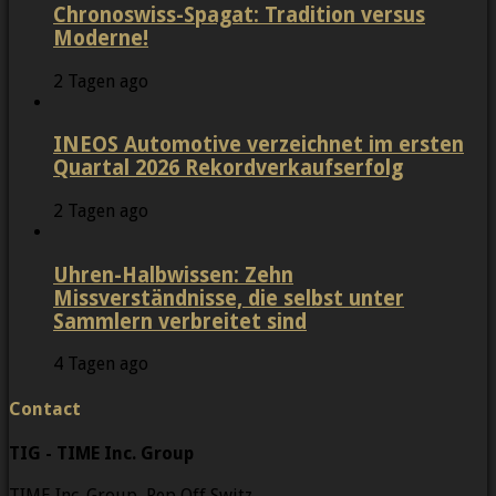
Chronoswiss-Spagat: Tradition versus
Moderne!
2 Tagen ago
INEOS Automotive verzeichnet im ersten
Quartal 2026 Rekordverkaufserfolg
2 Tagen ago
Uhren-Halbwissen: Zehn
Missverständnisse, die selbst unter
Sammlern verbreitet sind
4 Tagen ago
Contact
TIG - TIME Inc. Group
TIME Inc. Group, Rep Off Switz