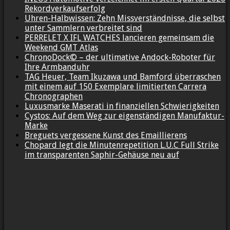
Rekordverkaufserfolg
Uhren-Halbwissen: Zehn Missverständnisse, die selbst
unter Sammlern verbreitet sind
PERRELET X IFL WATCHES lancieren gemeinsam die
Weekend GMT Atlas
ChronoDock© – der ultimative Andock-Roboter für
Ihre Armbanduhr
TAG Heuer, Team Ikuzawa und Bamford überraschen
mit einem auf 150 Exemplare limitierten Carrera
Chronographen
Luxusmarke Maserati in finanziellen Schwierigkeiten
Cystos: Auf dem Weg zur eigenständigen Manufaktur-
Marke
Breguets vergessene Kunst des Emaillierens
Chopard legt die Minutenrepetition L.U.C Full Strike
im transparenten Saphir-Gehäuse neu auf