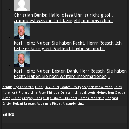
Christian Benke: Hallo, diese Uhr ist richtig toll,
zumindest was die Optik angeht, nur was ich n...
Karl Heinz Nuber: Sie haben Recht, Herrr Roesch. Ich
habe es korregiert. Vielleicht habe Sie noch...
Karl Heinz Nuber: Besten Dank, Herr Roesch, Sie haben
Recht. Haben Sie noch weitere Informationen,...
Zenith
Ulysse Nardin
Tudor
TAG Heuer
Swatch Group
Stephan Winkelmann
Rolex
richemont
Richard Mille
Patek Philippe
Omega
nick hayek
Louis Moinet
Jean-Claude
Biver
Hublot
Gregory Pons
GLB
Gisbert L. Brunner
Corona Pandemie
Chopard
Cartier
Bulgari
breguet
Audemars Piguet
Alexander Linz
Seiko