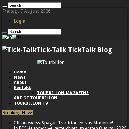
Freitag , 7 August 2026
Login
Tick-Talk TickTalk Blog
Home
News
About
Kontakt
TOURBILLON MAGAZINE
ART OF TOURBILLON
TOURBILLON TV
Breaking News
Chronoswiss-Spagat: Tradition versus Moderne!
INEOS Automotive verzeichnet im ersten Quartal 2026