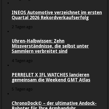
INEOS Automotive verzeichnet im ersten
Quartal 2026 Rekordverkaufserfolg
2 Tagen ago
Uhren-Halbwissen: Zehn
Missverständnisse, die selbst unter
Sammlern verbreitet sind
4 Tagen ago
PERRELET X IFL WATCHES lancieren
gemeinsam die Weekend GMT Atlas
5 Tagen ago
ChronoDock© – der ultimative Andock-
Roboter für Ihre Armbanduhr