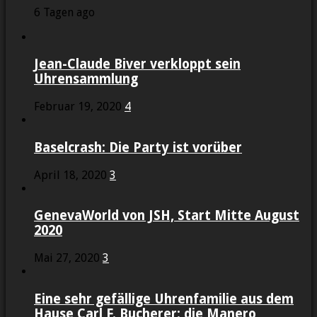
6 Tagen ago
Jean-Claude Biver verkloppt sein
Uhrensammlung
Februar 19, 2020
4
Baselcrash: Die Party ist vorüber
April 18, 2020
3
GenevaWorld von JSH, Start Mitte August
2020
Mai 27, 2020
3
Eine sehr gefällige Uhrenfamilie aus dem
Hause Carl F. Bucherer: die Manero