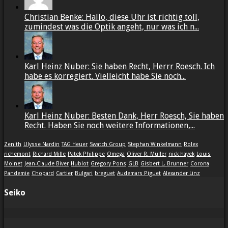
Christian Benke: Hallo, diese Uhr ist richtig toll,
zumindest was die Optik angeht, nur was ich n...
Karl Heinz Nuber: Sie haben Recht, Herrr Roesch. Ich
habe es korregiert. Vielleicht habe Sie noch...
Karl Heinz Nuber: Besten Dank, Herr Roesch, Sie haben
Recht. Haben Sie noch weitere Informationen,...
Zenith
Ulysse Nardin
TAG Heuer
Swatch Group
Stephan Winkelmann
Rolex
richemont
Richard Mille
Patek Philippe
Omega
Oliver R. Müller
nick hayek
Louis
Moinet
Jean-Claude Biver
Hublot
Gregory Pons
GLB
Gisbert L. Brunner
Corona
Pandemie
Chopard
Cartier
Bulgari
breguet
Audemars Piguet
Alexander Linz
Seiko