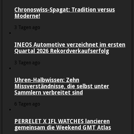
Chronoswiss-Spagat: Tradition versus
Moderne!
3 Tagen ago
INEOS Automotive verzeichnet im ersten
Quartal 2026 Rekordverkaufserfolg
3 Tagen ago
Uhren-Halbwissen: Zehn
Missverständnisse, die selbst unter
Sammlern verbreitet sind
6 Tagen ago
PERRELET X IFL WATCHES lancieren
gemeinsam die Weekend GMT Atlas