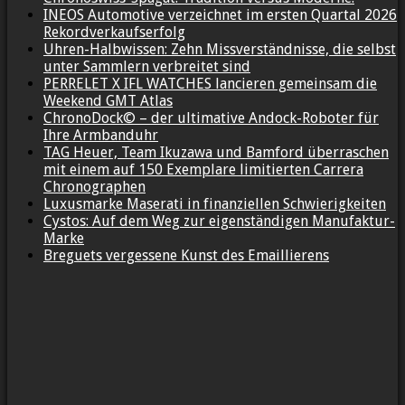
INEOS Automotive verzeichnet im ersten Quartal 2026
Rekordverkaufserfolg
Uhren-Halbwissen: Zehn Missverständnisse, die selbst
unter Sammlern verbreitet sind
PERRELET X IFL WATCHES lancieren gemeinsam die
Weekend GMT Atlas
ChronoDock© – der ultimative Andock-Roboter für
Ihre Armbanduhr
TAG Heuer, Team Ikuzawa und Bamford überraschen
mit einem auf 150 Exemplare limitierten Carrera
Chronographen
Luxusmarke Maserati in finanziellen Schwierigkeiten
Cystos: Auf dem Weg zur eigenständigen Manufaktur-
Marke
Breguets vergessene Kunst des Emaillierens