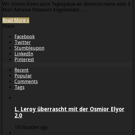
Wir bieten Ihnen auch Tagespässe an. Benutzername oder E-
Mail-Adresse Passwort Angemeldet …
Read More »
Share
Facebook
Twitter
Stumbleupon
LinkedIn
Pinterest
Recent
Popular
Comments
Tags
L. Leroy überrascht mit der Osmior Elyor
2.0
19 Stunden ago