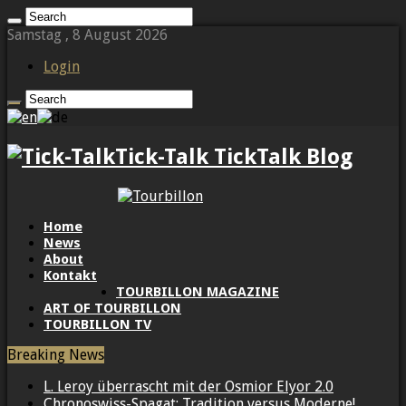
Samstag , 8 August 2026
Login
Tick-Talk TickTalk Blog
Home
News
About
Kontakt
TOURBILLON MAGAZINE
ART OF TOURBILLON
TOURBILLON TV
Breaking News
L. Leroy überrascht mit der Osmior Elyor 2.0
Chronoswiss-Spagat: Tradition versus Moderne!