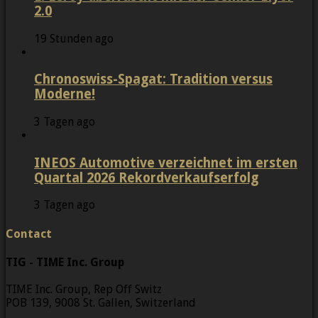
2.0
19 Stunden ago
Chronoswiss-Spagat: Tradition versus
Moderne!
3 Tagen ago
INEOS Automotive verzeichnet im ersten
Quartal 2026 Rekordverkaufserfolg
3 Tagen ago
Contact
TIG - TIME Inc. Group
TIME Inc. Group, Rep Off Switz
POB 139, 9008 St. Gallen, Switzerland