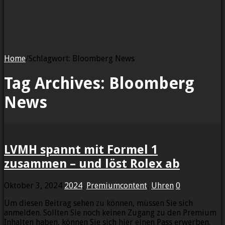
Home
/
Schlagwort:
Bloomberg News
Tag Archives:
Bloomberg
News
LVMH spannt mit Formel 1
zusammen – und löst Rolex ab
Oktober 3, 2024
2024
,
Premiumcontent
,
Uhren
0
Um diesen Beitrag sehen zu können, müssen Sie sich
anmelden. Sollten Sie noch keinen Zugang zu den Premium
Inhalten haben, können Sie sich hier einen Pass erwerben.