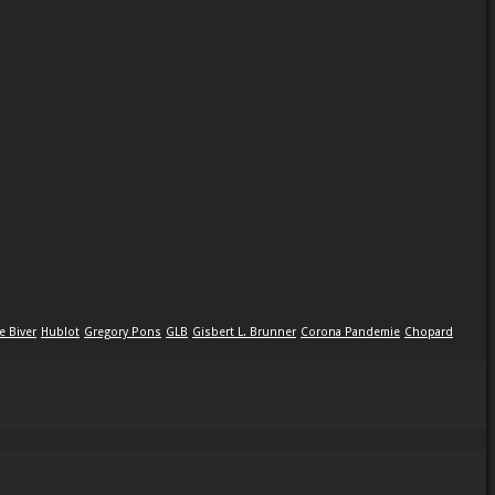
e Biver
Hublot
Gregory Pons
GLB
Gisbert L. Brunner
Corona Pandemie
Chopard