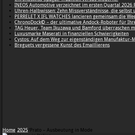
INEOS Automotive verzeichnet im ersten Quartal 2026 
Uhren-Halbwissen: Zehn Missverständnisse, die selbst 
PERRELET X IFL WATCHES lancieren gemeinsam die We
ChronoDock© – der ultimative Andock-Roboter für Ih
TAG Heuer, Team Ikuzawa und Bamford überraschen mi
Luxusmarke Maserati in finanziellen Schwierigkeiten
Cystos: Auf dem Weg zur eigenständigen Manufaktur-
Breguets vergessene Kunst des Emaillierens
Home
/
2025
/
Prato – Ausbeutung in Mode