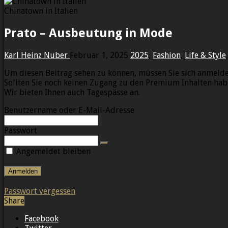
Chinatown in Italien
Prato – Ausbeutung in Mode
Karl Heinz Nuber
Februar 1, 2025
2025
,
Fashion
,
Life & Style
Um diesen Beitrag sehen zu können, müssen Sie sich anmelde
Sollten Sie noch keinen Zugang zu den Premium Inhalten hab
Wir bieten Ihnen auch Tagespässe an.
Benutzername oder E-Mail-Adresse
Passwort
Angemeldet bleiben
Passwort vergessen
Share
Facebook