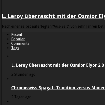
L. Leroy überrascht mit der Osmior El
Nach einer selbst auferlegten “Aus-Zeit” von zehn Jahren bet
Recent
Popular
Comments
Tags
L. Leroy überrascht mit der Osmior Elyor 2.0
2 Stunden ago
Chronoswiss-Spagat: Tradition versus Moder
2 Tagen ago