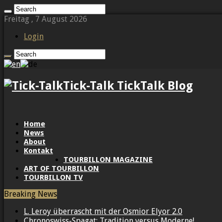
Freitag , 7 August 2026
Login
Tick-Talk TickTalk Blog
Home
News
About
Kontakt
TOURBILLON MAGAZINE
ART OF TOURBILLON
TOURBILLON TV
Breaking News
L. Leroy überrascht mit der Osmior Elyor 2.0
Chronoswiss-Spagat: Tradition versus Moderne!