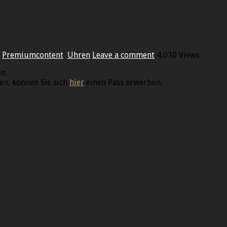
,
Premiumcontent
,
Uhren
Leave a comment
4,010 Views
n.
en, können Sie sich
hier
einen Pass erwerben.