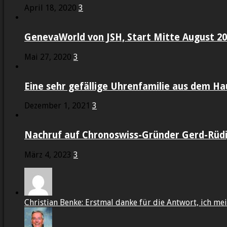
April 18, 2020
3
GenevaWorld von JSH, Start Mitte August 2
Mai 27, 2020
3
Eine sehr gefällige Uhrenfamilie aus dem Ha
Dezember 1, 2021
3
Nachruf auf Chronoswiss-Gründer Gerd-Rüdig
März 4, 2023
3
Christian Benke: Erstmal danke für die Antwort, ich mein