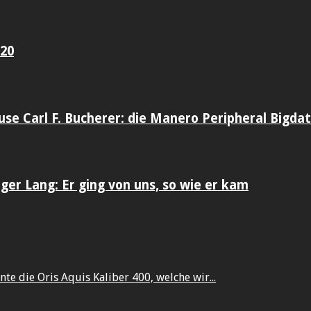
020
use Carl F. Bucherer: die Manero Peripheral Bigda
er Lang: Er ging von uns, so wie er kam
te die Oris Aquis Kaliber 400, welche wir...