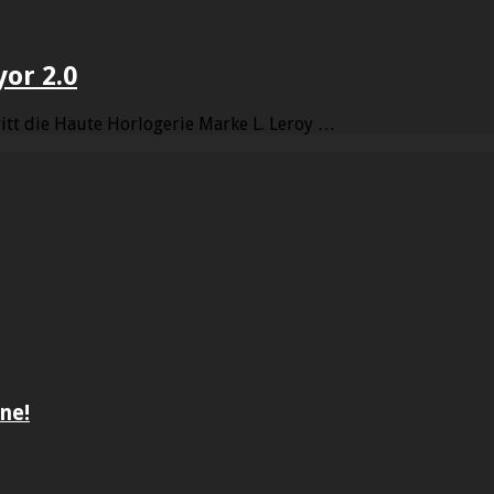
yor 2.0
ritt die Haute Horlogerie Marke L. Leroy …
ne!