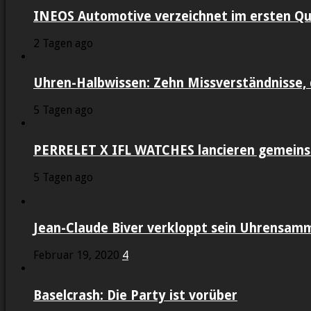
INEOS Automotive verzeichnet im ersten Qu
2 Tagen ago
Uhren-Halbwissen: Zehn Missverständnisse, 
5 Tagen ago
PERRELET X IFL WATCHES lancieren gemein
5 Tagen ago
Jean-Claude Biver verkloppt sein Uhrensam
Februar 19, 2020
4
Baselcrash: Die Party ist vorüber