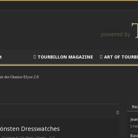
t
TOURBILLON MAGAZINE
ART OF TOURB
it der Osmior Elyor 2.0
 Tradition versus Moderne!
rzeichnet im ersten Quartal 2026 Rekordverkaufserfolg
hn Missverständnisse, die selbst unter Sammlern verbreitet sind
Rec
TCHES lancieren gemeinsam die Weekend GMT Atlas
Jean
ltimative Andock-Roboter für Ihre Armbanduhr
Feb
chönsten Dresswatches
Base
zawa und Bamford überraschen mit einem auf 150 Exemplare limitierten Carrera 
d
,
Gustave & Cie. Paris
,
Uhren
0