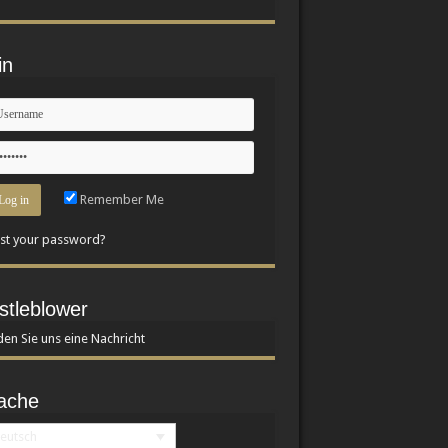
in
Remember Me
st your password?
stleblower
en Sie uns eine Nachricht
ache
eutsch