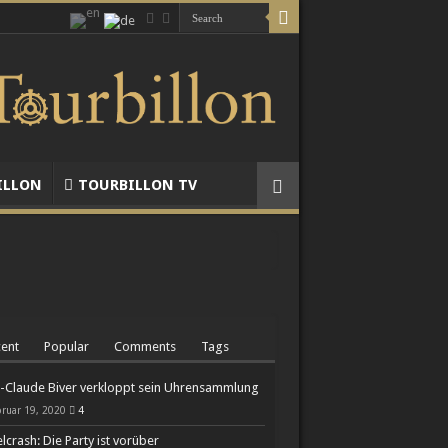
ILLON
TOURBILLON TV
ent
Popular
Comments
Tags
-Claude Biver verkloppt sein Uhrensammlung
ruar 19, 2020
4
lcrash: Die Party ist vorüber
Chronographen