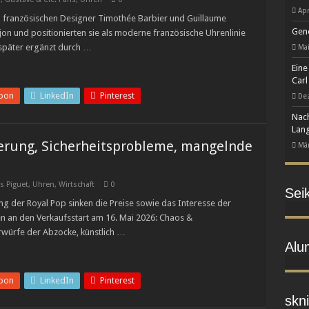
Apr
in finanziellen Schwierigkeiten
en französischen Designer Timothée Barbier und Guillaume
Gene
on und positionierten sie als moderne französische Uhrenlinie
 zur eigenständigen Manufaktur-Marke
 später ergänzt durch …
Mai
Kunst des Emaillierens
Eine
Carl
pon
LinkedIn
Pinterest
De
Nach
Lang
derung, Sicherheitsprobleme, mangelnde
Mär
s Piguet
,
Uhren
,
Wirtschaft
0
Sei
g der Royal Pop sinken die Preise sowie das Interesse der
en an den Verkaufsstart am 16. Mai 2026: Chaos &
rwürfe der Abzocke, künstlich …
Alu
pon
LinkedIn
Pinterest
skni