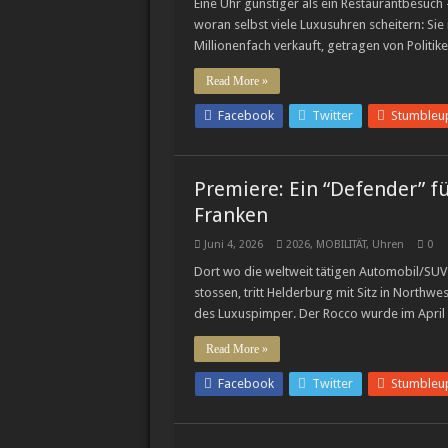
Eine Uhr günstiger als ein Restaurantbesuch
woran selbst viele Luxusuhren scheitern: Sie
Millionenfach verkauft, getragen von Politi
Read More »
Facebook
Twitter
Stumbleu
Premiere: Ein “Defender” fü
Franken
Juni 4, 2026
2026
,
MOBILITÄT
,
Uhren
0
Dort wo die weltweit tätigen Automobil/SUV
stossen, tritt Helderburg mit Sitz in Northwest
des Luxuspimper. Der Rocco wurde im Apri
Read More »
Facebook
Twitter
Stumbleu