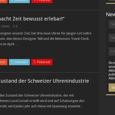
New
acht Zeit bewusst erlebar!“
,
Uhren
0
signer unserer Zeit, hat drei neue Uhren für Jaeger-LeCoultre
urium, den Atmos Designer 568 und die Memovox Travel Clock.
 im April …
pon
LinkedIn
Pinterest
Ihre
unse
Akti
jede
Abbe
Zustand der Schweizer Uhrenindustrie
den Zustand der Schweizer Uhrenindustrie, der mit
hmens LuxeConsult erstellt wird und auf Schätzungen des
uht, wird jedes Jahr aufs Neue mit Spannung erwartet …