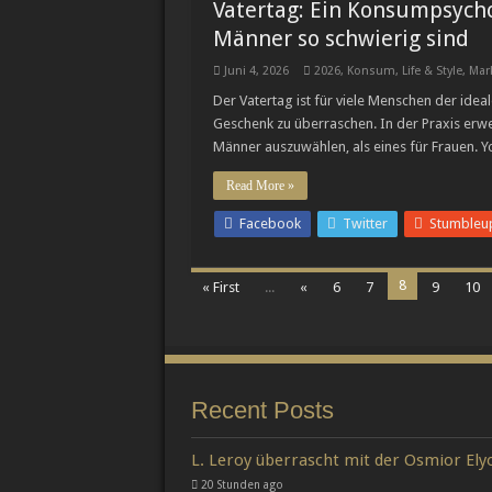
Vatertag: Ein Konsumpsych
Männer so schwierig sind
Juni 4, 2026
2026
,
Konsum
,
Life & Style
,
Mar
Der Vatertag ist für viele Menschen der idea
Geschenk zu überraschen. In der Praxis erwei
Männer auszuwählen, als eines für Frauen. 
Read More »
Facebook
Twitter
Stumbleu
8
« First
...
«
6
7
9
10
Recent Posts
L. Leroy überrascht mit der Osmior Elyo
20 Stunden ago