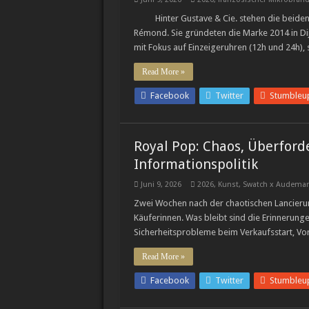
Luxusmarke Maserati 
Hinter Gustave & Cie. stehen die beid
Rémond. Sie gründeten die Marke 2014 in Dij
Cystos: Auf dem Weg
mit Fokus auf Einzeigeruhren (12h und 24h),
Breguets vergessene 
Read More »
Facebook
Twitter
Stumbleu
Royal Pop: Chaos, Überfor
Informationspolitik
Juni 9, 2026
2026
,
Kunst
,
Swatch x Audemar
Zwei Wochen nach der chaotischen Lancierun
Käuferinnen. Was bleibt sind die Erinnerung
Sicherheitsprobleme beim Verkaufsstart, Vo
Read More »
Facebook
Twitter
Stumbleu