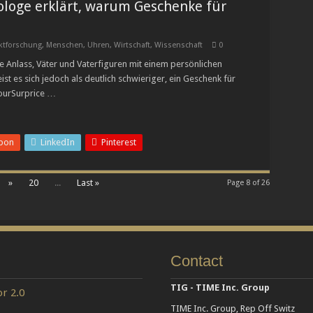
ologe erklärt, warum Geschenke für
ktforschung
,
Menschen
,
Uhren
,
Wirtschaft
,
Wissenschaft
0
le Anlass, Väter und Vaterfiguren mit einem persönlichen
st es sich jedoch als deutlich schwieriger, ein Geschenk für
YourSurprice …
pon
LinkedIn
Pinterest
»
20
...
Last »
Page 8 of 26
Contact
TIG - TIME Inc. Group
r 2.0
TIME Inc. Group, Rep Off Switz