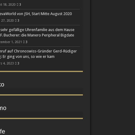
il 18, 2020
3
vaWorld von JSH, Start Mitte August 2020
 27, 2020
3
 sehr gefällige Uhrenfamilie aus dem Hause
 F. Bucherer: die Manero Peripheral Bigdate
zember 1, 2021
3
ruf auf Chronoswiss-Gründer Gerd-Rüdiger
: Er ging von uns, so wie er kam
z 4, 2023
3
ko
mo
fe