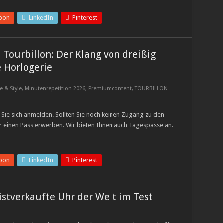
pon
LinkedIn
Pinterest
n Tourbillon: Der Klang von dreißig
 Horlogerie
fe & Style
,
Minutenrepetition 2026
,
Premiumcontent
,
TOURBILLON
Sie sich anmelden. Sollten Sie noch keinen Zugang zu den
r einen Pass erwerben. Wir bieten Ihnen auch Tagespässe an.
pon
LinkedIn
Pinterest
eistverkaufte Uhr der Welt im Test