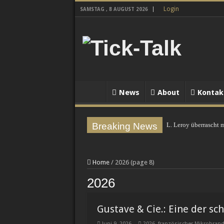
Login
SAMSTAG , 8 AUGUST 2026
News
About
Kontak
Breaking News
L. Leroy überrascht m
Chronoswiss-Spagat:
INEOS Automotive ve
Home
/
2026 (page 8)
Uhren-Halbwissen: Ze
2026
PERRELET X IFL WA
ChronoDock© – der u
Gustave & Cie.: Eine der s
TAG Heuer, Team Iku
Juni 9, 2026
2026
,
französischer Mikrobran