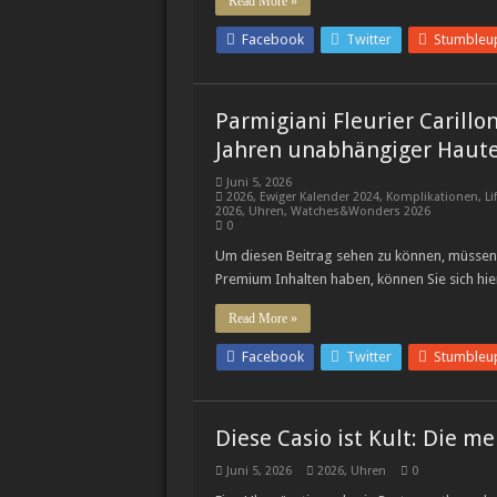
Read More »
Facebook
Twitter
Stumbleu
Parmigiani Fleurier Carillo
Jahren unabhängiger Haute
Juni 5, 2026
2026
,
Ewiger Kalender 2024
,
Komplikationen
,
Li
2026
,
Uhren
,
Watches&Wonders 2026
0
Um diesen Beitrag sehen zu können, müssen 
Premium Inhalten haben, können Sie sich hie
Read More »
Facebook
Twitter
Stumbleu
Diese Casio ist Kult: Die m
Juni 5, 2026
2026
,
Uhren
0