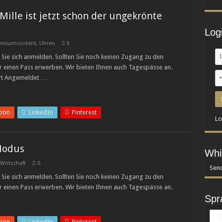
ille ist jetzt schon der ungekrönte
Log
emiumcontent
,
Uhren
0
Sie sich anmelden. Sollten Sie noch keinen Zugang zu den
r einen Pass erwerben. Wir bieten Ihnen auch Tagespässe an.
rt Angemeldet …
pon
LinkedIn
Pinterest
Lo
Modus
Whi
Wirtschaft
0
Send
Sie sich anmelden. Sollten Sie noch keinen Zugang zu den
r einen Pass erwerben. Wir bieten Ihnen auch Tagespässe an.
Spr
D
pon
LinkedIn
Pinterest