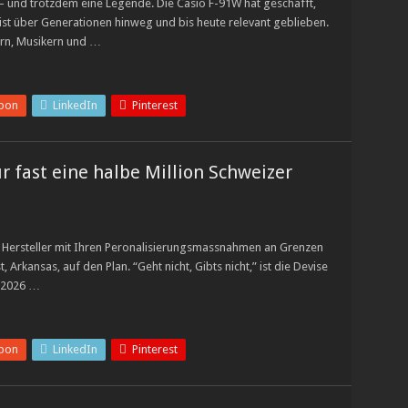
 – und trotzdem eine Legende. Die Casio F-91W hat geschafft,
 ist über Generationen hinweg und bis heute relevant geblieben.
kern, Musikern und …
pon
LinkedIn
Pinterest
r fast eine halbe Million Schweizer
 Hersteller mit Ihren Peronalisierungsmassnahmen an Grenzen
, Arkansas, auf den Plan. “Geht nicht, Gibts nicht,” ist die Devise
l 2026 …
pon
LinkedIn
Pinterest