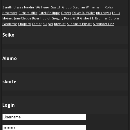
Zenith
Ulysse Nardin
TAG Heuer
Swatch Group
Stephan Winkelmann
Rolex
richemont
Richard Mille
Patek Philippe
Omega
Oliver R. Müller
nick hayek
Louis
Moinet
Jean-Claude Biver
Hublot
Gregory Pons
GLB
Gisbert L. Brunner
Corona
Pandemie
Chopard
Cartier
Bulgari
breguet
Audemars Piguet
Alexander Linz
Seiko
Alumo
sknife
Login