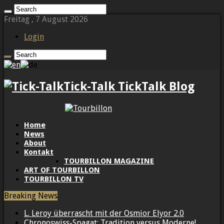
Freitag , 7 August 2026
Login
Tick-Talk TickTalk Blog
Home
News
About
Kontakt
TOURBILLON MAGAZINE
ART OF TOURBILLON
TOURBILLON TV
Breaking News
L. Leroy überrascht mit der Osmior Elyor 2.0
Chronoswiss-Spagat: Tradition versus Moderne!