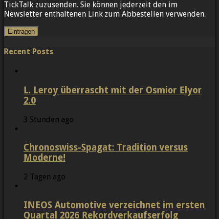
TickTalk zuzusenden. Sie können jederzeit den im
Newsletter enthaltenen Link zum Abbestellen verwenden.
Recent Posts
L. Leroy überrascht mit der Osmior Elyor
2.0
3 Stunden ago
Chronoswiss-Spagat: Tradition versus
Moderne!
2 Tagen ago
INEOS Automotive verzeichnet im ersten
Quartal 2026 Rekordverkaufserfolg