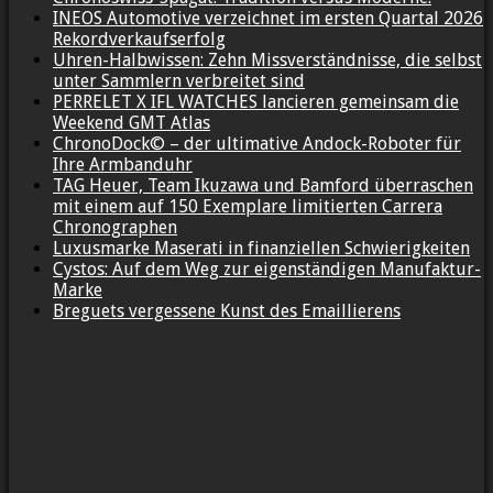
INEOS Automotive verzeichnet im ersten Quartal 2026
Rekordverkaufserfolg
Uhren-Halbwissen: Zehn Missverständnisse, die selbst
unter Sammlern verbreitet sind
PERRELET X IFL WATCHES lancieren gemeinsam die
Weekend GMT Atlas
ChronoDock© – der ultimative Andock-Roboter für
Ihre Armbanduhr
TAG Heuer, Team Ikuzawa und Bamford überraschen
mit einem auf 150 Exemplare limitierten Carrera
Chronographen
Luxusmarke Maserati in finanziellen Schwierigkeiten
Cystos: Auf dem Weg zur eigenständigen Manufaktur-
Marke
Breguets vergessene Kunst des Emaillierens