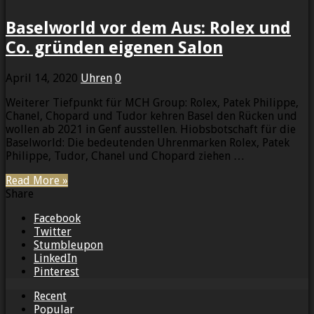
Baselworld vor dem Aus: Rolex und
Co. gründen eigenen Salon
April 14, 2020
Uhren
0
Weiterer Tiefpunkt für MCH Group: Rolex, Patek Philippe,
Chanel, Chopard und Tudor kehren Basel den Rücken und
wollen ab 2021 in Genf ausstellen. Hiobsbotschaft für die
Baselworld: Die bedeutenden Uhrenmarken Rolex, Patek
Philippe, Tudor, Chanel und Chopard ziehen …
Read More »
Share
Facebook
Twitter
Stumbleupon
LinkedIn
Pinterest
Recent
Popular