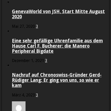
GenevaWorld von JSH, Start Mitte August
2020
Mai 27, 2020
3
Eine sehr gefällige Uhrenfamilie aus dem
Hause Carl F. Bucherer: die Manero
Peripheral Bigdate
Dezember 1, 2021
3
Nachruf auf Chronoswiss-Gründer Gerd-
Rüdiger Lang: Er ging von uns, so wie er
kam
März 4, 2023
3