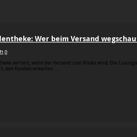
adentheke: Wer beim Versand wegschaut
ft
0
theke verliert, wenn der Versand zum Risiko wird. Die Luxusgüt
ert, den Kunden erwarten. …