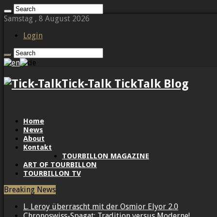
Samstag , 8 August 2026
Login
Tick-Talk TickTalk Blog
Home
News
About
Kontakt
TOURBILLON MAGAZINE
ART OF TOURBILLON
TOURBILLON TV
Breaking News
L. Leroy überrascht mit der Osmior Elyor 2.0
Chronoswiss-Spagat: Tradition versus Moderne!