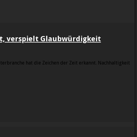
, verspielt Glaubwürdigkeit
erbranche hat die Zeichen der Zeit erkannt. Nachhaltigkeit