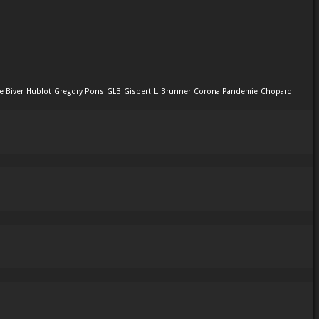
e Biver
Hublot
Gregory Pons
GLB
Gisbert L. Brunner
Corona Pandemie
Chopard