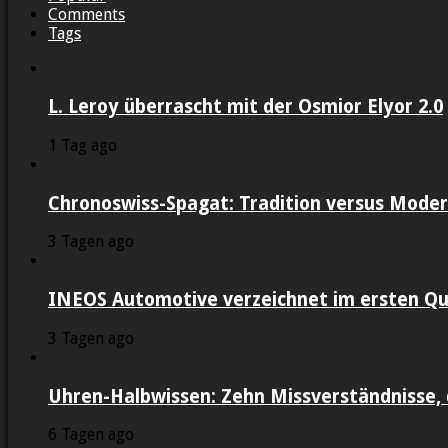
Comments
Tags
L. Leroy überrascht mit der Osmior Elyor 2.0
1 Tag ago
Chronoswiss-Spagat: Tradition versus Moder
3 Tagen ago
INEOS Automotive verzeichnet im ersten Qu
3 Tagen ago
Uhren-Halbwissen: Zehn Missverständnisse, 
6 Tagen ago