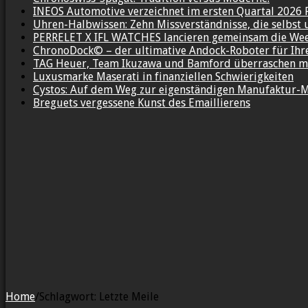
INEOS Automotive verzeichnet im ersten Quartal 2026 
Uhren-Halbwissen: Zehn Missverständnisse, die selbst 
PERRELET X IFL WATCHES lancieren gemeinsam die We
ChronoDock© – der ultimative Andock-Roboter für Ih
TAG Heuer, Team Ikuzawa und Bamford überraschen mi
Luxusmarke Maserati in finanziellen Schwierigkeiten
Cystos: Auf dem Weg zur eigenständigen Manufaktur-
Breguets vergessene Kunst des Emaillierens
Home
/
Schlagwort:
Letzte Meile