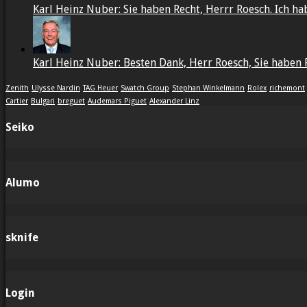
Karl Heinz Nuber: Sie haben Recht, Herrr Roesch. Ich habe
Karl Heinz Nuber: Besten Dank, Herr Roesch, Sie haben R
Zenith
Ulysse Nardin
TAG Heuer
Swatch Group
Stephan Winkelmann
Rolex
richemont
Cartier
Bulgari
breguet
Audemars Piguet
Alexander Linz
Seiko
Alumo
sknife
Login