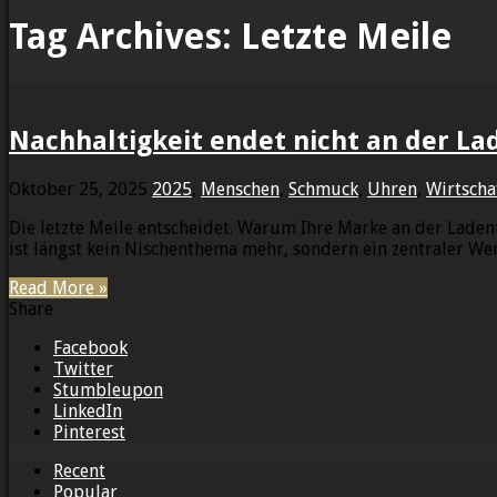
Tag Archives:
Letzte Meile
Nachhaltigkeit endet nicht an der L
Oktober 25, 2025
2025
,
Menschen
,
Schmuck
,
Uhren
,
Wirtscha
Die letzte Meile entscheidet. Warum Ihre Marke an der Laden
ist längst kein Nischenthema mehr, sondern ein zentraler W
Read More »
Share
Facebook
Twitter
Stumbleupon
LinkedIn
Pinterest
Recent
Popular