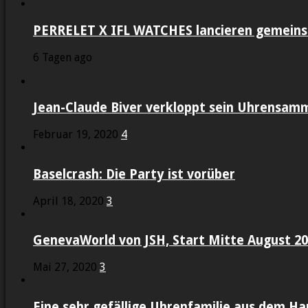
PERRELET X IFL WATCHES lancieren gemein
6 Tagen ago
Jean-Claude Biver verkloppt sein Uhrensam
Februar 19, 2020
4
Baselcrash: Die Party ist vorüber
April 18, 2020
3
GenevaWorld von JSH, Start Mitte August 2
Mai 27, 2020
3
Eine sehr gefällige Uhrenfamilie aus dem Ha