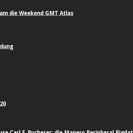
sam die Weekend GMT Atlas
mlung
020
use Carl F. Bucherer: die Manero Peripheral Bigda