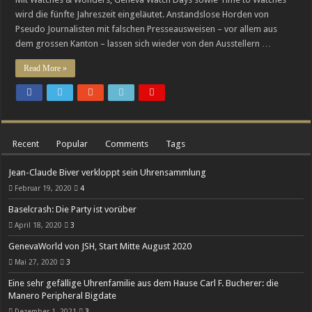
Breguets vergessene Kunst des Emaillierens
wird die fünfte Jahreszeit eingeläutet. Anstandslose Horden von
Pseudo Journalisten mit falschen Presseausweisen – vor allem aus
Chopard legt die Minutenrepetition L.U.C Full Strike im transparenten Saphir-G
dem grossen Kanton – lassen sich wieder von den Ausstellern …
Read More »
Recent
Popular
Comments
Tags
Jean-Claude Biver verkloppt sein Uhrensammlung
Februar 19, 2020
4
Baselcrash: Die Party ist vorüber
April 18, 2020
3
GenevaWorld von JSH, Start Mitte August 2020
Mai 27, 2020
3
Eine sehr gefällige Uhrenfamilie aus dem Hause Carl F. Bucherer: die
Manero Peripheral Bigdate
Dezember 1, 2021
3