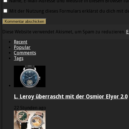
Name, E-Mail-Adresse und Website in diesem Browser fü
Mit der Nutzung dieses Formulars erklärst du dich mit 
Diese Website verwendet Akismet, um Spam zu reduzieren.
E
Recent
Popular
Comments
Tags
L. Leroy überrascht mit der Osmior Elyor 2.0
22 Stunden ago