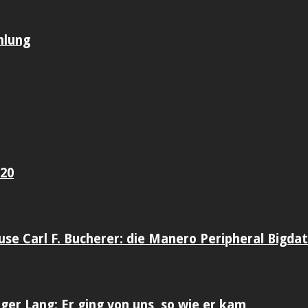
mlung
020
use Carl F. Bucherer: die Manero Peripheral Bigda
er Lang: Er ging von uns, so wie er kam