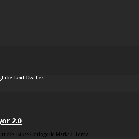
gt die Land-Dweller
yor 2.0
ritt die Haute Horlogerie Marke L. Leroy …