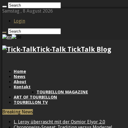
Samstag , 8 August 2026
Login
Tick-Talk TickTalk Blog
Home
News
About
Kontakt
TOURBILLON MAGAZINE
ART OF TOURBILLON
TOURBILLON TV
Breaking News
L. Leroy überrascht mit der Osmior Elyor 2.0
Chronoswiss-Spagat: Tradition versus Moderne!