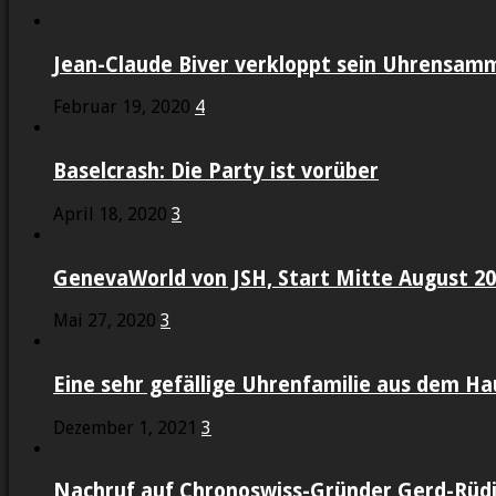
Jean-Claude Biver verkloppt sein Uhrensam
Februar 19, 2020
4
Baselcrash: Die Party ist vorüber
April 18, 2020
3
GenevaWorld von JSH, Start Mitte August 2
Mai 27, 2020
3
Eine sehr gefällige Uhrenfamilie aus dem Ha
Dezember 1, 2021
3
Nachruf auf Chronoswiss-Gründer Gerd-Rüdig