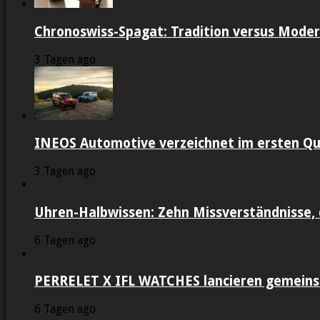
Chronoswiss-Spagat: Tradition versus Moder
3 Tagen ago
INEOS Automotive verzeichnet im ersten Qu
3 Tagen ago
Uhren-Halbwissen: Zehn Missverständnisse, 
6 Tagen ago
PERRELET X IFL WATCHES lancieren gemein
6 Tagen ago