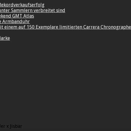
Rekordverkaufserfolg
unter Sammlern verbreitet sind
ekend GMT Atlas
re Armbanduhr
t einem auf 150 Exemplare limitierten Carrera Chronograph
Marke
er x Jisbar