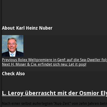
About Karl Heinz Nuber
Previous
Rolex Weltpremiere in Genf: auf die Sea-Dweller fol
Next
H. Moser & Cie. erfindet sich neu: Let it pop!
Check Also
L. Leroy überrascht mit der Osmior El
Nach einer selbst auferlegten “Aus-Zeit” von zehn Jahren bet