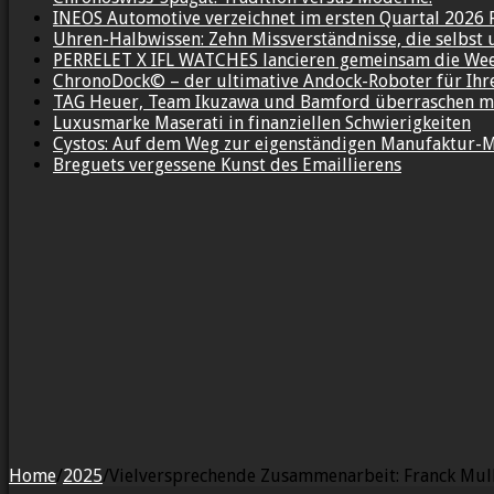
INEOS Automotive verzeichnet im ersten Quartal 2026 
Uhren-Halbwissen: Zehn Missverständnisse, die selbst 
PERRELET X IFL WATCHES lancieren gemeinsam die We
ChronoDock© – der ultimative Andock-Roboter für Ih
TAG Heuer, Team Ikuzawa und Bamford überraschen mi
Luxusmarke Maserati in finanziellen Schwierigkeiten
Cystos: Auf dem Weg zur eigenständigen Manufaktur-
Breguets vergessene Kunst des Emaillierens
Home
/
2025
/
Vielversprechende Zusammenarbeit: Franck Mull