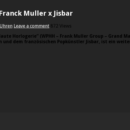
ranck Muller x Jisbar
Uhren
Leave a comment
872 Views
 Haute Horlogerie” (WPHH – Frank Muller Group – Grand M
 und dem französischen Popkünstler Jisbar, ist ein weite