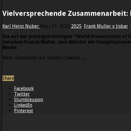
Vielversprechende Zusammenarbeit: F
Karl Heinz Nuber
März 31, 2025
2025
,
Frank Muller x Jisbar
,
Die auf der prestigeträchtigen “World Presentation of
zwischen Franck Muller, dem Meister der Komplikationen
Marke.
Mehr demnächst auf diesem Channel ,,,
Share
Facebook
Twitter
Stumbleupon
LinkedIn
Pinterest