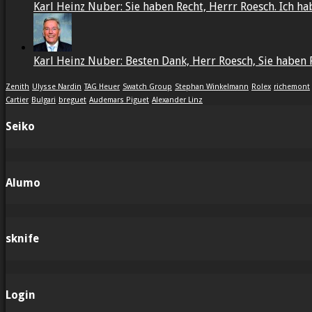
Karl Heinz Nuber: Sie haben Recht, Herrr Roesch. Ich habe
Karl Heinz Nuber: Besten Dank, Herr Roesch, Sie haben R
Zenith
Ulysse Nardin
TAG Heuer
Swatch Group
Stephan Winkelmann
Rolex
richemont
Cartier
Bulgari
breguet
Audemars Piguet
Alexander Linz
Seiko
Alumo
sknife
Login