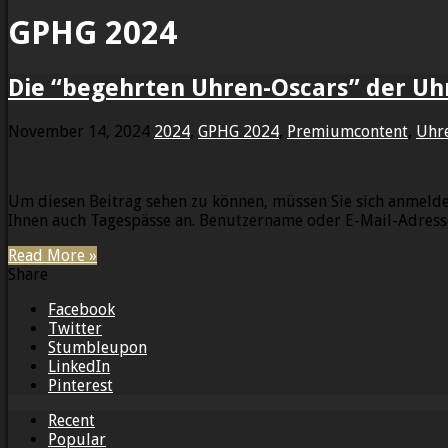
GPHG 2024
Die “begehrten Uhren-Oscars” der Uh
November 14, 2024
2024
,
GPHG 2024
,
Premiumcontent
,
Uhr
Um diesen Beitrag sehen zu können, müssen Sie sich anmelden
Ihnen auch Tagespässe an. Benutzername oder E-Mail-Adres
Read More »
Share
Facebook
Twitter
Stumbleupon
LinkedIn
Pinterest
Recent
Popular