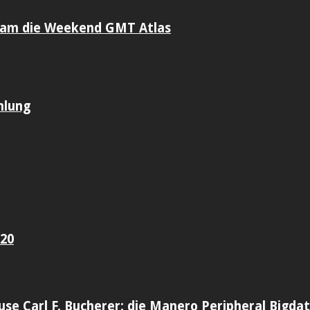
sam die Weekend GMT Atlas
mlung
020
use Carl F. Bucherer: die Manero Peripheral Bigda