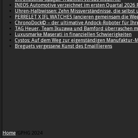
INEOS Automotive verzeichnet im ersten Quartal 2026 
Uhren-Halbwissen: Zehn Missverständnisse, die selbst 
PERRELET X IFL WATCHES lancieren gemeinsam die We
ChronoDock© – der ultimative Andock-Roboter für Ih
TAG Heuer, Team Ikuzawa und Bamford überraschen mi
Luxusmarke Maserati in finanziellen Schwierigkeiten
Cystos: Auf dem Weg zur eigenständigen Manufaktur-
Breguets vergessene Kunst des Emaillierens
Home
/
GPHG 2024