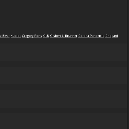
e Biver
Hublot
Gregory Pons
GLB
Gisbert L. Brunner
Corona Pandemie
Chopard