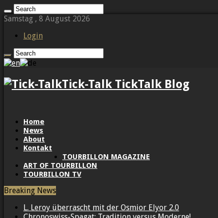
Samstag , 8 August 2026
Login
Tick-Talk TickTalk Blog
Home
News
About
Kontakt
TOURBILLON MAGAZINE
ART OF TOURBILLON
TOURBILLON TV
Breaking News
L. Leroy überrascht mit der Osmior Elyor 2.0
Chronoswiss-Spagat: Tradition versus Moderne!