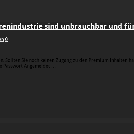
renindustrie sind unbrauchbar und für
en
0
. Sollten Sie noch keinen Zugang zu den Premium Inhalten hab
se Passwort Angemeldet …