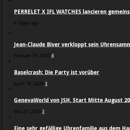
PERRELET X IFL WATCHES lancieren gemein
6 Tagen ago
Jean-Claude Biver verkloppt sein Uhrensam
Februar 19, 2020
4
Baselcrash: Die Party ist vorüber
April 18, 2020
3
GenevaWorld von JSH, Start Mitte August 2
Mai 27, 2020
3
Eine sehr gefällige Uhrenfamilie aus dem Ha