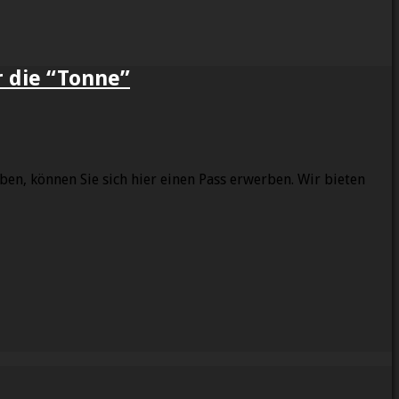
 die “Tonne”
en, können Sie sich hier einen Pass erwerben. Wir bieten