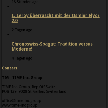
18 Stunden ago
L. Leroy überrascht mit der Osmior Elyor
2.0
2 Tagen ago
Chronoswiss-Spagat: Tradition versus
Moderne!
4 Tagen ago
Contact
TIG - TIME Inc. Group
TIME Inc. Group, Rep Off Switz
POB 139, 9008 St. Gallen, Switzerland
office@time-inc.group
www.time-inc.group