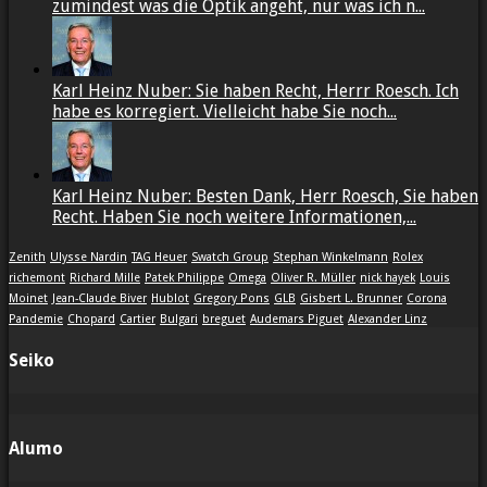
zumindest was die Optik angeht, nur was ich n...
Karl Heinz Nuber: Sie haben Recht, Herrr Roesch. Ich
habe es korregiert. Vielleicht habe Sie noch...
Karl Heinz Nuber: Besten Dank, Herr Roesch, Sie haben
Recht. Haben Sie noch weitere Informationen,...
Zenith
Ulysse Nardin
TAG Heuer
Swatch Group
Stephan Winkelmann
Rolex
richemont
Richard Mille
Patek Philippe
Omega
Oliver R. Müller
nick hayek
Louis
Moinet
Jean-Claude Biver
Hublot
Gregory Pons
GLB
Gisbert L. Brunner
Corona
Pandemie
Chopard
Cartier
Bulgari
breguet
Audemars Piguet
Alexander Linz
Seiko
Alumo