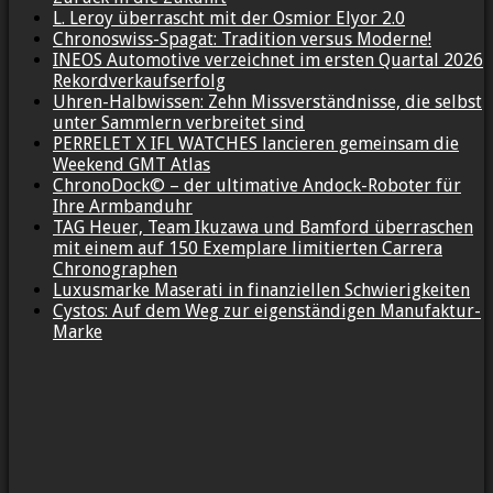
L. Leroy überrascht mit der Osmior Elyor 2.0
Chronoswiss-Spagat: Tradition versus Moderne!
INEOS Automotive verzeichnet im ersten Quartal 2026
Rekordverkaufserfolg
Uhren-Halbwissen: Zehn Missverständnisse, die selbst
unter Sammlern verbreitet sind
PERRELET X IFL WATCHES lancieren gemeinsam die
Weekend GMT Atlas
ChronoDock© – der ultimative Andock-Roboter für
Ihre Armbanduhr
TAG Heuer, Team Ikuzawa und Bamford überraschen
mit einem auf 150 Exemplare limitierten Carrera
Chronographen
Luxusmarke Maserati in finanziellen Schwierigkeiten
Cystos: Auf dem Weg zur eigenständigen Manufaktur-
Marke