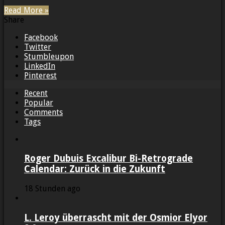
Read More »
Share
Facebook
Twitter
Stumbleupon
LinkedIn
Pinterest
Recent
Popular
Comments
Tags
Roger Dubuis Excalibur Bi-Retrograde
Calendar: Zurück in die Zukunft
18 Stunden ago
L. Leroy überrascht mit der Osmior Elyor