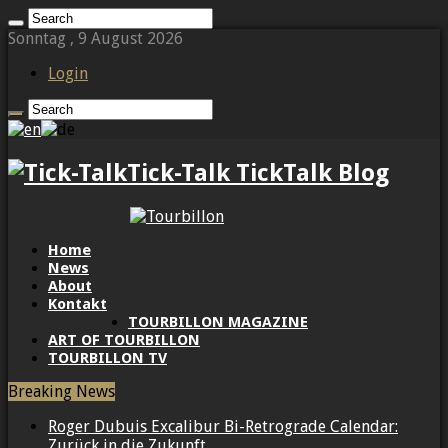
Sonntag , 9 August 2026
Login
Tick-Talk TickTalk Blog
Home
News
About
Kontakt
TOURBILLON MAGAZINE
ART OF TOURBILLON
TOURBILLON TV
Breaking News
Roger Dubuis Excalibur Bi-Retrograde Calendar:
Zurück in die Zukunft