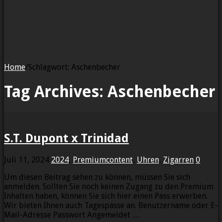
Home
/
Schlagwort:
Aschenbecher
Tag Archives:
Aschenbecher
S.T. Dupont x Trinidad
Juli 11, 2024
2024
,
Premiumcontent
,
Uhren
,
Zigarren
0
Um diesen Beitrag sehen zu können, müssen Sie sich
anmelden. Sollten Sie noch keinen Zugang zu den Premium
Inhalten haben, können Sie sich hier einen Pass erwerben.
Wir bieten Ihnen auch Tagespässe an. Benutzername oder E-
Mail-Adresse Passwort Angemeldet …