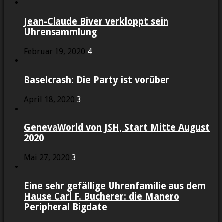
Jean-Claude Biver verkloppt sein
Uhrensammlung
Februar 19, 2020
4
Baselcrash: Die Party ist vorüber
April 18, 2020
3
GenevaWorld von JSH, Start Mitte August
2020
Mai 27, 2020
3
Eine sehr gefällige Uhrenfamilie aus dem
Hause Carl F. Bucherer: die Manero
Peripheral Bigdate