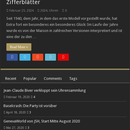
Zifferblätter
Breguets vergessene Kunst des Emaillierens
Februar 25, 2024
2024
,
Uhren
0
Chopard legt die Minutenrepetition L.U.C Full Strike im transparenten Saphir-G
Seit 1940, dem Jahr, in dem das erste Modell vorgestellt wurde, hat
Extra fort ein besonderes ein besonderes Glück: Im Laufe der Jahre
wurde es von der Maison in zahlreichen Versionen interpretiert und ist
eine der zu den …
Read More »
Recent
Popular
Comments
Tags
Jean-Claude Biver verkloppt sein Uhrensammlung
Februar 19, 2020
4
Baselcrash: Die Party ist vorüber
April 18, 2020
3
GenevaWorld von JSH, Start Mitte August 2020
Mai 27, 2020
3