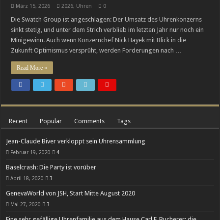
März 15, 2026
2026
,
Uhren
0
Luxusmarke Maserati in finanziellen Schwierigkeiten
Die Swatch Group ist angeschlagen: Der Umsatz des Uhrenkonzerns
Cystos: Auf dem Weg zur eigenständigen Manufaktur-Marke
sinkt stetig, und unter dem Strich verblieb im letzten Jahr nur noch ein
Minigewinn. Auch wenn Konzernchef Nick Hayek mit Blick in die
Zukunft Optimismus versprüht, werden Forderungen nach …
Read More »
Recent
Popular
Comments
Tags
Jean-Claude Biver verkloppt sein Uhrensammlung
Februar 19, 2020
4
Baselcrash: Die Party ist vorüber
April 18, 2020
3
GenevaWorld von JSH, Start Mitte August 2020
Mai 27, 2020
3
Eine sehr gefällige Uhrenfamilie aus dem Hause Carl F. Bucherer: die