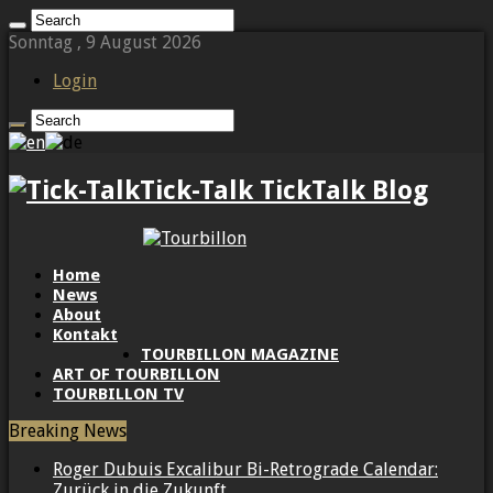
Sonntag , 9 August 2026
Login
Tick-Talk TickTalk Blog
Home
News
About
Kontakt
TOURBILLON MAGAZINE
ART OF TOURBILLON
TOURBILLON TV
Breaking News
Roger Dubuis Excalibur Bi-Retrograde Calendar:
Zurück in die Zukunft