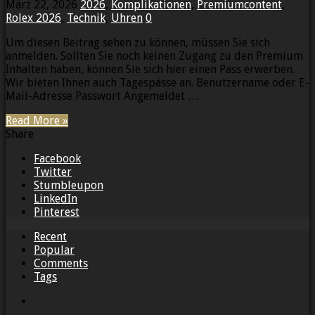
März 22, 2026
2026
,
Komplikationen
,
Premiumcontent
,
Rolex 2026
,
Technik
,
Uhren
0
Um diesen Beitrag sehen zu können, müssen Sie sich
anmelden. Sollten Sie noch keinen Zugang zu den Premium
Inhalten haben, können Sie sich hier einen Pass erwerben.
Wir bieten Ihnen auch Tagespässe an. Benutzername oder E-
Mail-Adresse Passwort Angemeldet …
Read More »
Share
Facebook
Twitter
Stumbleupon
LinkedIn
Pinterest
Recent
Popular
Comments
Tags