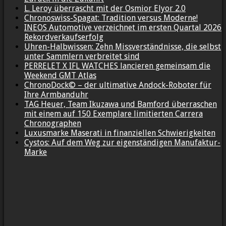
L. Leroy überrascht mit der Osmior Elyor 2.0
Chronoswiss-Spagat: Tradition versus Moderne!
INEOS Automotive verzeichnet im ersten Quartal 2026
Rekordverkaufserfolg
Uhren-Halbwissen: Zehn Missverständnisse, die selbst
unter Sammlern verbreitet sind
PERRELET X IFL WATCHES lancieren gemeinsam die
Weekend GMT Atlas
ChronoDock© – der ultimative Andock-Roboter für
Ihre Armbanduhr
TAG Heuer, Team Ikuzawa und Bamford überraschen
mit einem auf 150 Exemplare limitierten Carrera
Chronographen
Luxusmarke Maserati in finanziellen Schwierigkeiten
Cystos: Auf dem Weg zur eigenständigen Manufaktur-
Marke