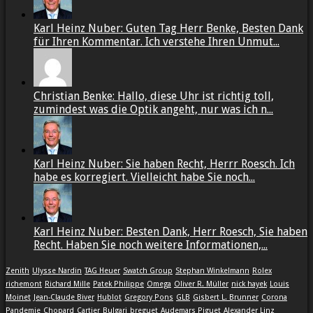
Karl Heinz Nuber: Guten Tag Herr Benke, Besten Dank
für Ihren Kommentar. Ich verstehe Ihren Unmut...
Christian Benke: Hallo, diese Uhr ist richtig toll,
zumindest was die Optik angeht, nur was ich n...
Karl Heinz Nuber: Sie haben Recht, Herrr Roesch. Ich
habe es korregiert. Vielleicht habe Sie noch...
Karl Heinz Nuber: Besten Dank, Herr Roesch, Sie haben
Recht. Haben Sie noch weitere Informationen,...
Zenith
Ulysse Nardin
TAG Heuer
Swatch Group
Stephan Winkelmann
Rolex
richemont
Richard Mille
Patek Philippe
Omega
Oliver R. Müller
nick hayek
Louis
Moinet
Jean-Claude Biver
Hublot
Gregory Pons
GLB
Gisbert L. Brunner
Corona
Pandemie
Chopard
Cartier
Bulgari
breguet
Audemars Piguet
Alexander Linz