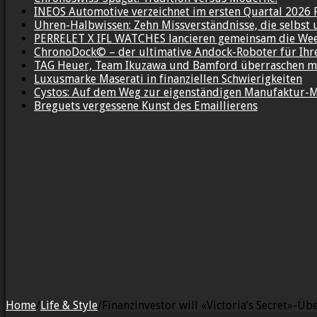
INEOS Automotive verzeichnet im ersten Quartal 2026 
Uhren-Halbwissen: Zehn Missverständnisse, die selbst 
PERRELET X IFL WATCHES lancieren gemeinsam die We
ChronoDock© – der ultimative Andock-Roboter für Ih
TAG Heuer, Team Ikuzawa und Bamford überraschen mi
Luxusmarke Maserati in finanziellen Schwierigkeiten
Cystos: Auf dem Weg zur eigenständigen Manufaktur-
Breguets vergessene Kunst des Emaillierens
Home
/
Life & Style
/
Finanzinvestor will «Victoria’s Secret»-Ü