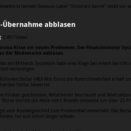
ehin kriselnde Dessous-Label "Victoria's Secret" steht vor 
et»-Übernahme abblasen
t
1,497 Views
Corona-Krise vor neuen Problemen. Der Finanzinvestor Syc
an der Modemarke abblasen.
rands am Mittwoh. Sycamore habe eine Klage bei einem Gericht 
isch verteidigen.
illionen Dollar (485 Mio Euro) die Kontrollmehrheit erhält un
liarden Dollar bewertet.
 Filialen geschlossen, Mitarbeiter beurlaubt und Mietzahlung
Börse stürzte die Aktie von L Brands zeitweise um über 25 P
ängst vom Aushängeschild zum Problemfall entwickelt. Das Rei
ickte, tut sich schon länger schwer.