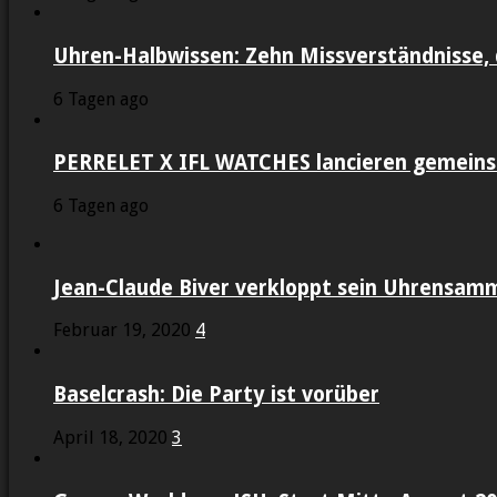
Uhren-Halbwissen: Zehn Missverständnisse, 
6 Tagen ago
PERRELET X IFL WATCHES lancieren gemein
6 Tagen ago
Jean-Claude Biver verkloppt sein Uhrensam
Februar 19, 2020
4
Baselcrash: Die Party ist vorüber
April 18, 2020
3