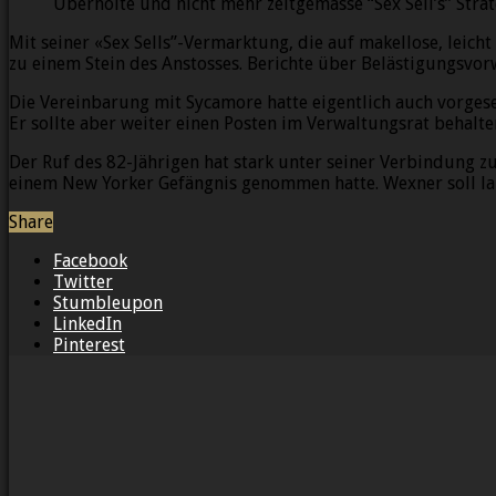
Überholte und nicht mehr zeitgemässe “Sex Sell’s” Stra
Mit seiner «Sex Sells”-Vermarktung, die auf makellose, lei
zu einem Stein des Anstosses. Berichte über Belästigungsvo
Die Vereinbarung mit Sycamore hatte eigentlich auch vorgese
Er sollte aber weiter einen Posten im Verwaltungsrat behalten
Der Ruf des 82-Jährigen hat stark unter seiner Verbindung z
einem New Yorker Gefängnis genommen hatte. Wexner soll lan
Share
Facebook
Twitter
Stumbleupon
LinkedIn
Pinterest