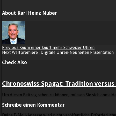
About Karl Heinz Nuber
Previous
Kaum einer kauft mehr Schweizer Uhren
Next
Weltpremiere : Digitale Uhren-Neuheiten Präsentation
Check Also
Chronoswiss-Spagat: Tradition versus
Um diesen Beitrag sehen zu können, müssen Sie sich anmelde
Schreibe einen Kommentar
Deine E-Mail-Adresse wird nicht veröffentlicht.
Erforderliche