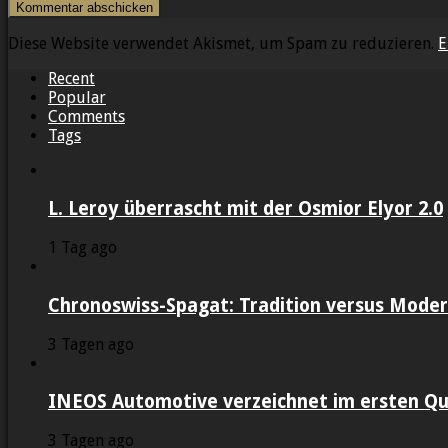
Diese Website verwendet Akismet, um Spam zu reduzieren.
E
Recent
Popular
Comments
Tags
L. Leroy überrascht mit der Osmior Elyor 2.0
1 Tag ago
Chronoswiss-Spagat: Tradition versus Moder
3 Tagen ago
INEOS Automotive verzeichnet im ersten Qu
3 Tagen ago