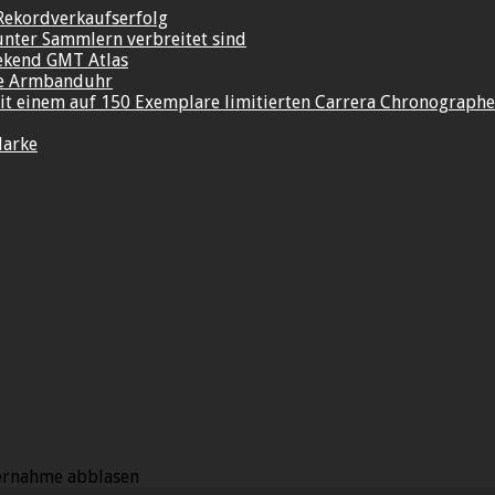
Rekordverkaufserfolg
unter Sammlern verbreitet sind
ekend GMT Atlas
re Armbanduhr
t einem auf 150 Exemplare limitierten Carrera Chronograph
Marke
bernahme abblasen