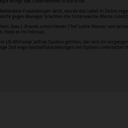
tegie bringt das Unternehmen in die Krise
cht bekleidete Frauenkörper setzt, wurde das Label in Zeiten
rwürfe gegen Manager brachten die Unterwäsche-Marke zuletzt
hen, dass L Brands umstrittener Chef Leslie Wexner von seinem
, hiess es im Februar.
um US-Millionär Jeffrey Epstein gelitten, der sich im vergan
ge Zeit enge Geschäftsbeziehungen mit Epstein unterhalten ha