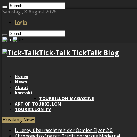
Samstag , 8 August 2026
Login
Tick-Talk TickTalk Blog
Home
News
About
Kontakt
TOURBILLON MAGAZINE
ART OF TOURBILLON
TOURBILLON TV
Breaking News
L. Leroy überrascht mit der Osmior Elyor 2.0
Chronoswiss-Spagat: Tradition versus Moderne!