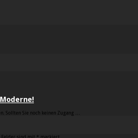
 Moderne!
n. Sollten Sie noch keinen Zugang …
 Felder sind mit
*
markiert