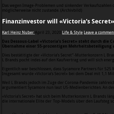
Das wegen Image-Problemen und sinkender Verkaufszahlen ohn
möglicherweise nicht zustande. (Archivbild)
Finanzinvestor will «Victoria’s Secr
Karl Heinz Nuber
April 23, 2020
Life & Style
Leave a commen
Das Dessous-Label «Victoria’s Secret» steht durch die 
Übernahme einer 55-prozentigen Mehrheitsbeteiligung 
Dies bestätitigte der «Victoria’s Secret”-Mutterkonzern L B
L Brands pocht indes auf den Kaufvertrag und will sich energ
Eigentlich war beschlossen, dass Sycamore Partners für 525 M
Insgesamt wurde «Victoria’s Secret» bei dem Deal mit 1,1 Mil
Weil L Brands jedoch im Zuge der Corona-Pandemie zahlreiche
argumentiert Sycamore nun laut US-Medienberichten. An der 
«Victoria’s Secret» hat sich beim Mutterkonzern L Brands l
die internationale Elite der Top-Models über den Laufsteg sch