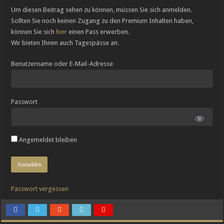
Breguets vergessene Kunst des Emaillierens
Um diesen Beitrag sehen zu können, müssen Sie sich anmelden.
Sollten Sie noch keinen Zugang zu den Premium Inhalten haben,
Chopard legt die Minutenrepetition L.U.C Full Strike im transparenten Saphir-G
können Sie sich
hier
einen Pass erwerben.
Wir bieten Ihnen auch Tagespässe an.
Benutzername oder E-Mail-Adresse
Passwort
Angemeldet bleiben
Passwort vergessen