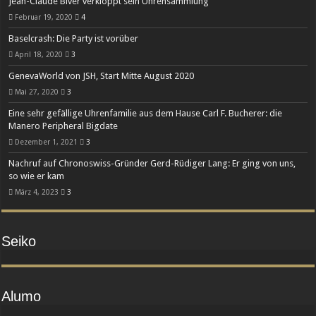
Jean-Claude Biver verkloppt sein Uhrensammlung
Februar 19, 2020
4
Baselcrash: Die Party ist vorüber
April 18, 2020
3
GenevaWorld von JSH, Start Mitte August 2020
Mai 27, 2020
3
Eine sehr gefällige Uhrenfamilie aus dem Hause Carl F. Bucherer: die
Manero Peripheral Bigdate
Dezember 1, 2021
3
Nachruf auf Chronoswiss-Gründer Gerd-Rüdiger Lang: Er ging von uns,
so wie er kam
März 4, 2023
3
Seiko
Alumo