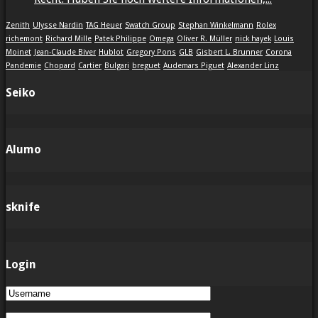
Zenith
Ulysse Nardin
TAG Heuer
Swatch Group
Stephan Winkelmann
Rolex
richemont
Richard Mille
Patek Philippe
Omega
Oliver R. Müller
nick hayek
Louis
Moinet
Jean-Claude Biver
Hublot
Gregory Pons
GLB
Gisbert L. Brunner
Corona
Pandemie
Chopard
Cartier
Bulgari
breguet
Audemars Piguet
Alexander Linz
Seiko
Alumo
sknife
Login