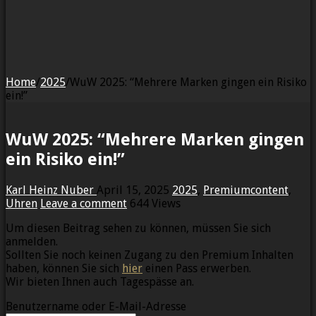
Home
/
2025
/
WuW 2025: “Mehrere Marken gingen ein Risiko
ein!”
WuW 2025: “Mehrere Marken gingen
ein Risiko ein!”
Karl Heinz Nuber
April 15, 2025
2025
,
Premiumcontent
,
Uhren
Leave a comment
644 Views
Um diesen Beitrag sehen zu können, müssen Sie sich
anmelden.
Sollten Sie noch keinen Zugang zu den Premium Inhalten
haben, können Sie sich
hier
einen Pass erwerben.
Wir bieten Ihnen auch Tagespässe an.
Benutzername oder E-Mail-Adresse