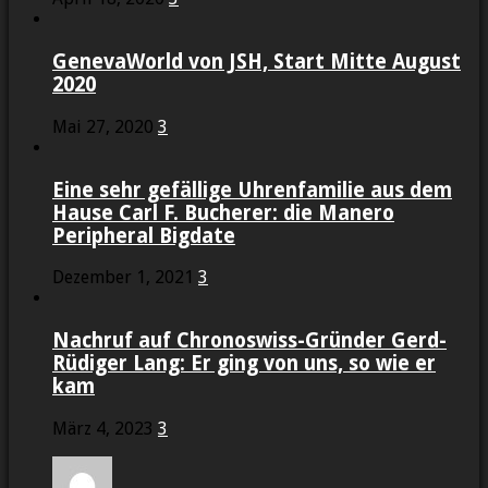
GenevaWorld von JSH, Start Mitte August
2020
Mai 27, 2020
3
Eine sehr gefällige Uhrenfamilie aus dem
Hause Carl F. Bucherer: die Manero
Peripheral Bigdate
Dezember 1, 2021
3
Nachruf auf Chronoswiss-Gründer Gerd-
Rüdiger Lang: Er ging von uns, so wie er
kam
März 4, 2023
3