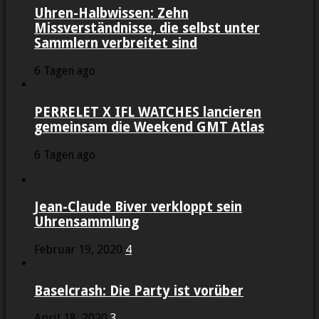
Uhren-Halbwissen: Zehn
Missverständnisse, die selbst unter
Sammlern verbreitet sind
6 Tagen ago
PERRELET X IFL WATCHES lancieren
gemeinsam die Weekend GMT Atlas
6 Tagen ago
Jean-Claude Biver verkloppt sein
Uhrensammlung
Februar 19, 2020
4
Baselcrash: Die Party ist vorüber
April 18, 2020
3