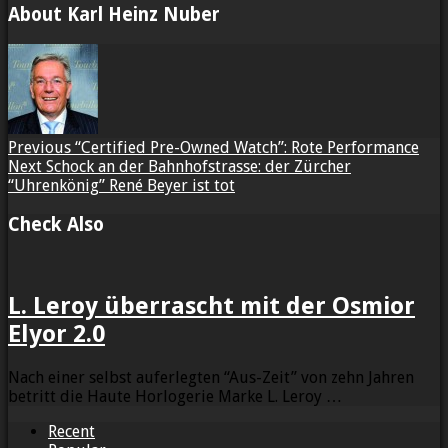
About Karl Heinz Nuber
Previous
“Certified Pre-Owned Watch”: Rote Performance
Next
Schock an der Bahnhofstrasse: der Zürcher
“Uhrenkönig” René Beyer ist tot
Check Also
L. Leroy überrascht mit der Osmior
Elyor 2.0
Nach einer selbst auferlegten “Aus-Zeit” von zehn Jahren
betritt die Haute Horlogerie Marke L. Leroy …
Recent