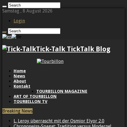
Samstag , 8 August 2026
Login
Tick-Talk TickTalk Blog
Home
News
About
Kontakt
TOURBILLON MAGAZINE
ART OF TOURBILLON
TOURBILLON TV
Breaking News
L. Leroy überrascht mit der Osmior Elyor 2.0
Chronoswiss-Spagat: Tradition versus Moderne!