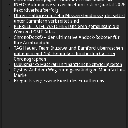
INEOS Automotive verzeichnet im ersten Quartal 2026
Rekordverkaufserfolg
Uhren-Halbwissen: Zehn Missverständnisse, die selbst
unter Sammlern verbreitet sind
PERRELET X IFL WATCHES lancieren gemeinsam die
Weekend GMT Atlas
ChronoDock© – der ultimative Andock-Roboter für
Ihre Armbanduhr
TAG Heuer, Team Ikuzawa und Bamford überraschen
mit einem auf 150 Exemplare limitierten Carrera
Chronographen
Luxusmarke Maserati in finanziellen Schwierigkeiten
Cystos: Auf dem Weg zur eigenständigen Manufaktur-
Marke
Breguets vergessene Kunst des Emaillierens