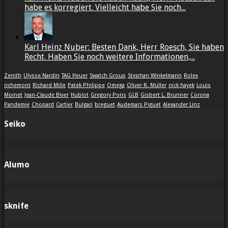
habe es korregiert. Vielleicht habe Sie noch...
Karl Heinz Nuber: Besten Dank, Herr Roesch, Sie haben
Recht. Haben Sie noch weitere Informationen,...
Zenith
Ulysse Nardin
TAG Heuer
Swatch Group
Stephan Winkelmann
Rolex
richemont
Richard Mille
Patek Philippe
Omega
Oliver R. Müller
nick hayek
Louis
Moinet
Jean-Claude Biver
Hublot
Gregory Pons
GLB
Gisbert L. Brunner
Corona
Pandemie
Chopard
Cartier
Bulgari
breguet
Audemars Piguet
Alexander Linz
Seiko
Alumo
sknife