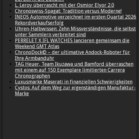
L. Leroy überrascht mit der Osmior Elyor 2.0
Chronoswiss-Spagat: Tradition versus Moderne!
INEOS Automotive verzeichnet im ersten Quartal 2026
Rekordverkaufserfolg
Uhren-Halbwissen: Zehn Missverständnisse, die selbst
unter Sammlern verbreitet sind
PERRELET X IFL WATCHES lancieren gemeinsam die
Weekend GMT Atlas
ChronoDock© – der ultimative Andock-Roboter für
Ihre Armbanduhr
TAG Heuer, Team Ikuzawa und Bamford überraschen
mit einem auf 150 Exemplare limitierten Carrera
Chronographen
Luxusmarke Maserati in finanziellen Schwierigkeiten
Cystos: Auf dem Weg zur eigenständigen Manufaktur-
Marke