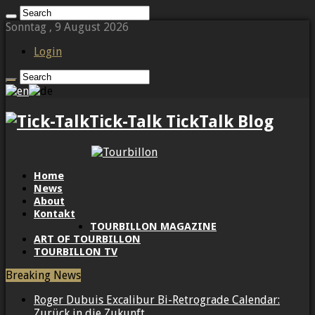
Sonntag , 9 August 2026
Login
Tick-Talk TickTalk Blog
Home
News
About
Kontakt
TOURBILLON MAGAZINE
ART OF TOURBILLON
TOURBILLON TV
Breaking News
Roger Dubuis Excalibur Bi-Retrograde Calendar:
Zurück in die Zukunft