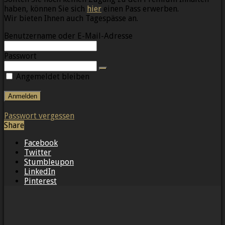
haben, können Sie sich
hier
einen Pass erwerben.
Wir bieten Ihnen auch Tagespässe an.
Benutzername oder E-Mail-Adresse
Passwort
Angemeldet bleiben
Passwort vergessen
Share
Facebook
Twitter
Stumbleupon
LinkedIn
Pinterest