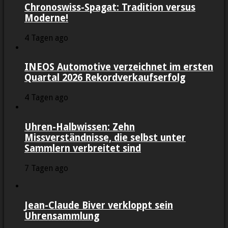
Chronoswiss-Spagat: Tradition versus
Moderne!
4 Tagen ago
INEOS Automotive verzeichnet im ersten
Quartal 2026 Rekordverkaufserfolg
4 Tagen ago
Uhren-Halbwissen: Zehn
Missverständnisse, die selbst unter
Sammlern verbreitet sind
7 Tagen ago
Jean-Claude Biver verkloppt sein
Uhrensammlung