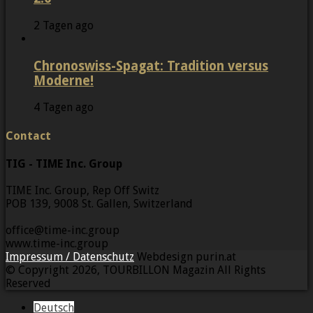
2 Tagen ago
Chronoswiss-Spagat: Tradition versus
Moderne!
4 Tagen ago
Contact
TIG - TIME Inc. Group
TIME Inc. Group, Rep Off Switz
POB 139, 9008 St. Gallen, Switzerland
office@time-inc.group
www.time-inc.group
Impressum / Datenschutz
Webdesign purin.at
© Copyright 2026, TOURBILLON Magazin All Rights
Reserved
Deutsch