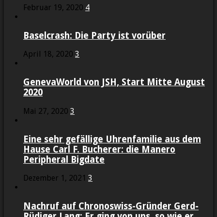
Februar 19, 2020
4
Baselcrash: Die Party ist vorüber
April 18, 2020
3
GenevaWorld von JSH, Start Mitte August
2020
Mai 27, 2020
3
Eine sehr gefällige Uhrenfamilie aus dem
Hause Carl F. Bucherer: die Manero
Peripheral Bigdate
Dezember 1, 2021
3
Nachruf auf Chronoswiss-Gründer Gerd-
Rüdiger Lang: Er ging von uns, so wie er