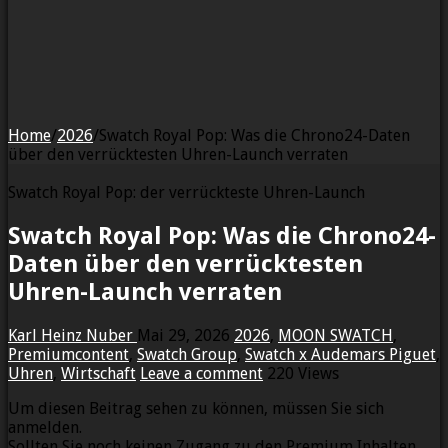
Home
/
2026
/
Swatch Royal Pop: Was die Chrono24-Daten
über den verrücktesten Uhren-Launch verraten
Swatch Royal Pop: der verrückteste Uhren-Launch
Swatch Royal Pop: Was die Chrono24-
Daten über den verrücktesten
Uhren-Launch verraten
Karl Heinz Nuber
Mai 29, 2026
2026
,
MOON SWATCH
,
Premiumcontent
,
Swatch Group
,
Swatch x Audemars Piguet
,
Uhren
,
Wirtschaft
Leave a comment
220 Views
Um diesen Beitrag sehen zu können, müssen Sie sich
anmelden.
Sollten Sie noch keinen Zugang zu den Premium Inhalten