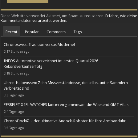
Diese Website verwendet Akismet, um Spam zu reduzieren.
Erfahre, wie deine
Kommentardaten verarbeitet werden.
Recent
Popular
Comments
Tags
Chronoswiss: Tradition versus Moderne!
17 Stunden ago
INEOS Automotive verzeichnet im ersten Quartal 2026
Rekordverkaufserfolg
18 Stunden ago
Uhren-Halbwissen: Zehn Missverständnisse, die selbst unter Sammlern
verbreitet sind
3 Tagen ago
PERRELET X IFL WATCHES lancieren gemeinsam die Weekend GMT Atlas
4 Tagen ago
ChronoDock© – der ultimative Andock-Roboter für Ihre Armbanduhr
5 Tagen ago