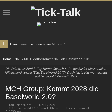
Chronoswiss: Tradition versus Moderne!
Home
/
2026
/
MCH Group: Kommt 2028 die Baselworld 2.0?
Die Zeiten, als Zenith, Tag Heuer, Swatch & Co. die Basler Messehallen
füllten, sind vorbei (Bild: Baselworld 2017). Doch jetzt setzt man erneut
auf Luxus.Bild: Kenneth Nars
MCH Group: Kommt 2028 die
Baselworld 2.0?
Karl Heinz Nuber
Juni 16, 2026
2026
,
Baselworld 2.0
,
Schmuck
,
Uhren
Leave a comment
255 Views