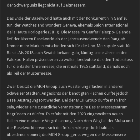
der Schwerpunkt liegt nicht auf Zeitmessern.
Das Ende der Baselworld hatte auch mit der Konkurrentin in Genf zu
tun, der Watches and Wonders Geneva, ehemals Salon International
de la Haute Horlogerie (SIHH). Die Messe im Genfer Palexpo-Gelände
lief der älteren Baselworld ab der Jahrtausendwende den Rang ab.
Immer mehr Marken entschieden sich für die Uno-Metropole statt für
Basel. Als 2018 auch Swatch bekanntgab, künftig seine Uhren in den
Palexpo-Hallen präsentieren zu wollen, bedeutete das den Todesstoss
für die Basler Uhrenmesse, die erstmals 1925 stattfand, damals noch
als Teil der Mustermesse.
Zwar besitzt die MCH Group auch Ausstellungsflächen in anderen
Schweizer Städten. Angesichts der benötigten Flächen dürfte jedoch
Basel Austragungsort werden. Bei der MCH Group dürfte man froh
sein, wieder eine zusätzliche Veranstaltung im Basler Messezentrum
begrüssen zu dürfen. Es erfuhr mit den 2023 eingeweihten neuen
Hallen eine markante Vergrösserung. Nach dem Wegfall der Muba und
der Baselworld erwies sich die Infrastruktur jedoch bald als
überdimensioniert; die MCH Group geriet wegen der Messemisere