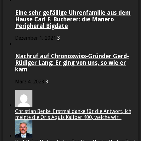
Eine sehr gefällige Uhrenfamilie aus dem
Hause Carl F. Bucherer: die Manero
Peripheral Bigdate
Dezember 1, 2021
3
Nachruf auf Chronoswiss-Gründer Gerd-
Rüdiger Lang: Er ging von uns, so wie er
kam
März 4, 2023
3
Christian Benke: Erstmal danke für die Antwort, ich
meinte die Oris Aquis Kaliber 400, welche wir...