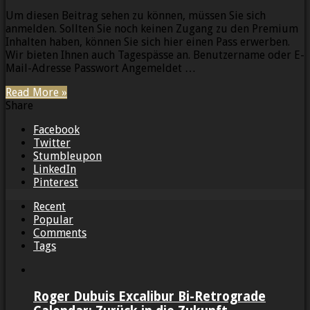
Um diesen Beitrag sehen zu können, müssen Sie sich
anmelden. Sollten Sie noch keinen Zugang zu den Premium
Inhalten haben, können Sie sich hier einen Pass erwerben.
Wir bieten Ihnen auch Tagespässe an. Benutzername oder E-
Mail-Adresse Passwort Angemeldet …
Read More »
Share
Facebook
Twitter
Stumbleupon
LinkedIn
Pinterest
Recent
Popular
Comments
Tags
Roger Dubuis Excalibur Bi-Retrograde