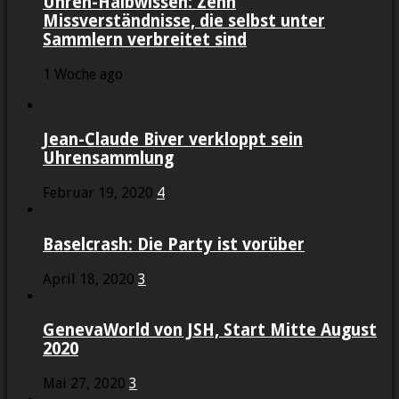
Uhren-Halbwissen: Zehn
Missverständnisse, die selbst unter
Sammlern verbreitet sind
1 Woche ago
Jean-Claude Biver verkloppt sein
Uhrensammlung
Februar 19, 2020
4
Baselcrash: Die Party ist vorüber
April 18, 2020
3
GenevaWorld von JSH, Start Mitte August
2020
Mai 27, 2020
3