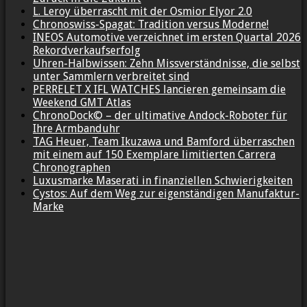
L. Leroy überrascht mit der Osmior Elyor 2.0
Chronoswiss-Spagat: Tradition versus Moderne!
INEOS Automotive verzeichnet im ersten Quartal 2026
Rekordverkaufserfolg
Uhren-Halbwissen: Zehn Missverständnisse, die selbst
unter Sammlern verbreitet sind
PERRELET X IFL WATCHES lancieren gemeinsam die
Weekend GMT Atlas
ChronoDock© – der ultimative Andock-Roboter für
Ihre Armbanduhr
TAG Heuer, Team Ikuzawa und Bamford überraschen
mit einem auf 150 Exemplare limitierten Carrera
Chronographen
Luxusmarke Maserati in finanziellen Schwierigkeiten
Cystos: Auf dem Weg zur eigenständigen Manufaktur-
Marke