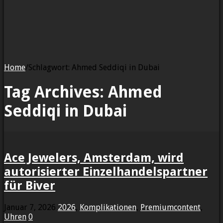
Home
/
Schlagwort:
Ahmed Seddiqi in Dubai
Tag Archives:
Ahmed
Seddiqi in Dubai
Ace Jewelers, Amsterdam, wird
autorisierter Einzelhandelspartner
für Biver
Januar 7, 2026
2026
,
Komplikationen
,
Premiumcontent
,
Uhren
0