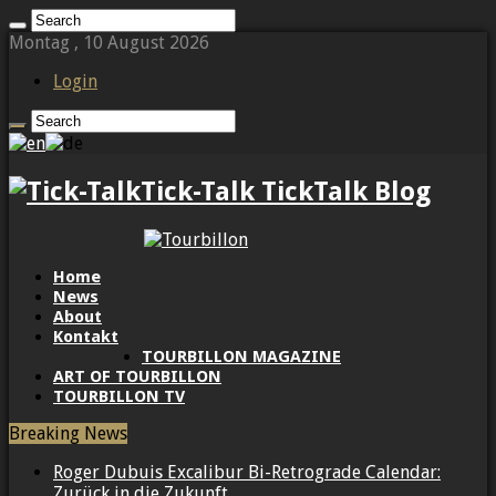
Montag , 10 August 2026
Login
Tick-Talk TickTalk Blog
Home
News
About
Kontakt
TOURBILLON MAGAZINE
ART OF TOURBILLON
TOURBILLON TV
Breaking News
Roger Dubuis Excalibur Bi-Retrograde Calendar:
Zurück in die Zukunft