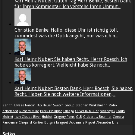
Karl Heinz Nuber: Guten Tag Herr Benke, Besten Dank
für Ihren Kommentar. Ich verstehe Ihren Unmut...
Christian Benke: Hallo, diese Uhr ist richtig toll,
zumindest was die Optik angeht, nur was ich n...
Karl Heinz Nuber: Sie haben Recht, Herrr Roesch. Ich
habe es korregiert. Vielleicht habe Sie noch...
Karl Heinz Nuber: Besten Dank, Herr Roesch, Sie haben
Recht. Haben Sie noch weitere Informationen,...
Zenith
Ulysse Nardin
TAG Heuer
Swatch Group
Stephan Winkelmann
Rolex
richemont
Richard Mille
Patek Philippe
Omega
Oliver R. Müller
nick hayek
Louis
Moinet
Jean-Claude Biver
Hublot
Gregory Pons
GLB
Gisbert L. Brunner
Corona
Pandemie
Chopard
Cartier
Bulgari
breguet
Audemars Piguet
Alexander Linz
Seiko