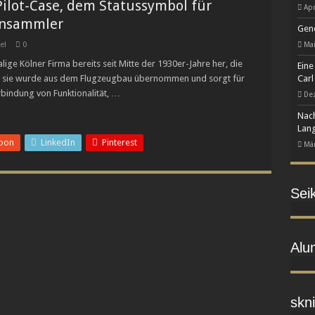
ilot-Case, dem Statussymbol für
Apr
 zur eigenständigen Manufaktur-Marke
ensammler
Gene
Kunst des Emaillierens
el
0
Mai
utenrepetition L.U.C Full Strike im transparenten Saphir-Gehäuse neu auf
ige Kölner Firma bereits seit Mitte der 1930er-Jahre her, die
Eine
zu, sie wurde aus dem Flugzeugbau übernommen und sorgt für
Carl
erbindung von Funktionalität, …
De
Nach
Lang
pon
LinkedIn
Pinterest
Mär
Sei
Alu
skni