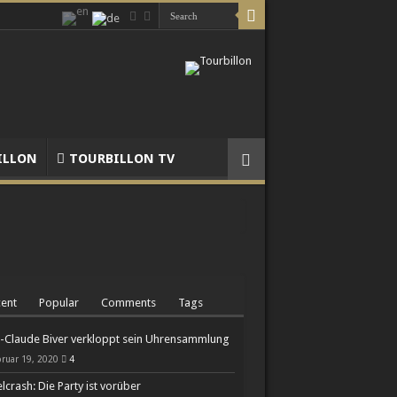
ILLON
TOURBILLON TV
ent
Popular
Comments
Tags
-Claude Biver verkloppt sein Uhrensammlung
Chronographen
ruar 19, 2020
4
lcrash: Die Party ist vorüber