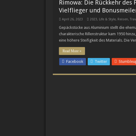
Rimowa: Die Rückkehr des P
Cystos: Auf dem Weg
Vielflieger und Bonusmeil
Breguets vergessene 
April 26, 2023
2023
,
Life & Style
,
Reisen
,
Trav
Chopard legt die Min
Gepäckstücke aus Aluminium stellt die ehemal
charakterische Rillenstruktur kam 1950 hin
eine höhere Steifigkeit des Materials. Die V
Read More »
Facebook
Twitter
Stumbleu