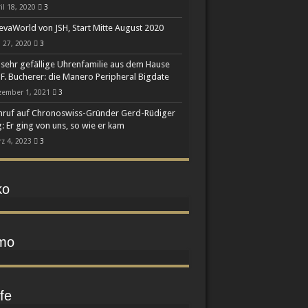
il 18, 2020
3
vaWorld von JSH, Start Mitte August 2020
 27, 2020
3
 sehr gefällige Uhrenfamilie aus dem Hause
 F. Bucherer: die Manero Peripheral Bigdate
zember 1, 2021
3
ruf auf Chronoswiss-Gründer Gerd-Rüdiger
: Er ging von uns, so wie er kam
z 4, 2023
3
ko
mo
fe