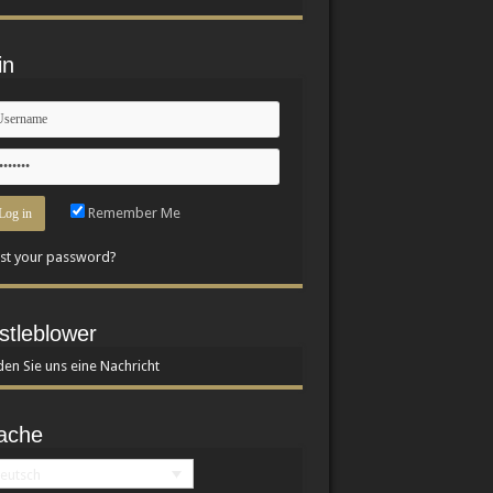
in
Remember Me
st your password?
stleblower
en Sie uns eine Nachricht
ache
eutsch