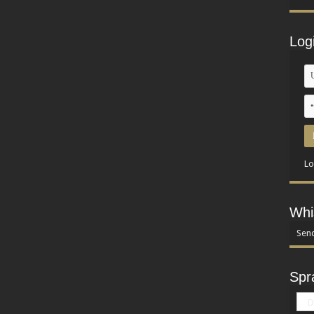
Log
Lo
Whi
Send
Spr
D