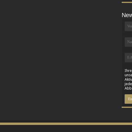
New
Ihre
unse
Akti
jede
Abbe