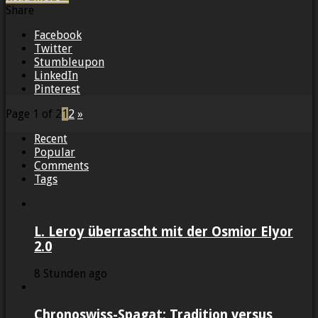
Share
Facebook
Twitter
Stumbleupon
LinkedIn
Pinterest
Page 1 of 2
1
2
»
Recent
Popular
Comments
Tags
L. Leroy überrascht mit der Osmior Elyor
2.0
8 Stunden ago
Chronoswiss-Spagat: Tradition versus