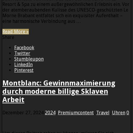
Resort & Spa zu einem außergewöhnlichen Erlebnis ein. Vor
der atemberaubenden Kulisse des UNESCO-geschützten Le
Morne Brabant entfaltet sich ein exquisiter Aufenthalt –
eine harmonische Verbindung aus …
Read More »
Share
Facebook
Twitter
Stumbleupon
LinkedIn
Pinterest
Montblanc: Gewinnmaximierung
durch moderne billige Sklaven
Arbeit
Dezember 27, 2024
2024
,
Premiumcontent
,
Travel
,
Uhren
0