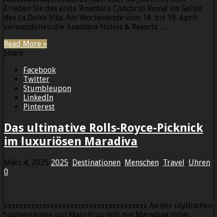
Erleben Sie das erste ‘Anantara Concorso Roma’ im Geiste
des La Dolce Vita. Am Wochenende vom 16. bis 19. April
verwandelten die Anantara Hotels & Resorts …
Read More »
Share
Facebook
Twitter
Stumbleupon
LinkedIn
Pinterest
Das ultimative Rolls-Royce-Picknick
im luxuriösen Maradiva
März 4, 2025
2025
,
Destinationen
,
Menschen
,
Travel
,
Uhren
0
xxxxxxxxxxxxxxxxxxxxxxxxxxxxxxxxxxxxx An der idyllischen
Südwestküste von Mauritius lädt das Maradiva Villas