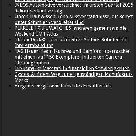
INEOS Automotive verzeichnet im ersten Quartal 2026
Rekordverkaufserfolg
Uhren-Halbwissen: Zehn Missverständnisse, die selbst
unter Sammlern verbreitet sind
PERRELET X IFL WATCHES lancieren gemeinsam die
Weekend GMT Atlas
ChronoDock© – der ultimative Andock-Roboter für
Ihre Armbanduhr
TAG Heuer, Team Ikuzawa und Bamford überraschen
mit einem auf 150 Exemplare limitierten Carrera
Chronographen
Luxusmarke Maserati in finanziellen Schwierigkeiten
Cystos: Auf dem Weg zur eigenständigen Manufaktur-
Marke
Breguets vergessene Kunst des Emaillierens