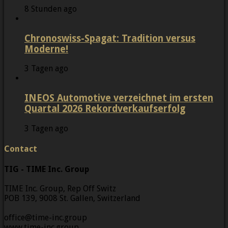
8 Stunden ago
Chronoswiss-Spagat: Tradition versus
Moderne!
3 Tagen ago
INEOS Automotive verzeichnet im ersten
Quartal 2026 Rekordverkaufserfolg
3 Tagen ago
Contact
TIG - TIME Inc. Group
TIME Inc. Group, Rep Off Switz
POB 139, 9008 St. Gallen, Switzerland
office@time-inc.group
www.time-inc.group