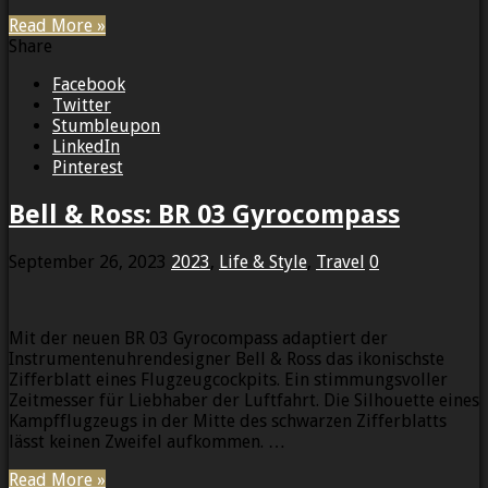
Read More »
Share
Facebook
Twitter
Stumbleupon
LinkedIn
Pinterest
Bell & Ross: BR 03 Gyrocompass
September 26, 2023
2023
,
Life & Style
,
Travel
0
Mit der neuen BR 03 Gyrocompass adaptiert der
Instrumentenuhrendesigner Bell & Ross das ikonischste
Zifferblatt eines Flugzeugcockpits. Ein stimmungsvoller
Zeitmesser für Liebhaber der Luftfahrt. Die Silhouette eines
Kampfflugzeugs in der Mitte des schwarzen Zifferblatts
lässt keinen Zweifel aufkommen. …
Read More »