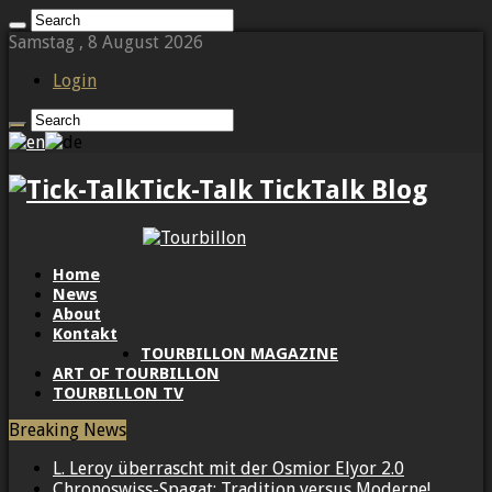
Samstag , 8 August 2026
Login
Tick-Talk TickTalk Blog
Home
News
About
Kontakt
TOURBILLON MAGAZINE
ART OF TOURBILLON
TOURBILLON TV
Breaking News
L. Leroy überrascht mit der Osmior Elyor 2.0
Chronoswiss-Spagat: Tradition versus Moderne!