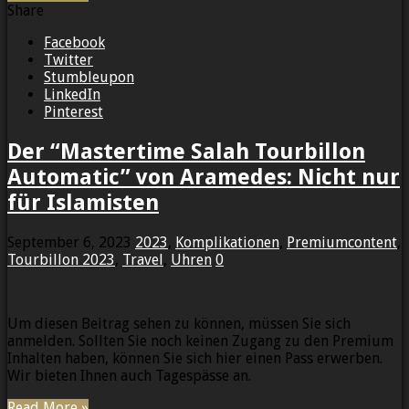
Share
Facebook
Twitter
Stumbleupon
LinkedIn
Pinterest
Der “Mastertime Salah Tourbillon
Automatic” von Aramedes: Nicht nur
für Islamisten
September 6, 2023
2023
,
Komplikationen
,
Premiumcontent
,
Tourbillon 2023
,
Travel
,
Uhren
0
Um diesen Beitrag sehen zu können, müssen Sie sich
anmelden. Sollten Sie noch keinen Zugang zu den Premium
Inhalten haben, können Sie sich hier einen Pass erwerben.
Wir bieten Ihnen auch Tagespässe an.
Read More »