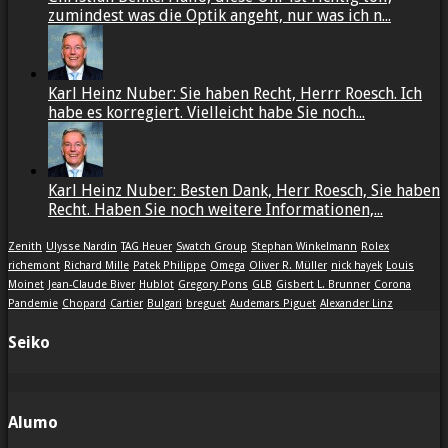
zumindest was die Optik angeht, nur was ich n...
Karl Heinz Nuber: Sie haben Recht, Herrr Roesch. Ich
habe es korregiert. Vielleicht habe Sie noch...
Karl Heinz Nuber: Besten Dank, Herr Roesch, Sie haben
Recht. Haben Sie noch weitere Informationen,...
Zenith
Ulysse Nardin
TAG Heuer
Swatch Group
Stephan Winkelmann
Rolex
richemont
Richard Mille
Patek Philippe
Omega
Oliver R. Müller
nick hayek
Louis
Moinet
Jean-Claude Biver
Hublot
Gregory Pons
GLB
Gisbert L. Brunner
Corona
Pandemie
Chopard
Cartier
Bulgari
breguet
Audemars Piguet
Alexander Linz
Seiko
Alumo