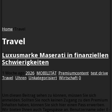
Home
/
Travel
Travel
Luxusmarke Maserati in finanziellen
Schwierigkeiten
1 Woche ago
2026
,
MOBILITÄT
,
Premiumcontent
,
test drive
,
Travel
,
Uhren
,
Unkategorisiert
,
Wirtschaft
0
Um diesen Beitrag sehen zu können, müssen Sie sich
anmelden. Sollten Sie noch keinen Zugang zu den Premium
Inhalten haben, können Sie sich hier einen Pass erwerben.
Wir bieten Ihnen auch Tagespässe an. Benutzername oder E-