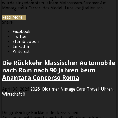
wurde eingedampft zu einem Mainstream-Stromer Am
Montag stellt Ferrari das Modell Luce vor (italienisch …
Read More »
Share
Facebook
Twitter
Stumbleupon
LinkedIn
Pinterest
Die Rückkehr klassischer Automobile
nach Rom nach 90 Jahren beim
Anantara Concorso Roma
April 30, 2026
2026
,
Oldtimer_Vintage Cars
,
Travel
,
Uhren
,
Wirtschaft
0
Die großartige Rückkehr des klassischen
Automobilwettbewerbs nach über 90 Jahren in Rom: