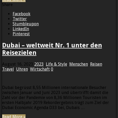
Share
Facebook
Twitter
Stumbleupon
LinkedIn
Pinterest
Dubai – weltweit Nr. 1 unter den
Reisezielen
August 16, 2023
2023
,
Life & Style
,
Menschen
,
Reisen
,
Travel
,
Uhren
,
Wirtschaft
0
Dubai begrüsst 8,55 Millionen internationale Besucher
zwischen Januar und Juni 2023 und übertrifft damit die
Zahl vor der Pandemie von 8,36 Millionen Touristen im
ersten Halbjahr 2019 Rekordergebnis trägt zum Ziel der
Dubai Economic Agenda D33 bei, Dubais …
Read More »