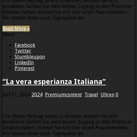
Um diesen Beitrag sehen zu können, müssen Sie sich
anmelden. Sollten Sie noch keinen Zugang zu den Premium
Inhalten haben, können Sie sich hier einen Pass erwerben.
Wir bieten Ihnen auch Tagespässe an.
Read More »
Share
Facebook
Twitter
Stumbleupon
LinkedIn
Pinterest
“La vera esperianza Italiana”
Juli 31, 2024
2024
,
Premiumcontent
,
Travel
,
Uhren
0
Um diesen Beitrag sehen zu können, müssen Sie sich
anmelden. Sollten Sie noch keinen Zugang zu den Premium
Inhalten haben, können Sie sich hier einen Pass erwerben.
Wir bieten Ihnen auch Tagespässe an.