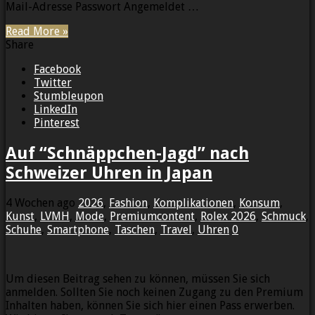
Mail-Adresse Passwort Angemeldet …
Read More »
Share
Facebook
Twitter
Stumbleupon
LinkedIn
Pinterest
Auf “Schnäppchen-Jagd” nach
Schweizer Uhren in Japan
4 Wochen ago
2026
,
Fashion
,
Komplikationen
,
Konsum
,
Kunst
,
LVMH
,
Mode
,
Premiumcontent
,
Rolex 2026
,
Schmuck
,
Schuhe
,
Smartphone
,
Taschen
,
Travel
,
Uhren
0
Um diesen Beitrag sehen zu können, müssen Sie sich
anmelden. Sollten Sie noch keinen Zugang zu den Premium
Inhalten haben, können Sie sich hier einen Pass erwerben.