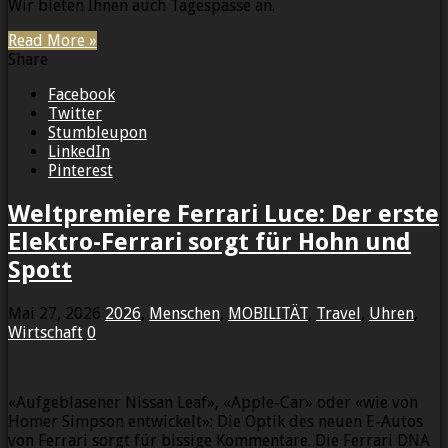
Wir bieten Ihnen auch Tagespässe an.
Read More »
Share
Facebook
Twitter
Stumbleupon
LinkedIn
Pinterest
Weltpremiere Ferrari Luce: Der erste
Elektro-Ferrari sorgt für Hohn und
Spott
Mai 27, 2026
2026
,
Menschen
,
MOBILITÄT
,
Travel
,
Uhren
,
Wirtschaft
0
«Aufgeblasener Nissan Leaf», «Apple-Car» oder «wie von
Homer Simpson entwickelt»: Die Optik des neuen E-Autos
von Ferrari sorgt für bissige Kommentare. Die Ferrari DNA