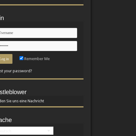
in
Remember Me
st your password?
stleblower
en Sie uns eine Nachricht
ache
eutsch