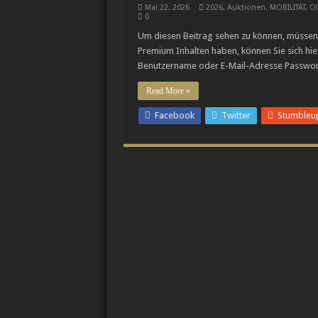
Mai 22, 2026
2026
,
Auktionen
,
MOBILITÄT
,
Ol
Cystos: Auf dem Weg
0
Um diesen Beitrag sehen zu können, müssen 
Breguets vergessene 
Premium Inhalten haben, können Sie sich hie
Chopard legt die Min
Benutzername oder E-Mail-Adresse Passwo
Read More »
Facebook
Twitter
Stumbleu