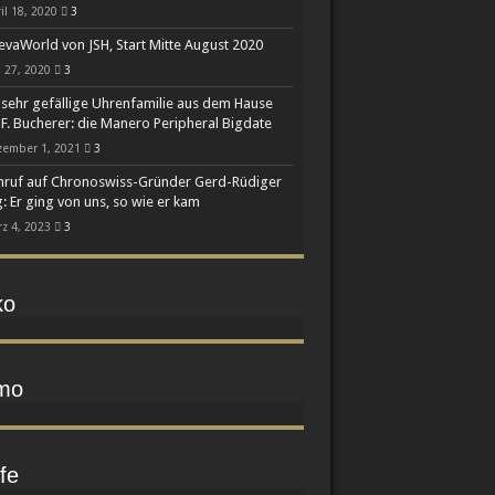
il 18, 2020
3
vaWorld von JSH, Start Mitte August 2020
 27, 2020
3
 sehr gefällige Uhrenfamilie aus dem Hause
 F. Bucherer: die Manero Peripheral Bigdate
zember 1, 2021
3
ruf auf Chronoswiss-Gründer Gerd-Rüdiger
: Er ging von uns, so wie er kam
z 4, 2023
3
ko
mo
fe