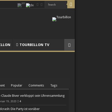
ILLON
TOURBILLON TV
ent
Popular
Comments
Tags
-Claude Biver verkloppt sein Uhrensammlung
Chronographen
ruar 19, 2020
4
lcrash: Die Party ist vorüber