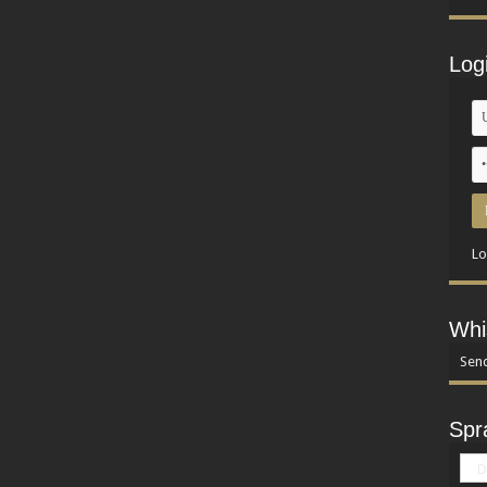
Log
Lo
Whi
Send
Spr
D