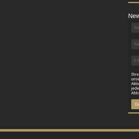
New
Ihre
unse
Akti
jede
Abbe