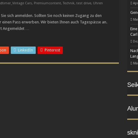
dtimer_Vintage Cars
,
Premiumcontent
,
Technik
,
test drive
,
Uhren
Apr
 zur eigenständigen Manufaktur-Marke
Gene
Sie sich anmelden. Sollten Sie noch keinen Zugang zu den
Kunst des Emaillierens
Mai
r einen Pass erwerben. Wir bieten Ihnen auch Tagespässe an.
utenrepetition L.U.C Full Strike im transparenten Saphir-Gehäuse neu auf
rt Angemeldet …
Eine
Carl
De
pon
LinkedIn
Pinterest
Nach
Lang
Mär
Sei
Alu
skni