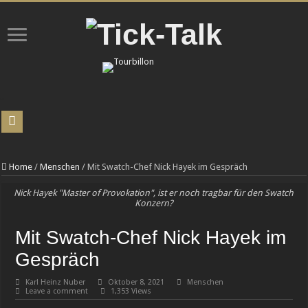
Roger Dubuis Excalibur Bi-Retrograde Calendar: Zurück in die Zukunft
L. Leroy überrascht mit der Osmior Elyor 2.0
Home
/
Menschen
/
Mit Swatch-Chef Nick Hayek im Gespräch
Chronoswiss-Spagat: Tradition versus Moderne!
Nick Hayek "Master of Provokation", ist er noch tragbar für den Swatch
Konzern?
INEOS Automotive verzeichnet im ersten Quartal 2026 Rekordverkaufserfolg
Uhren-Halbwissen: Zehn Missverständnisse, die selbst unter Sammlern verbreitet
Mit Swatch-Chef Nick Hayek im
PERRELET X IFL WATCHES lancieren gemeinsam die Weekend GMT Atlas
Gespräch
ChronoDock© – der ultimative Andock-Roboter für Ihre Armbanduhr
Karl Heinz Nuber
Oktober 8, 2021
Menschen
Leave a comment
1,353 Views
TAG Heuer, Team Ikuzawa und Bamford überraschen mit einem auf 150 Exemplare