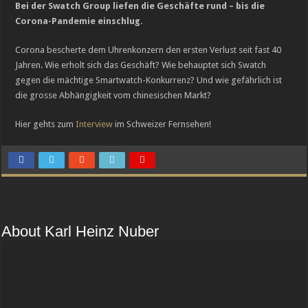
Bei der Swatch Group liefen die Geschäfte rund – bis die
Luxusmarke Maserati in finanziellen Schwierigkeiten
Corona-Pandemie einschlug.
Cystos: Auf dem Weg zur eigenständigen Manufaktur-Marke
Corona bescherte dem Uhrenkonzern den ersten Verlust seit fast 40
Jahren. Wie erholt sich das Geschäft? Wie behauptet sich Swatch
gegen die mächtige Smartwatch-Konkurrenz? Und wie gefährlich ist
die grosse Abhängigkeit vom chinesischen Markt?
Hier gehts zum
Interview
im Schweizer Fernsehen!
About Karl Heinz Nuber