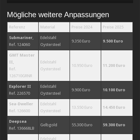
Mögliche weitere Anpassungen
Referenz
Material
Preise 2024
Preise 2025
Submariner
,
Edelstahl
9.350 Euro
9.500 Euro
Ref. 124060
Oystersteel
GMT Master
II,
Edelstahl
10.950 Euro
11.200 Euro
Ref.
Oystersteel
126710GRNR
Explorer II
Edelstahl
9.900 Euro
10.100 Euro
Ref. 226570
Oystersteel
Sea-Dweller
Edelstahl
13.550 Euro
14.450 Euro
Ref. 126600
Oystersteel
Deepsea
Gelbgold
55.300 Euro
59.300 Euro
Ref. 136668LB
Edelstahl