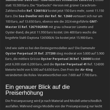
statt 10.500 Euro. Die “Starbucks”-Version mit grüner Cerachrom-
Zahlenscheibe
Ref. 126610LV
kostet jetzt 150 Euro mehr, somit 11.150
Euro. Die
Sea-Dweller mit der Ref. Nr. 12660
verteuert sich nur um
100 Euro, auf 13.650 Euro, ebenso wie die 2024 eingeführte
GMT-
Master II Ref. 126710GRNR
mit grau-schwarzer Lünette und
Oyster-Band, die jetzt 11.950 Euro kostet. Um 400 Euro wuchs die
begehrte Stahl-Daytona 126500LN: Sie kostet jetzt 15.900 Euro.
Und wie sieht es bei den Einsteigermodellen aus? Die Damenuhr
Oyster Perpetual 31 Ref. 277200
stieg moderat von 5.800 auf 5.900
Euro, die mittlere Grösse
Oyster Perpetual 36 Ref. 126000
kostet
jetzt 6.300 statt 6.200 Euro, und die
Oyster Perpetual 41
Ref. 124300
kleterte leicht von 6.500 auf 6.650 Euro. Den Preis der
Air-King
veränderten die Rolex-Verantwortlichen von 7.600 auf 7.700 Euro.
Ein genauer Blick auf die
Preiserhöhung
Die Preisanpassung wird je nach Material und Modell unterschiedlich
ausfallen. Während einige Modelle von der Preisanpassung nur leicht