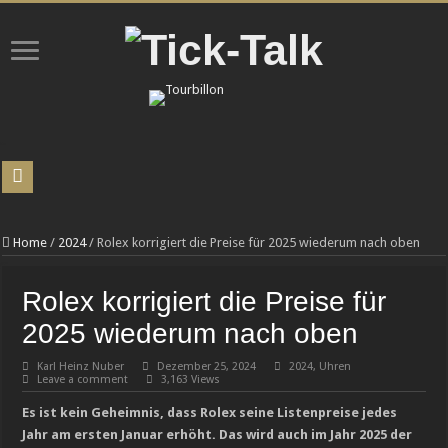
Chronoswiss-Spagat: Tradition versus Moderne!
INEOS Automotive verzeichnet im ersten Quartal 2026 Rekordverkaufserfolg
Home
/
2024
/
Rolex korrigiert die Preise für 2025 wiederum nach oben
Uhren-Halbwissen: Zehn Missverständnisse, die selbst unter Sammlern verbreitet
Rolex korrigiert die Preise für
PERRELET X IFL WATCHES lancieren gemeinsam die Weekend GMT Atlas
2025 wiederum nach oben
ChronoDock© – der ultimative Andock-Roboter für Ihre Armbanduhr
Karl Heinz Nuber
Dezember 25, 2024
2024
,
Uhren
TAG Heuer, Team Ikuzawa und Bamford überraschen mit einem auf 150 Exemplare
Leave a comment
3,163 Views
Luxusmarke Maserati in finanziellen Schwierigkeiten
Es ist kein Geheimnis, dass Rolex seine Listenpreise jedes
Cystos: Auf dem Weg zur eigenständigen Manufaktur-Marke
Jahr am ersten Januar erhöht. Das wird auch im Jahr 2025 der