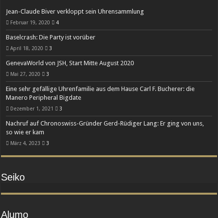
Jean-Claude Biver verkloppt sein Uhrensammlung
Februar 19, 2020
4
Baselcrash: Die Party ist vorüber
April 18, 2020
3
GenevaWorld von JSH, Start Mitte August 2020
Mai 27, 2020
3
Eine sehr gefällige Uhrenfamilie aus dem Hause Carl F. Bucherer: die
Manero Peripheral Bigdate
Dezember 1, 2021
3
Nachruf auf Chronoswiss-Gründer Gerd-Rüdiger Lang: Er ging von uns,
so wie er kam
März 4, 2023
3
Seiko
Alumo