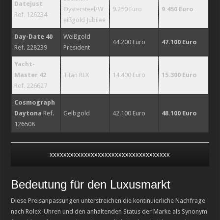
Datejust
Oystersteel/W
9.250 Euro
9.450 Euro
Ref. 126234
eißgold Jubilee
Day-Date 40
Weißgold
44.200 Euro
47.100 Euro
Ref. 228239
President
Yacht-
Master 42
Titan RLX
14.400 Euro
15.300 Euro
Ref. 226627
Cosmograph
Daytona
Ref.
Gelbgold
42.100 Euro
48.100 Euro
126508
xxxxxxxxxxxxxxxxxxxxxxxxxxxxxxxxxxx
Bedeutung für den Luxusmarkt
Diese Preisanpassungen unterstreichen die kontinuierliche Nachfrage
nach Rolex-Uhren und den anhaltenden Status der Marke als Synonym