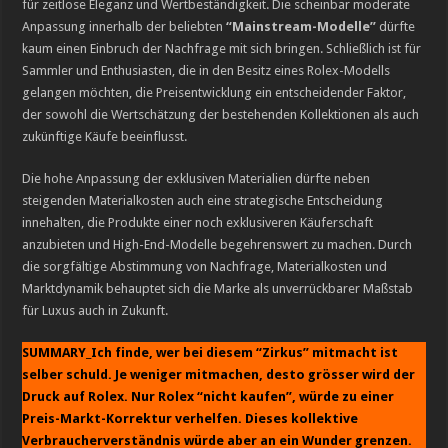
für zeitlose Eleganz und Wertbeständigkeit. Die scheinbar moderate
Anpassung innerhalb der beliebten
“Mainstream-Modelle”
dürfte
kaum einen Einbruch der Nachfrage mit sich bringen. Schließlich ist für
Sammler und Enthusiasten, die in den Besitz eines Rolex-Modells
gelangen möchten, die Preisentwicklung ein entscheidender Faktor,
der sowohl die Wertschätzung der bestehenden Kollektionen als auch
zukünftige Käufe beeinflusst.
Die hohe Anpassung der exklusiven Materialien dürfte neben
steigenden Materialkosten auch eine strategische Entscheidung
innehalten, die Produkte einer noch exklusiveren Käuferschaft
anzubieten und High-End-Modelle begehrenswert zu machen. Durch
die sorgfältige Abstimmung von Nachfrage, Materialkosten und
Marktdynamik behauptet sich die Marke als unverrückbarer Maßstab
für Luxus auch in Zukunft.
SUMMARY_Ich finde, wer bei diesem “Zirkus” mitmacht ist
selber schuld. Je weniger mitmachen, desto grösser wird der
Druck auf Rolex. Nur Rolex “nicht kaufen”, würde zu einer
Preis-Markt-Korrektur verhelfen. Dieses kollektive
Verbraucherverständnis würde aber an ein Wunder grenzen.