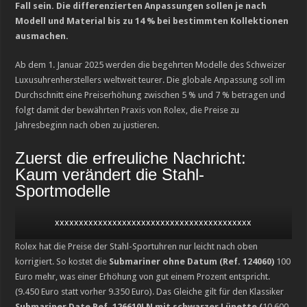
Fall sein. Die differenzierten Anpassungen sollen je nach
Breguets vergessene Kunst des Emaillierens
Modell und Material bis zu 14 % bei bestimmten Kollektionen
Chopard legt die Minutenrepetition L.U.C Full Strike im transparenten Saphir-G
ausmachen.
Ab dem 1. Januar 2025 werden die begehrten Modelle des Schweizer
Luxusuhrenherstellers weltweit teurer. Die globale Anpassung soll im
Durchschnitt eine Preiserhöhung zwischen 5 % und 7 % betragen und
folgt damit der bewährten Praxis von Rolex, die Preise zu
Jahresbeginn nach oben zu justieren.
Zuerst die erfreuliche Nachricht:
Kaum verändert die Stahl-
Sportmodelle
xxxxxxxxxxxxxxxxxxxxxxxxxxxxxxxxxxxxxxxxx
Rolex hat die Preise der Stahl-Sportuhren nur leicht nach oben
korrigiert. So kostet die
Submariner ohne Datum (Ref. 124060)
100
Euro mehr, was einer Erhöhung von gut einem Prozent entspricht.
(9.450 Euro statt vorher 9.350 Euro). Das Gleiche gilt für den Klassiker
Submariner Date Ref. 126610LN mit schwarzer Lünette (
10.600