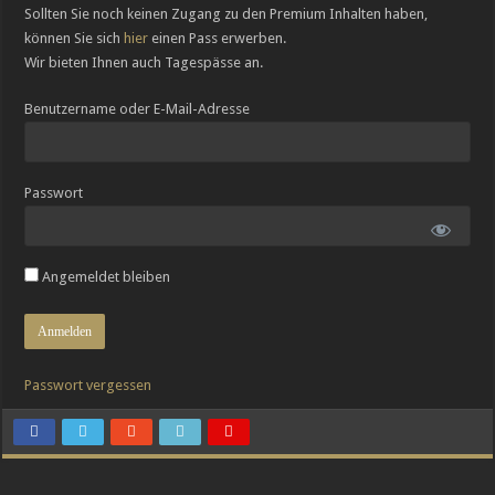
Sollten Sie noch keinen Zugang zu den Premium Inhalten haben,
Breguets vergessene Kunst des Emaillierens
können Sie sich
hier
einen Pass erwerben.
Chopard legt die Minutenrepetition L.U.C Full Strike im transparenten Saphir-G
Wir bieten Ihnen auch Tagespässe an.
Benutzername oder E-Mail-Adresse
Passwort
Angemeldet bleiben
Passwort vergessen