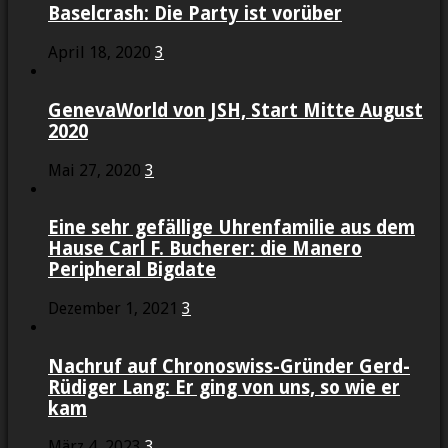
Baselcrash: Die Party ist vorüber
April 18, 2020
3
GenevaWorld von JSH, Start Mitte August
2020
Mai 27, 2020
3
Eine sehr gefällige Uhrenfamilie aus dem
Hause Carl F. Bucherer: die Manero
Peripheral Bigdate
Dezember 1, 2021
3
Nachruf auf Chronoswiss-Gründer Gerd-
Rüdiger Lang: Er ging von uns, so wie er
kam
März 4, 2023
3