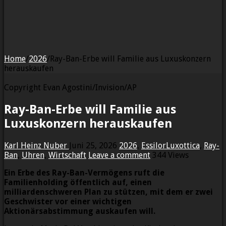
Home
/
2026
/
Ray-Ban-Erbe will Familie aus Luxuskonzern
herauskaufen
Copyright Evan Agostini/Invision/AP
Ray-Ban-Erbe will Familie aus
Luxuskonzern herauskaufen
Karl Heinz Nuber
Juni 25, 2026
2026
,
EssilorLuxottica
,
Ray-
Ban
,
Uhren
,
Wirtschaft
Leave a comment
344 Views
Ein Erbe des Ray-Ban-Vermögens ruft die
Familienholding öffentlich auf, einen
milliardenschweren Plan zu stützen, mit dem er zwei
Geschwister vor einer wichtigen
Aktionärsabstimmung auskaufen will.