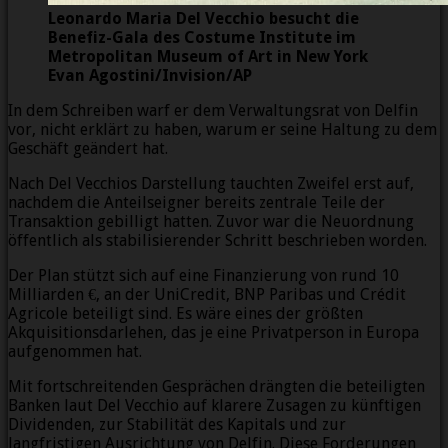
Leonardo Maria Del Vecchio besucht die
Benefiz-Gala des Costume Institute im
Metropolitan Museum of Art in New York
Evan Agostini/Invision/AP
In dem Schreiben warf er dem Verwaltungsrat von Delfin
vor, nicht erklärt zu haben, warum er seine Haltung zu dem
Geschäft geändert hat.
Nach Del Vecchios Darstellung tauchten Zweifel erst auf,
nachdem die Anteilseigner bereits zentrale Teile der
Transaktion gebilligt hatten. Zuvor war die Neuordnung
öffentlich als stabilisierender Schritt beschrieben worden.
Der Plan stützt sich auf eine Finanzierung von rund 10
Milliarden €, an der UniCredit, BNP Paribas und Crédit
Agricole beteiligt sind. Es wäre eines der größten
Akquisitionsdarlehen, das je eine Privatperson in Europa
aufgenommen hat.
Mit fortschreitenden Gesprächen drängten die beteiligten
Banken laut Del Vecchio auf klarere Zusagen zu künftigen
Dividenden, zur Stabilität des Kapitals und zur
langfristigen Ausrichtung von Delfin. Diese Forderungen