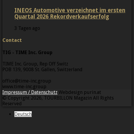
INEOS Automotive verzeichnet im ersten
Quartal 2026 Rekordverkaufserfolg
3 Tagen ago
Contact
TIG - TIME Inc. Group
TIME Inc. Group, Rep Off Switz
POB 139, 9008 St. Gallen, Switzerland
office@time-inc.group
www.time-inc.group
Impressum / Datenschutz
Webdesign purin.at
© Copyright 2026, TOURBILLON Magazin All Rights
Reserved
Deutsch