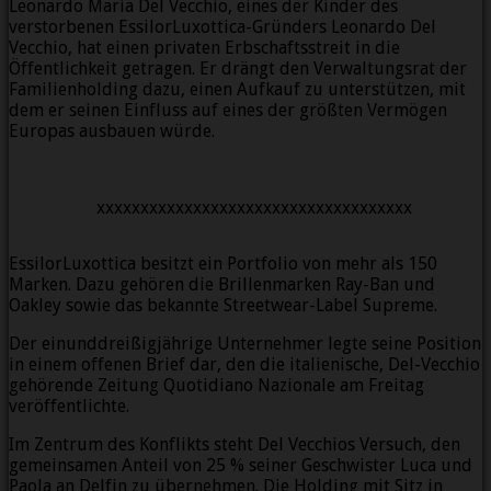
Leonardo Maria Del Vecchio, eines der Kinder des
verstorbenen EssilorLuxottica-Gründers Leonardo Del
Vecchio, hat einen privaten Erbschaftsstreit in die
Öffentlichkeit getragen. Er drängt den Verwaltungsrat der
Familienholding dazu, einen Aufkauf zu unterstützen, mit
dem er seinen Einfluss auf eines der größten Vermögen
Europas ausbauen würde.
xxxxxxxxxxxxxxxxxxxxxxxxxxxxxxxxxxxx
EssilorLuxottica besitzt ein Portfolio von mehr als 150
Marken. Dazu gehören die Brillenmarken Ray-Ban und
Oakley sowie das bekannte Streetwear-Label Supreme.
Der einunddreißigjährige Unternehmer legte seine Position
in einem offenen Brief dar, den die italienische, Del-Vecchio
gehörende Zeitung Quotidiano Nazionale am Freitag
veröffentlichte.
Im Zentrum des Konflikts steht Del Vecchios Versuch, den
gemeinsamen Anteil von 25 % seiner Geschwister Luca und
Paola an Delfin zu übernehmen. Die Holding mit Sitz in