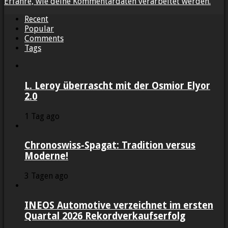
Erfahre, wie deine Kommentardaten verarbeitet werden.
Recent
Popular
Comments
Tags
L. Leroy überrascht mit der Osmior Elyor
2.0
1 Tag ago
Chronoswiss-Spagat: Tradition versus
Moderne!
3 Tagen ago
INEOS Automotive verzeichnet im ersten
Quartal 2026 Rekordverkaufserfolg