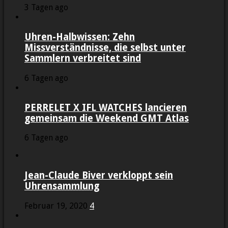
3 Tagen ago
Uhren-Halbwissen: Zehn
Missverständnisse, die selbst unter
Sammlern verbreitet sind
6 Tagen ago
PERRELET X IFL WATCHES lancieren
gemeinsam die Weekend GMT Atlas
6 Tagen ago
Jean-Claude Biver verkloppt sein
Uhrensammlung
Februar 19, 2020
4