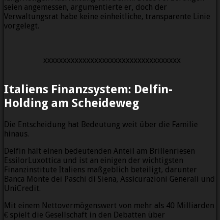
seien angemessen, argumentierte er, doch der
Verwaltungsrat habe keine einheitliche, transparente Linie
vorgelegt.
xxxxxxxxxxxxxxxxxxxxxxxxxxxxxxxxxxx
Italiens Finanzsystem: Delfin-
Holding am Scheideweg
Die Entscheidung hat Bedeutung weit über die Familie
hinaus.
Delfin hält einen bedeutenden Anteil am Brillenriesen
EssilorLuxottica und ist an einigen der wichtigsten
Finanzinstitute Italiens maßgeblich beteiligt, darunter
Banca Monte dei Paschi di Siena, Assicurazioni Generali und
UniCredit.
Mit einem Nettovermögenswert von mehr als 40 Milliarden
€ spielt die Gesellschaft in den Debatten über