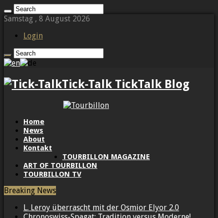
Samstag , 8 August 2026
Login
Tick-Talk TickTalk Blog
Home
News
About
Kontakt
TOURBILLON MAGAZINE
ART OF TOURBILLON
TOURBILLON TV
Breaking News
L. Leroy überrascht mit der Osmior Elyor 2.0
Chronoswiss-Spagat: Tradition versus Moderne!