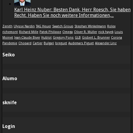
Karl Heinz Nuber: Besten Dank, Herr Roesch, Sie haben
Recht. Haben Sie noch weitere Informationen,...
Zenith
Ulysse Nardin
TAG Heuer
Swatch Group
Stephan Winkelmann
Rolex
richemont
Richard Mille
Patek Philippe
Omega
Oliver R. Müller
nick hayek
Louis
Moinet
Jean-Claude Biver
Hublot
Gregory Pons
GLB
Gisbert L. Brunner
Corona
Pandemie
Chopard
Cartier
Bulgari
breguet
Audemars Piguet
Alexander Linz
Seiko
Alumo
sknife
Login