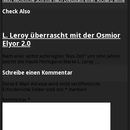
Next
Rechtliche Schritte nach Diebstahl einer Richard Mille
Check Also
L. Leroy überrascht mit der Osmior
Elyor 2.0
Nach einer selbst auferlegten “Aus-Zeit” von zehn Jahren
betritt die Haute Horlogerie Marke L. Leroy …
Schreibe einen Kommentar
Deine E-Mail-Adresse wird nicht veröffentlicht.
Erforderliche Felder sind mit
*
markiert
Kommentar
*