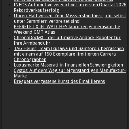
INEOS Automotive verzeichnet im ersten Quartal 2026
Rekordverkaufserfolg
Uhren-Halbwissen: Zehn Missverständnisse, die selbst
unter Sammlern verbreitet sind
PERRELET X IFL WATCHES lancieren gemeinsam die
Weekend GMT Atlas
ChronoDock© – der ultimative Andock-Roboter für
Ihre Armbanduhr
TAG Heuer, Team Ikuzawa und Bamford überraschen
mit einem auf 150 Exemplare limitierten Carrera
Chronographen
Luxusmarke Maserati in finanziellen Schwierigkeiten
Cystos: Auf dem Weg zur eigenständigen Manufaktur-
Marke
Breguets vergessene Kunst des Emaillierens