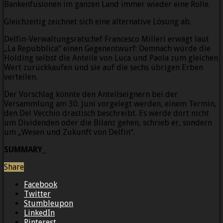
Bankenfusionen im ganzen Land immer wieder eine Rolle.
Gleichzeitig zeichnet sich eine alternative Lösung ab.
Delfin-Verwaltungsratschef Francesco Milleri erwägt laut
„La Repubblica“ einen Gegenentwurf: Demnach würde die
Holding selbst die Anteile von Luca und Paola zum gleichen
Wert zurückkaufen und sie auf die sechs übrigen Erben
verteilen.
Der Vorschlag könnte den Anteilseignern bei der
Versammlung am 30. Juni vorgelegt werden, einem Termin,
den Del Vecchio drastisch beschreibt. Es werde dort nicht
um Dividenden oder die Bilanz gehen, schrieb er, sondern
um „Wesen und Zukunft von Delfin“.
SUMMARY_
Share
Facebook
Twitter
Stumbleupon
LinkedIn
Pinterest