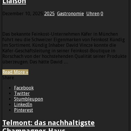
Liaison
Dezember 10, 2025
2025
,
Gastronomie
,
Uhren
0
Das bekannte Feinkost-Unternehmen Käfer in München
führt neu die Schweizer Eigenmarken von Feinkost Kündig
im Sortiment. Kündig Inhaber David Vincze konnte die
Käfer-Geschäftsleitung in seiner Feinkost-Boutique in
Rorschach von der hochstehenden Qualität seiner Produkte
überzeugen. Das hätte David …
Read More »
Share
Facebook
Twitter
Stumbleupon
LinkedIn
Pinterest
Telmont: das nachhaltigste