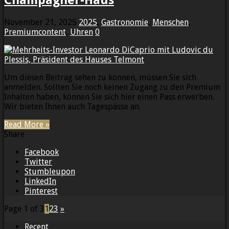
Champagner-Haus
November 21, 2025
2025
,
Gastronomie
,
Menschen
,
Premiumcontent
,
Uhren
0
Um diesen Beitrag sehen zu können, müssen Sie sich
anmelden. Sollten Sie noch keinen Zugang zu den Premium
Inhalten haben, können Sie sich hier einen Pass erwerben.
Wir bieten Ihnen auch Tagespässe an.
Read More »
Share
Facebook
Twitter
Stumbleupon
LinkedIn
Pinterest
Page 1 of 3
1
2
3
»
Recent