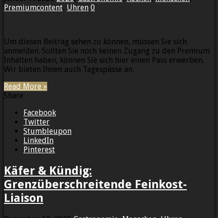
Premiumcontent
,
Uhren
0
Um diesen Beitrag sehen zu können, müssen Sie sich
anmelden. Sollten Sie noch keinen Zugang zu den Premium
Inhalten haben, können Sie sich hier einen Pass erwerben.
Wir bieten Ihnen auch Tagespässe an.
Read More »
Share
Facebook
Twitter
Stumbleupon
LinkedIn
Pinterest
Käfer & Kündig:
Grenzüberschreitende Feinkost-
Liaison