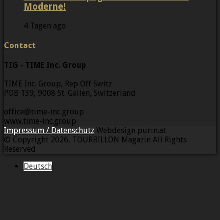
Moderne!
4 Tagen ago
Contact
TIG - TIME Inc. Group
TIME Inc. Group, Rep Off Switz
POB 139, 9008 St. Gallen, Switzerland
office@time-inc.group
www.time-inc.group
Impressum / Datenschutz
Webdesign purin.at
© Copyright 2026, TOURBILLON Magazin All Rights
Reserved
Deutsch