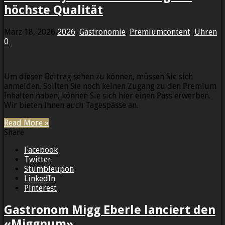
höchste Qualität
März 18, 2026
2026
,
Gastronomie
,
Premiumcontent
,
Uhren
0
Um diesen Beitrag sehen zu können, müssen Sie sich
anmelden. Sollten Sie noch keinen Zugang zu den Premium
Inhalten haben, können Sie sich hier einen Pass erwerben.
Wir bieten Ihnen auch Tagespässe an.
Read More »
Share
Facebook
Twitter
Stumbleupon
LinkedIn
Pinterest
Gastronom Migg Eberle lanciert den
«Miggnum»