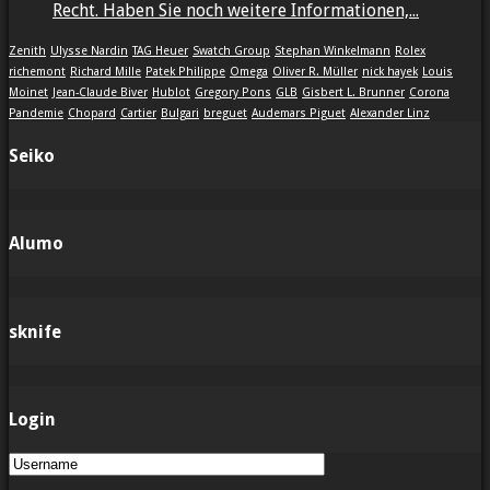
Recht. Haben Sie noch weitere Informationen,...
Zenith
Ulysse Nardin
TAG Heuer
Swatch Group
Stephan Winkelmann
Rolex
richemont
Richard Mille
Patek Philippe
Omega
Oliver R. Müller
nick hayek
Louis
Moinet
Jean-Claude Biver
Hublot
Gregory Pons
GLB
Gisbert L. Brunner
Corona
Pandemie
Chopard
Cartier
Bulgari
breguet
Audemars Piguet
Alexander Linz
Seiko
Alumo
sknife
Login