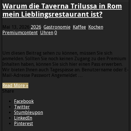
Warum die Taverna Trilussa in Rom
mein Lieblingsrestaurant ist?
Mai 13, 2026
2026
,
Gastronomie
,
Kaffee
,
Kochen
,
Premiumcontent
,
Uhren
0
Um diesen Beitrag sehen zu können, müssen Sie sich
anmelden. Sollten Sie noch keinen Zugang zu den Premium
Inhalten haben, können Sie sich hier einen Pass erwerben.
Wir bieten Ihnen auch Tagespässe an. Benutzername oder E-
Mail-Adresse Passwort Angemeldet …
Read More »
Share
Facebook
Twitter
Stumbleupon
LinkedIn
Pinterest