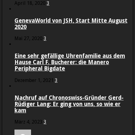
April 18, 2020
3
GenevaWorld von JSH, Start Mitte August
2020
Mai 27, 2020
3
Eine sehr gefällige Uhrenfamilie aus dem
Hause Carl F. Bucherer: die Manero
Peripheral Bigdate
Dezember 1, 2021
3
Nachruf auf Chronoswiss-Gründer Gerd-
Rüdiger Lang: Er ging von uns, so wie er
kam
März 4, 2023
3