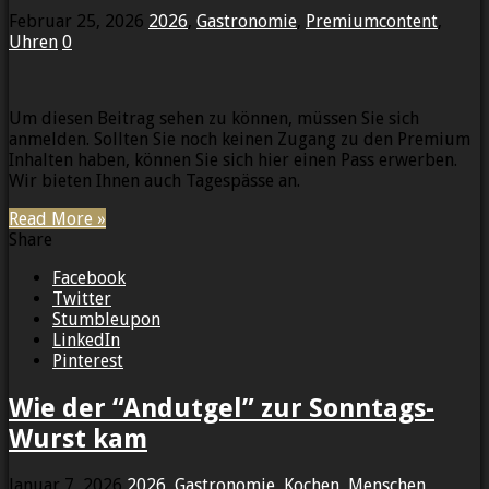
Februar 25, 2026
2026
,
Gastronomie
,
Premiumcontent
,
Uhren
0
Um diesen Beitrag sehen zu können, müssen Sie sich
anmelden. Sollten Sie noch keinen Zugang zu den Premium
Inhalten haben, können Sie sich hier einen Pass erwerben.
Wir bieten Ihnen auch Tagespässe an.
Read More »
Share
Facebook
Twitter
Stumbleupon
LinkedIn
Pinterest
Wie der “Andutgel” zur Sonntags-
Wurst kam
Januar 7, 2026
2026
,
Gastronomie
,
Kochen
,
Menschen
,