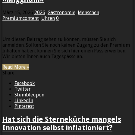
März 15, 2026
2026
,
Gastronomie
,
Menschen
,
Premiumcontent
,
Uhren
0
Um diesen Beitrag sehen zu können, müssen Sie sich
anmelden. Sollten Sie noch keinen Zugang zu den Premium
Inhalten haben, können Sie sich hier einen Pass erwerben.
Wir bieten Ihnen auch Tagespässe an.
Read More »
Share
Facebook
Twitter
Stumbleupon
LinkedIn
Pinterest
Hat sich die Sterneküche mangels
Innovation selbst inflationiert?