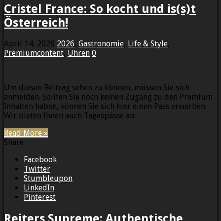
Cristel France: So kocht und is(s)t
Österreich!
April 14, 2026
2026
,
Gastronomie
,
Life & Style
,
Premiumcontent
,
Uhren
0
Um diesen Beitrag sehen zu können, müssen Sie sich
anmelden. Sollten Sie noch keinen Zugang zu den Premium
Inhalten haben, können Sie sich hier einen Pass erwerben.
Wir bieten Ihnen auch Tagespässe an.
Read More »
Share
Facebook
Twitter
Stumbleupon
LinkedIn
Pinterest
Reiters Supreme: Authentische