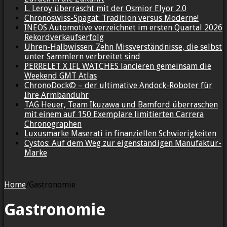
L. Leroy überrascht mit der Osmior Elyor 2.0
Chronoswiss-Spagat: Tradition versus Moderne!
INEOS Automotive verzeichnet im ersten Quartal 2026
Rekordverkaufserfolg
Uhren-Halbwissen: Zehn Missverständnisse, die selbst
unter Sammlern verbreitet sind
PERRELET X IFL WATCHES lancieren gemeinsam die
Weekend GMT Atlas
ChronoDock© – der ultimative Andock-Roboter für
Ihre Armbanduhr
TAG Heuer, Team Ikuzawa und Bamford überraschen
mit einem auf 150 Exemplare limitierten Carrera
Chronographen
Luxusmarke Maserati in finanziellen Schwierigkeiten
Cystos: Auf dem Weg zur eigenständigen Manufaktur-
Marke
Home
/
Gastronomie
Gastronomie