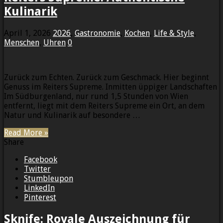
Kulinarik
April 1, 2026
2026
,
Gastronomie
,
Kochen
,
Life & Style
,
Menschen
,
Uhren
0
Zurück zum Echten. Zurück zum Geschmack. Hier beginnt
Genuss im Reiters Supreme. Inmitten üppiger Landschaften
Im Südburgenland, nur rund 1,5 Stunden von Wien
entfernt, liegt mit dem Reiters Supreme ein Ort, an dem
Natur und Kulinarik auf besondere …
Read More »
Share
Facebook
Twitter
Stumbleupon
LinkedIn
Pinterest
Sknife: Royale Auszeichnung für