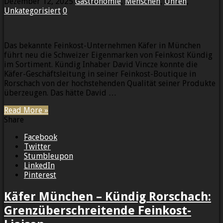
Dezember 12, 2025
Gastronomie
,
Menschen
,
Uhren
,
Unkategorisiert
0
Das bekannte Feinkost-Unternehmen Käfer in München
führt neu die Schweizer Eigenmarken von Feinkost Kündig
im Sortiment. Kündig Inhaber David Vincze konnte die
Käfer-Geschäftsleitung in seiner Feinkost-Boutique in
Rorschach von der hochstehenden Qualität seiner Produkte
überzeugen. Das hätte David …
Read More »
Share
Facebook
Twitter
Stumbleupon
LinkedIn
Pinterest
Käfer München – Kündig Rorschach:
Grenzüberschreitende Feinkost-