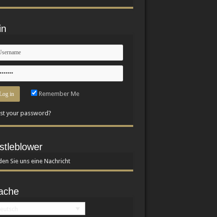
in
Remember Me
st your password?
stleblower
en Sie uns eine Nachricht
ache
eutsch