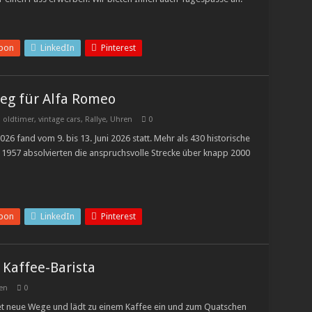
pon
LinkedIn
Pinterest
ieg für Alfa Romeo
,
oldtimer, vintage cars
,
Rallye
,
Uhren
0
026 fand vom 9. bis 13. Juni 2026 statt. Mehr als 430 historische
1957 absolvierten die anspruchsvolle Strecke über knapp 2000
pon
LinkedIn
Pinterest
Kaffee-Barista
en
0
t neue Wege und lädt zu einem Kaffee ein und zum Quatschen