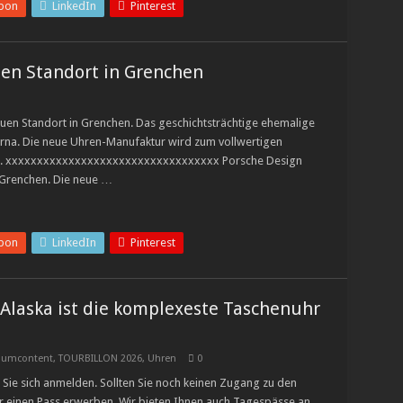
pon
LinkedIn
Pinterest
uen Standort in Grenchen
uen Standort in Grenchen. Das geschichtsträchtige ehemalige
rna. Die neue Uhren-Manufaktur wird zum vollwertigen
iz. xxxxxxxxxxxxxxxxxxxxxxxxxxxxxxxxxx Porsche Design
 Grenchen. Die neue …
pon
LinkedIn
Pinterest
 Alaska ist die komplexeste Taschenuhr
iumcontent
,
TOURBILLON 2026
,
Uhren
0
Sie sich anmelden. Sollten Sie noch keinen Zugang zu den
r einen Pass erwerben. Wir bieten Ihnen auch Tagespässe an.