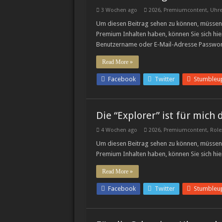
TAG Heuer, Team Iku
3 Wochen ago
2026
,
Premiumcontent
,
Uhr
Um diesen Beitrag sehen zu können, müssen 
Luxusmarke Maserati 
Premium Inhalten haben, können Sie sich hie
Cystos: Auf dem Weg
Benutzername oder E-Mail-Adresse Passwo
Read More »
Facebook
Twitter
Stumbleu
Die “Explorer” ist für mich 
4 Wochen ago
2026
,
Premiumcontent
,
Role
Um diesen Beitrag sehen zu können, müssen 
Premium Inhalten haben, können Sie sich hie
Read More »
Facebook
Twitter
Stumbleu