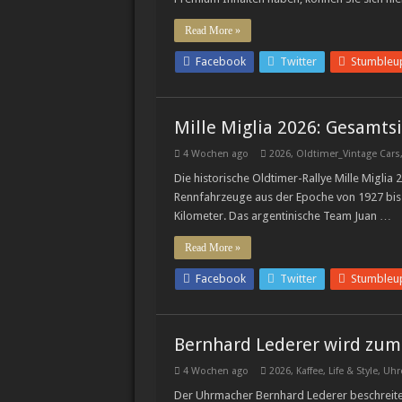
Read More »
Facebook
Twitter
Stumbleu
Mille Miglia 2026: Gesamts
4 Wochen ago
2026
,
Oldtimer_Vintage Cars
Die historische Oldtimer-Rallye Mille Miglia 2
Rennfahrzeuge aus der Epoche von 1927 bis 
Kilometer. Das argentinische Team Juan …
Read More »
Facebook
Twitter
Stumbleu
Bernhard Lederer wird zum 
4 Wochen ago
2026
,
Kaffee
,
Life & Style
,
Uhr
Der Uhrmacher Bernhard Lederer beschreite