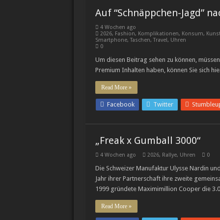
Auf “Schnäppchen-Jagd” na
4 Wochen ago
2026
,
Fashion
,
Komplikationen
,
Konsum
,
Kuns
Smartphone
,
Taschen
,
Travel
,
Uhren
0
Um diesen Beitrag sehen zu können, müssen 
Premium Inhalten haben, können Sie sich hie
Read More »
Facebook
Twitter
Stumbleu
„Freak x Gumball 3000“
4 Wochen ago
2026
,
Rallye
,
Uhren
0
Die Schweizer Manufaktur Ulysse Nardin und
Jahr ihrer Partnerschaft ihre zweite gemeins
1999 gründete Maximimillion Cooper die 3.
Read More »