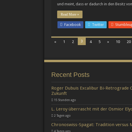
und meint, dass er dadurch in den Besitz v
Read More »
Facebook
Twitter
Stumbleu
3
«
1
2
4
5
»
10
20
Recent Posts
Roger Dubuis Excalibur Bi-Retrograde C
Zukunft
15 Stunden ago
L. Leroy überrascht mit der Osmior Elyo
2 Tagen ago
Chronoswiss-Spagat: Tradition versus
4 Tagen ago