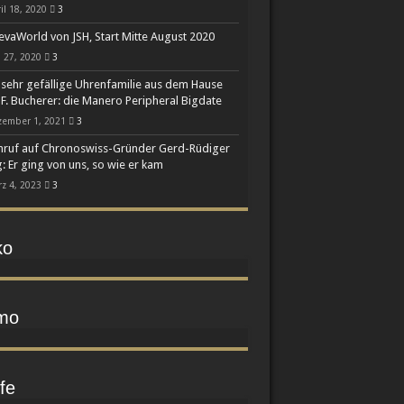
il 18, 2020
3
Chronographen
vaWorld von JSH, Start Mitte August 2020
 27, 2020
3
 sehr gefällige Uhrenfamilie aus dem Hause
 F. Bucherer: die Manero Peripheral Bigdate
zember 1, 2021
3
ruf auf Chronoswiss-Gründer Gerd-Rüdiger
: Er ging von uns, so wie er kam
z 4, 2023
3
ko
mo
fe