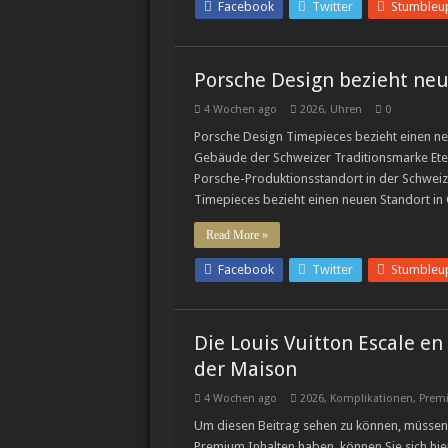
Facebook
Twitter
Stumbleu
Porsche Design bezieht ne
4 Wochen ago
2026
,
Uhren
0
Porsche Design Timepieces bezieht einen ne
Gebäude der Schweizer Traditionsmarke Ete
Porsche-Produktionsstandort in der Schwe
Timepieces bezieht einen neuen Standort in
Read More »
Facebook
Twitter
Stumbleu
Die Louis Vuitton Escale en
der Maison
4 Wochen ago
2026
,
Komplikationen
,
Prem
Um diesen Beitrag sehen zu können, müssen 
Premium Inhalten haben, können Sie sich hie