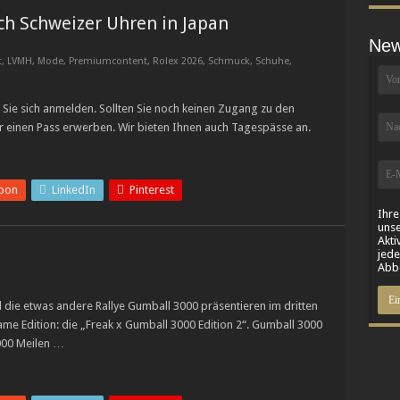
ch Schweizer Uhren in Japan
New
t
,
LVMH
,
Mode
,
Premiumcontent
,
Rolex 2026
,
Schmuck
,
Schuhe
,
Sie sich anmelden. Sollten Sie noch keinen Zugang zu den
r einen Pass erwerben. Wir bieten Ihnen auch Tagespässe an.
pon
LinkedIn
Pinterest
Ihre
unse
Akti
jede
Abbe
 die etwas andere Rallye Gumball 3000 präsentieren im dritten
ame Edition: die „Freak x Gumball 3000 Edition 2“. Gumball 3000
000 Meilen …