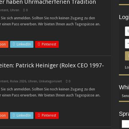
er haben Uhrmacherferien Tradition
ntent
,
Uhren
0
Log
Sie sich anmelden. Sollten Sie noch keinen Zugang zu den
r einen Pass erwerben. Wir bieten Ihnen auch Tagespässe an.
pon
LinkedIn
Pinterest
iten: Patrick Heiniger (Rolex CEO 1997-
Lo
ntent
,
Rolex 2026
,
Uhren
,
Unkategorisiert
0
Whi
Sie sich anmelden. Sollten Sie noch keinen Zugang zu den
r einen Pass erwerben. Wir bieten Ihnen auch Tagespässe an.
Send
Spr
pon
LinkedIn
Pinterest
D