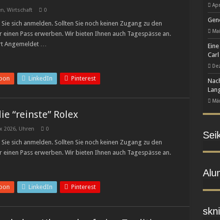
Apr
zawa und Bamford überraschen mit einem auf 150 Exemplare limitierten Carrera 
en
,
Wirtschaft
0
Gene
Sie sich anmelden. Sollten Sie noch keinen Zugang zu den
in finanziellen Schwierigkeiten
Mai
r einen Pass erwerben. Wir bieten Ihnen auch Tagespässe an.
 zur eigenständigen Manufaktur-Marke
rt Angemeldet …
Eine
Carl
De
pon
LinkedIn
Pinterest
Nach
Lang
Mär
die “reinste” Rolex
x 2026
,
Uhren
0
Sei
Sie sich anmelden. Sollten Sie noch keinen Zugang zu den
r einen Pass erwerben. Wir bieten Ihnen auch Tagespässe an.
Alu
pon
LinkedIn
Pinterest
skni