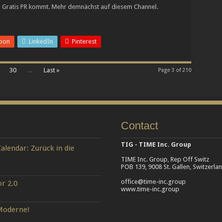
on Gratis PR kommt. Mehr demnächst auf diesem Channel.
pon
LinkedIn
Pinterest
30
...
Last »
Page 3 of 210
Contact
TIG - TIME Inc. Group
alendar: Zurück in die
TIME Inc. Group, Rep Off Switz
POB 139, 9008 St. Gallen, Switzerla
office@time-inc.group
r 2.0
www.time-inc.group
 Moderne!