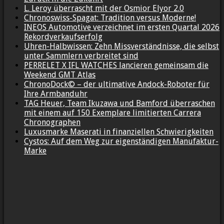
L. Leroy überrascht mit der Osmior Elyor 2.0
Chronoswiss-Spagat: Tradition versus Moderne!
INEOS Automotive verzeichnet im ersten Quartal 2026
Rekordverkaufserfolg
Uhren-Halbwissen: Zehn Missverständnisse, die selbst
unter Sammlern verbreitet sind
PERRELET X IFL WATCHES lancieren gemeinsam die
Weekend GMT Atlas
ChronoDock© – der ultimative Andock-Roboter für
Ihre Armbanduhr
TAG Heuer, Team Ikuzawa und Bamford überraschen
mit einem auf 150 Exemplare limitierten Carrera
Chronographen
Luxusmarke Maserati in finanziellen Schwierigkeiten
Cystos: Auf dem Weg zur eigenständigen Manufaktur-
Marke