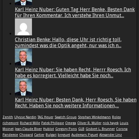
Karl Heinz Nuber: Guten Tag Herr Benke, Besten Dank
für Ihren Kommentar. Ich verstehe Ihren Unmut...
Christian Benke: Hallo, diese Uhr ist richtig toll,
zumindest was die Optik angeht, nur was ich n...
Karl Heinz Nuber: Sie haben Recht, Herrr Roesch. Ich
habe es korregiert. Vielleicht habe Sie noch...
Karl Heinz Nuber: Besten Dank, Herr Roesch, Sie haben
Recht. Haben Sie noch weitere Informationen,...
Zenith
Ulysse Nardin
TAG Heuer
Swatch Group
Stephan Winkelmann
Rolex
richemont
Richard Mille
Patek Philippe
Omega
Oliver R. Müller
nick hayek
Louis
Moinet
Jean-Claude Biver
Hublot
Gregory Pons
GLB
Gisbert L. Brunner
Corona
Pandemie
Chopard
Cartier
Bulgari
breguet
Audemars Piguet
Alexander Linz