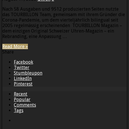
Nach 58 Ausgaben und 9512 produzierten Seiten nutzte
das TOURBILLON Team, gemeinsam mit ihrem Gründer die
Corona-Pandemie, um dem vierteljährlich bilingual seit
2005 regelmässig erscheinenden TOURBILLON Magazin –
dem einzigen Original Schweizer Uhren-Magazin – ein
Rebranding, eine Anpassung …
Read More »
Share
Facebook
Twitter
Stumbleupon
LinkedIn
Pinterest
Recent
Popular
Comments
Tags