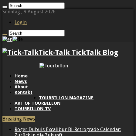
Sonntag , 9 August 2026
Login
Tick-Talk TickTalk Blog
Home
News
About
Kontakt
TOURBILLON MAGAZINE
ART OF TOURBILLON
TOURBILLON TV
Breaking News
Roger Dubuis Excalibur Bi-Retrograde Calendar:
Zurück in die Zukunft