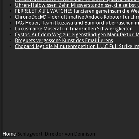
Uhren-Halbwissen: Zehn Missverständnisse, die selbst 
PERRELET X IFL WATCHES lancieren gemeinsam die We
ChronoDock© – der ultimative Andock-Roboter für Ih
TAG Heuer, Team Ikuzawa und Bamford überraschen mi
Luxusmarke Maserati in finanziellen Schwierigkeiten
Cystos: Auf dem Weg zur eigenständigen Manufaktur-
Breguets vergessene Kunst des Emaillierens
Chopard legt die Minutenrepetition L.U.C Full Strike 
Home
/
Schlagwort:
Direktor von Dennison