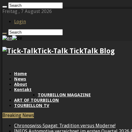
Freitag , 7 August 2026
Login
Tick-Talk TickTalk Blog
Home
News
About
Kontakt
TOURBILLON MAGAZINE
ART OF TOURBILLON
TOURBILLON TV
Breaking News
Chronoswiss-Spagat: Tradition versus Moderne!
INEOS Automotive verzeichnet im ersten Quartal 2026 