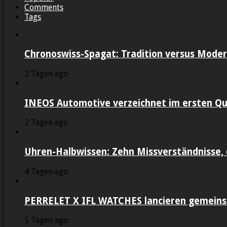
Comments
Tags
Chronoswiss-Spagat: Tradition versus Moder
2 Tagen ago
INEOS Automotive verzeichnet im ersten Qu
2 Tagen ago
Uhren-Halbwissen: Zehn Missverständnisse, 
4 Tagen ago
PERRELET X IFL WATCHES lancieren gemein
5 Tagen ago