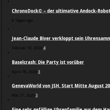
ChronoDock© – der ultimative Andock-Robot
6 Tagen ago
Jean-Claude Biver verkloppt sein Uhrensam
Februar 19, 2020
4
Baselcrash: Die Party ist vorüber
April 18, 2020
3
GenevaWorld von JSH, Start Mitte August 2
Mai 27, 2020
3
Eine sehr gefällige Uhrenfamilie aus dem Ha