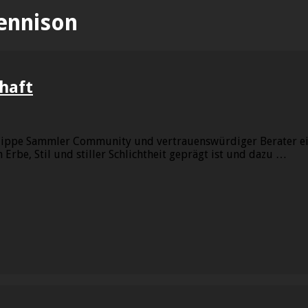
ennison
haft
hilippe Sammler Community und vertrauenswürdiger Berater ei
 Erbe, Stil und stiller Schlichtheit geprägt ist und dazu …