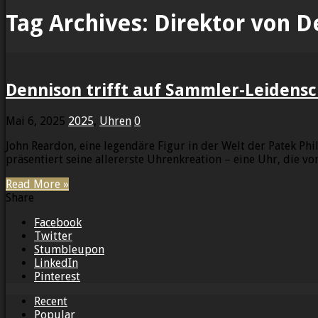
Tag Archives:
Direktor von D
Dennison trifft auf Sammler-Leidensc
Mai 6, 2025
2025
,
Uhren
0
John Reardon, eine legendäre Figur in der Welt der Patek P
präsentiert seine allererste Uhrenkreation – eine Uhr, die von
Read More »
Share
Facebook
Twitter
Stumbleupon
LinkedIn
Pinterest
Recent
Popular