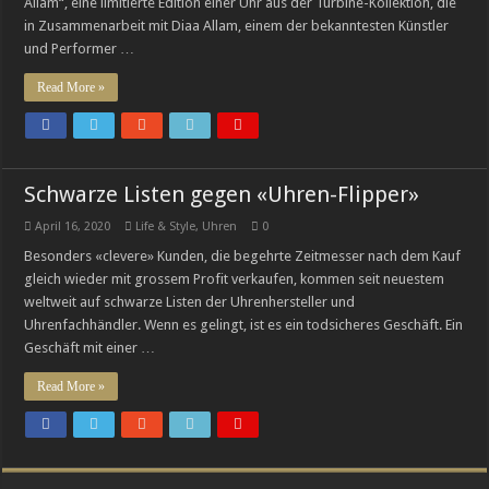
Allam“, eine limitierte Edition einer Uhr aus der Turbine-Kollektion, die
Cystos: Auf dem Weg zur eigenständigen Manufaktur-Marke
in Zusammenarbeit mit Diaa Allam, einem der bekanntesten Künstler
und Performer …
Breguets vergessene Kunst des Emaillierens
Read More »
Schwarze Listen gegen «Uhren-Flipper»
April 16, 2020
Life & Style
,
Uhren
0
Besonders «clevere» Kunden, die begehrte Zeitmesser nach dem Kauf
gleich wieder mit grossem Profit verkaufen, kommen seit neuestem
weltweit auf schwarze Listen der Uhrenhersteller und
Uhrenfachhändler. Wenn es gelingt, ist es ein todsicheres Geschäft. Ein
Geschäft mit einer …
Read More »