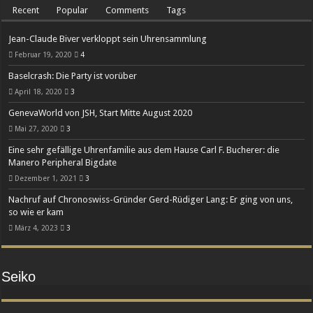
Recent
Popular
Comments
Tags
Jean-Claude Biver verkloppt sein Uhrensammlung
Februar 19, 2020
4
Baselcrash: Die Party ist vorüber
April 18, 2020
3
GenevaWorld von JSH, Start Mitte August 2020
Mai 27, 2020
3
Eine sehr gefällige Uhrenfamilie aus dem Hause Carl F. Bucherer: die
Manero Peripheral Bigdate
Dezember 1, 2021
3
Nachruf auf Chronoswiss-Gründer Gerd-Rüdiger Lang: Er ging von uns,
so wie er kam
März 4, 2023
3
Seiko