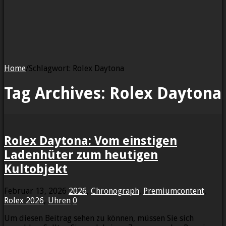
Home
/
Schlagwort:
Rolex Daytona
Tag Archives:
Rolex Daytona
Rolex Daytona: Vom einstigen
Ladenhüter zum heutigen
Kultobjekt
Februar 13, 2026
2026
,
Chronograph
,
Premiumcontent
,
Rolex 2026
,
Uhren
0
Um diesen Beitrag sehen zu können, müssen Sie sich