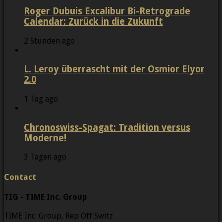
Roger Dubuis Excalibur Bi-Retrograde
Calendar: Zurück in die Zukunft
2 Stunden ago
L. Leroy überrascht mit der Osmior Elyor
2.0
1 Tag ago
Chronoswiss-Spagat: Tradition versus
Moderne!
3 Tagen ago
Contact
TIG - TIME Inc. Group
TIME Inc. Group, Rep Off Switz