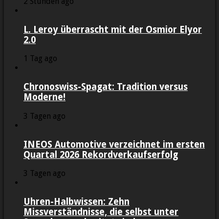
2 Stunden ago
L. Leroy überrascht mit der Osmior Elyor
2.0
1 Tag ago
Chronoswiss-Spagat: Tradition versus
Moderne!
3 Tagen ago
INEOS Automotive verzeichnet im ersten
Quartal 2026 Rekordverkaufserfolg
3 Tagen ago
Uhren-Halbwissen: Zehn
Missverständnisse, die selbst unter