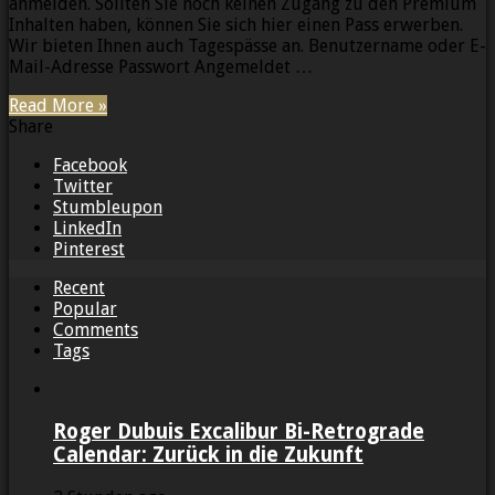
anmelden. Sollten Sie noch keinen Zugang zu den Premium
Inhalten haben, können Sie sich hier einen Pass erwerben.
Wir bieten Ihnen auch Tagespässe an. Benutzername oder E-
Mail-Adresse Passwort Angemeldet …
Read More »
Share
Facebook
Twitter
Stumbleupon
LinkedIn
Pinterest
Recent
Popular
Comments
Tags
Roger Dubuis Excalibur Bi-Retrograde
Calendar: Zurück in die Zukunft