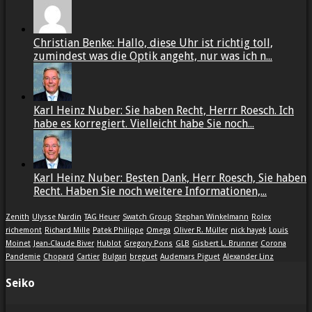
Christian Benke: Hallo, diese Uhr ist richtig toll,
zumindest was die Optik angeht, nur was ich n...
Karl Heinz Nuber: Sie haben Recht, Herrr Roesch. Ich
habe es korregiert. Vielleicht habe Sie noch...
Karl Heinz Nuber: Besten Dank, Herr Roesch, Sie haben
Recht. Haben Sie noch weitere Informationen,...
Zenith
Ulysse Nardin
TAG Heuer
Swatch Group
Stephan Winkelmann
Rolex
richemont
Richard Mille
Patek Philippe
Omega
Oliver R. Müller
nick hayek
Louis
Moinet
Jean-Claude Biver
Hublot
Gregory Pons
GLB
Gisbert L. Brunner
Corona
Pandemie
Chopard
Cartier
Bulgari
breguet
Audemars Piguet
Alexander Linz
Seiko