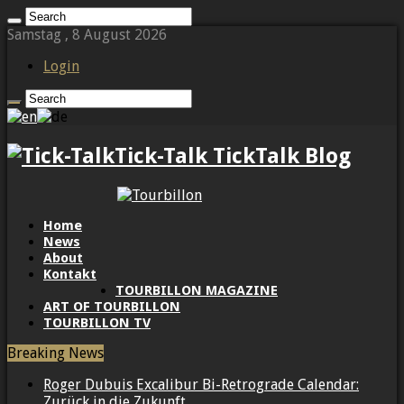
Samstag , 8 August 2026
Login
Tick-Talk TickTalk Blog
Home
News
About
Kontakt
TOURBILLON MAGAZINE
ART OF TOURBILLON
TOURBILLON TV
Breaking News
Roger Dubuis Excalibur Bi-Retrograde Calendar:
Zurück in die Zukunft