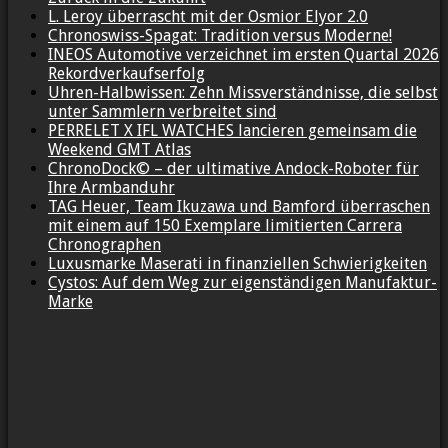
L. Leroy überrascht mit der Osmior Elyor 2.0
Chronoswiss-Spagat: Tradition versus Moderne!
INEOS Automotive verzeichnet im ersten Quartal 2026
Rekordverkaufserfolg
Uhren-Halbwissen: Zehn Missverständnisse, die selbst
unter Sammlern verbreitet sind
PERRELET X IFL WATCHES lancieren gemeinsam die
Weekend GMT Atlas
ChronoDock© – der ultimative Andock-Roboter für
Ihre Armbanduhr
TAG Heuer, Team Ikuzawa und Bamford überraschen
mit einem auf 150 Exemplare limitierten Carrera
Chronographen
Luxusmarke Maserati in finanziellen Schwierigkeiten
Cystos: Auf dem Weg zur eigenständigen Manufaktur-
Marke