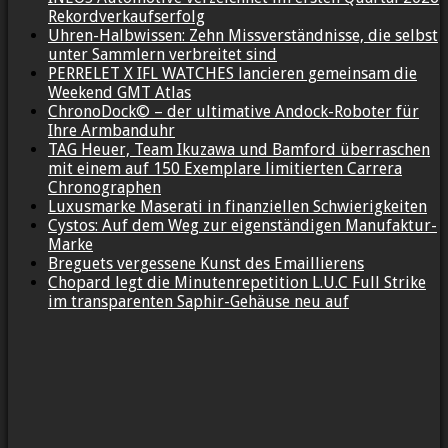
Rekordverkaufserfolg
Uhren-Halbwissen: Zehn Missverständnisse, die selbst
unter Sammlern verbreitet sind
PERRELET X IFL WATCHES lancieren gemeinsam die
Weekend GMT Atlas
ChronoDock© – der ultimative Andock-Roboter für
Ihre Armbanduhr
TAG Heuer, Team Ikuzawa und Bamford überraschen
mit einem auf 150 Exemplare limitierten Carrera
Chronographen
Luxusmarke Maserati in finanziellen Schwierigkeiten
Cystos: Auf dem Weg zur eigenständigen Manufaktur-
Marke
Breguets vergessene Kunst des Emaillierens
Chopard legt die Minutenrepetition L.U.C Full Strike
im transparenten Saphir-Gehäuse neu auf