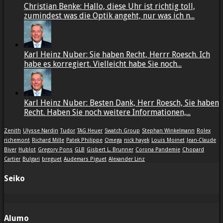
Christian Benke: Hallo, diese Uhr ist richtig toll,
zumindest was die Optik angeht, nur was ich n...
Karl Heinz Nuber: Sie haben Recht, Herrr Roesch. Ich
habe es korregiert. Vielleicht habe Sie noch...
Karl Heinz Nuber: Besten Dank, Herr Roesch, Sie haben
Recht. Haben Sie noch weitere Informationen,...
Zenith
Ulysse Nardin
Tudor
TAG Heuer
Swatch Group
Stephan Winkelmann
Rolex
richemont
Richard Mille
Patek Philippe
Omega
nick hayek
Louis Moinet
Jean-Claude
Biver
Hublot
Gregory Pons
GLB
Gisbert L. Brunner
Corona Pandemie
Chopard
Cartier
Bulgari
breguet
Audemars Piguet
Alexander Linz
Seiko
Alumo