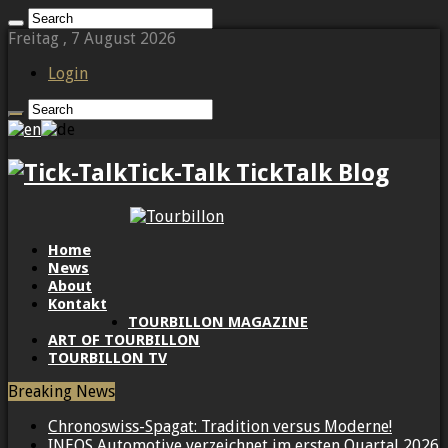
Freitag , 7 August 2026
Login
Tick-Talk TickTalk Blog
Home
News
About
Kontakt
TOURBILLON MAGAZINE
ART OF TOURBILLON
TOURBILLON TV
Breaking News
Chronoswiss-Spagat: Tradition versus Moderne!
INEOS Automotive verzeichnet im ersten Quartal 2026