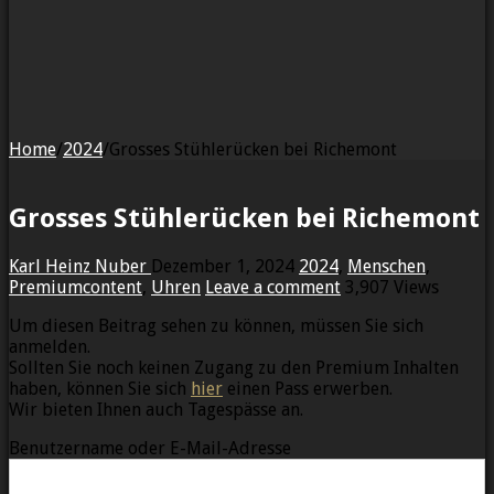
Home
/
2024
/
Grosses Stühlerücken bei Richemont
Grosses Stühlerücken bei Richemont
Karl Heinz Nuber
Dezember 1, 2024
2024
,
Menschen
,
Premiumcontent
,
Uhren
Leave a comment
3,907 Views
Um diesen Beitrag sehen zu können, müssen Sie sich
anmelden.
Sollten Sie noch keinen Zugang zu den Premium Inhalten
haben, können Sie sich
hier
einen Pass erwerben.
Wir bieten Ihnen auch Tagespässe an.
Benutzername oder E-Mail-Adresse