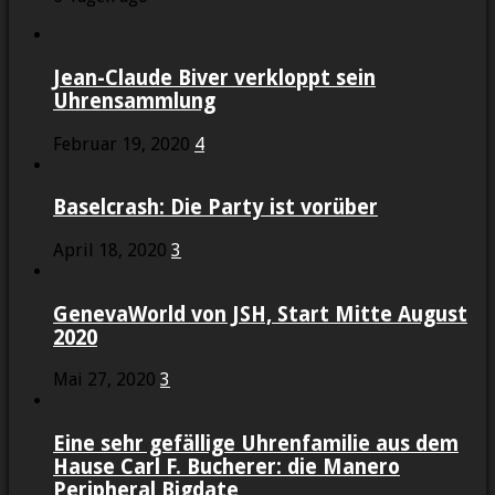
Jean-Claude Biver verkloppt sein
Uhrensammlung
Februar 19, 2020
4
Baselcrash: Die Party ist vorüber
April 18, 2020
3
GenevaWorld von JSH, Start Mitte August
2020
Mai 27, 2020
3
Eine sehr gefällige Uhrenfamilie aus dem
Hause Carl F. Bucherer: die Manero
Peripheral Bigdate