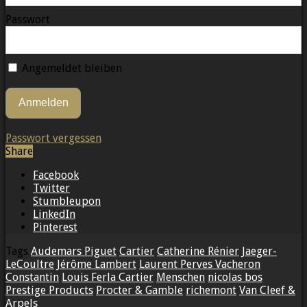
Passwort
Angemeldet bleiben
Passwort vergessen
Share
Facebook
Twitter
Stumbleupon
LinkedIn
Pinterest
Tags
Audemars Piguet
Cartier
Catherine Rénier
Jaeger-
LeCoultre
Jérôme Lambert
Laurent Perves Vacheron
Constantin
Louis Ferla Cartier
Menschen
nicolas bos
Prestige Products
Procter & Gamble
richemont
Van Cleef &
Arpels