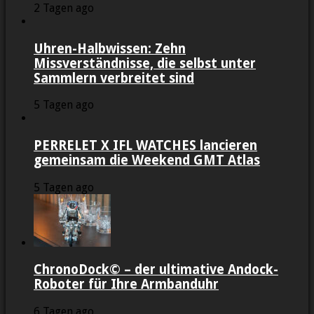
2 Tagen ago
Uhren-Halbwissen: Zehn
Missverständnisse, die selbst unter
Sammlern verbreitet sind
5 Tagen ago
PERRELET X IFL WATCHES lancieren
gemeinsam die Weekend GMT Atlas
5 Tagen ago
ChronoDock© – der ultimative Andock-
Roboter für Ihre Armbanduhr
6 Tagen ago