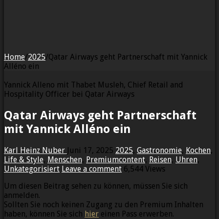
Home
/
2025
/
Qatar Airways geht Partnerschaft mit Yannick
Alléno ein
Yannick Alleno mit Thabet Musleh, Chief Retail and
Hospitality Officer bei Qatar Airways
Qatar Airways geht Partnerschaft
mit Yannick Alléno ein
Karl Heinz Nuber
Juni 17, 2025
2025
,
Gastronomie
,
Kochen
,
Life & Style
,
Menschen
,
Premiumcontent
,
Reisen
,
Uhren
,
Unkategorisiert
Leave a comment
6,544 Views
Um diesen Beitrag sehen zu können, müssen Sie sich
anmelden.
Sollten Sie noch keinen Zugang zu den Premium Inhalten
haben, können Sie sich
hier
einen Pass erwerben.