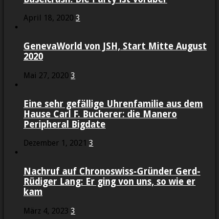
April 18, 2020
3
GenevaWorld von JSH, Start Mitte August
2020
Mai 27, 2020
3
Eine sehr gefällige Uhrenfamilie aus dem
Hause Carl F. Bucherer: die Manero
Peripheral Bigdate
Dezember 1, 2021
3
Nachruf auf Chronoswiss-Gründer Gerd-
Rüdiger Lang: Er ging von uns, so wie er
kam
März 4, 2023
3