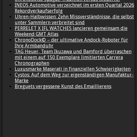
INEOS Automotive verzeichnet im ersten Quartal 2026
Rekordverkaufserfolg
Uhren-Halbwissen: Zehn Missverständnisse, die selbst
unter Sammlern verbreitet sind
PERRELET X IFL WATCHES lancieren gemeinsam die
Weekend GMT Atlas
ChronoDock© – der ultimative Andock-Roboter für
Ihre Armbanduhr
TAG Heuer, Team Ikuzawa und Bamford überraschen
mit einem auf 150 Exemplare limitierten Carrera
Chronographen
Luxusmarke Maserati in finanziellen Schwierigkeiten
Cystos: Auf dem Weg zur eigenständigen Manufaktur-
Marke
Breguets vergessene Kunst des Emaillierens