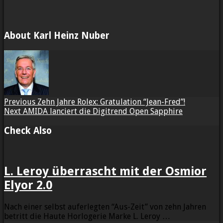
About Karl Heinz Nuber
Previous
Zehn Jahre Rolex: Gratulation “Jean-Fred”!
Next
AMIDA lanciert die Digitrend Open Sapphire
Check Also
L. Leroy überrascht mit der Osmior
Elyor 2.0
Nach einer selbst auferlegten “Aus-Zeit” von zehn Jahren
betritt die Haute Horlogerie Marke L. Leroy …