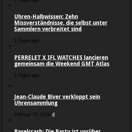
Uhren-Halbwissen: Zehn
Missverständnisse, die selbst unter
Sammlern verbreitet sind
5 Tagen ago
PERRELET X IFL WATCHES lancieren
gemeinsam die Weekend GMT Atlas
5 Tagen ago
Jean-Claude Biver verkloppt sein
Uhrensammlung
Februar 19, 2020
4
Baselcrash: Die Party ist vorüber