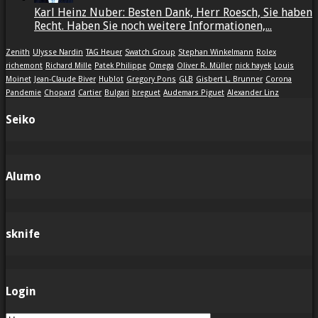
Karl Heinz Nuber: Besten Dank, Herr Roesch, Sie haben
Recht. Haben Sie noch weitere Informationen,...
Zenith
Ulysse Nardin
TAG Heuer
Swatch Group
Stephan Winkelmann
Rolex
richemont
Richard Mille
Patek Philippe
Omega
Oliver R. Müller
nick hayek
Louis
Moinet
Jean-Claude Biver
Hublot
Gregory Pons
GLB
Gisbert L. Brunner
Corona
Pandemie
Chopard
Cartier
Bulgari
breguet
Audemars Piguet
Alexander Linz
Seiko
Alumo
sknife
Login