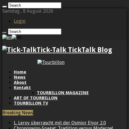
Samstag , 8 August 2026
Login
Tick-Talk TickTalk Blog
Home
News
About
Kontakt
TOURBILLON MAGAZINE
ART OF TOURBILLON
TOURBILLON TV
Breaking News
L. Leroy überrascht mit der Osmior Elyor 2.0
Chronoswiss-Spagat: Tradition versus Moderne!