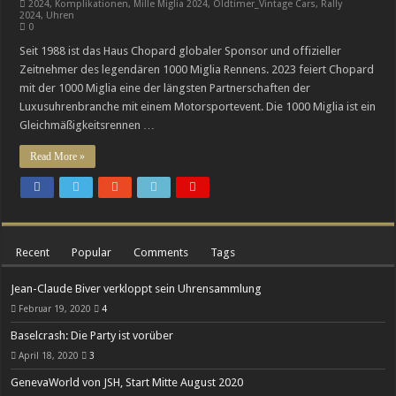
2024
,
Komplikationen
,
Mille Miglia 2024
,
Oldtimer_Vintage Cars
,
Rally
2024
,
Uhren
Cystos: Auf dem Weg zur eigenständigen Manufaktur-Marke
0
Breguets vergessene Kunst des Emaillierens
Seit 1988 ist das Haus Chopard globaler Sponsor und offizieller
Zeitnehmer des legendären 1000 Miglia Rennens. 2023 feiert Chopard
mit der 1000 Miglia eine der längsten Partnerschaften der
Luxusuhrenbranche mit einem Motorsportevent. Die 1000 Miglia ist ein
Gleichmäßigkeitsrennen …
Read More »
Recent
Popular
Comments
Tags
Jean-Claude Biver verkloppt sein Uhrensammlung
Februar 19, 2020
4
Baselcrash: Die Party ist vorüber
April 18, 2020
3
GenevaWorld von JSH, Start Mitte August 2020